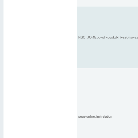
NSC_JOr0zbowdfkqgskdxhlvsebttsws
pegelonline.limitrelation