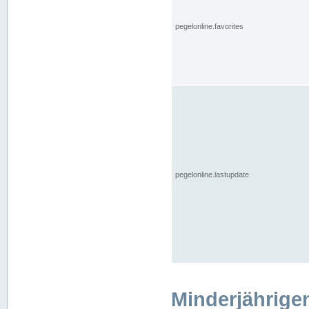
pegelonline.favorites
pegelonline.lastupdate
Minderjährige