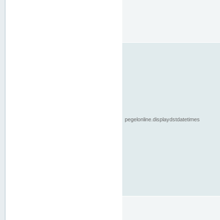
pegelonline.displaydstdatetimes