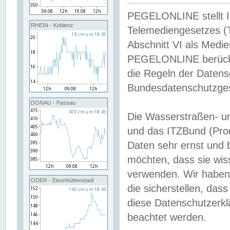
PEGELONLINE stellt Inh
RHEIN - Koblenz
Telemediengesetzes (
Abschnitt VI als Medie
PEGELONLINE berücksi
die Regeln der Date
Bundesdatenschutzge
DONAU - Passau
Die Wasserstraßen- u
und das ITZBund (Pro
Daten sehr ernst und 
möchten, dass sie wis
verwenden. Wir haben
ODER - Eisenhüttenstadt
die sicherstellen, das
diese Datenschutzerkl
beachtet werden.