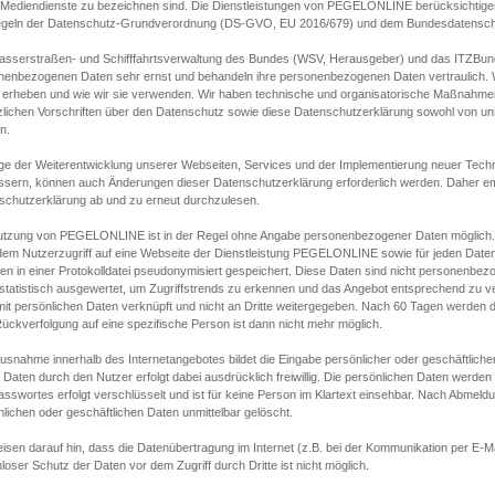
s Mediendienste zu bezeichnen sind. Die Dienstleistungen von PEGELONLINE berücksichtigen
egeln der Datenschutz-Grundverordnung (DS-GVO, EU 2016/679) und dem Bundesdatensc
asserstraßen- und Schifffahrtsverwaltung des Bundes (WSV, Herausgeber) und das ITZBund
nenbezogenen Daten sehr ernst und behandeln ihre personenbezogenen Daten vertraulich. W
 erheben und wie wir sie verwenden. Wir haben technische und organisatorische Maßnahmen g
zlichen Vorschriften über den Datenschutz sowie diese Datenschutzerklärung sowohl von uns
n.
ge der Weiterentwicklung unserer Webseiten, Services und der Implementierung neuer Techn
ssern, können auch Änderungen dieser Datenschutzerklärung erforderlich werden. Daher emp
schutzerklärung ab und zu erneut durchzulesen.
utzung von PEGELONLINE ist in der Regel ohne Angabe personenbezogener Daten möglich.
edem Nutzerzugriff auf eine Webseite der Dienstleistung PEGELONLINE sowie für jeden Dat
en in einer Protokolldatei pseudonymisiert gespeichert. Diese Daten sind nicht personenbez
statistisch ausgewertet, um Zugriffstrends zu erkennen und das Angebot entsprechend zu 
mit persönlichen Daten verknüpft und nicht an Dritte weitergegeben. Nach 60 Tagen werden d
ückverfolgung auf eine spezifische Person ist dann nicht mehr möglich.
Ausnahme innerhalb des Internetangebotes bildet die Eingabe persönlicher oder geschäftlic
 Daten durch den Nutzer erfolgt dabei ausdrücklich freiwillig. Die persönlichen Daten werden
asswortes erfolgt verschlüsselt und ist für keine Person im Klartext einsehbar. Nach Abmel
lichen oder geschäftlichen Daten unmittelbar gelöscht.
isen darauf hin, dass die Datenübertragung im Internet (z.B. bei der Kommunikation per E-Ma
loser Schutz der Daten vor dem Zugriff durch Dritte ist nicht möglich.