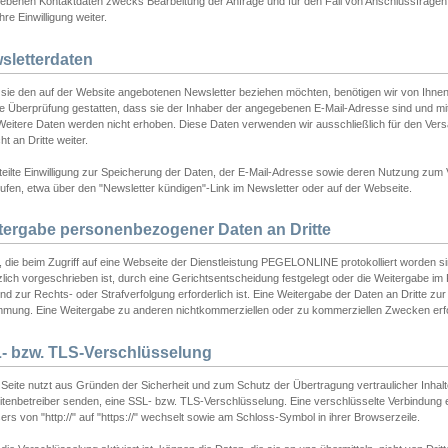
ebenen Kontaktdaten zwecks Bearbeitung der Anfrage und für den Fall von Anschlussfragen b
hre Einwilligung weiter.
sletterdaten
sie den auf der Website angebotenen Newsletter beziehen möchten, benötigen wir von Ihnen
ie Überprüfung gestatten, dass sie der Inhaber der angegebenen E-Mail-Adresse sind und m
 Weitere Daten werden nicht erhoben. Diese Daten verwenden wir ausschließlich für den Ver
cht an Dritte weiter.
teilte Einwilligung zur Speicherung der Daten, der E-Mail-Adresse sowie deren Nutzung zum
ufen, etwa über den "Newsletter kündigen"-Link im Newsletter oder auf der Webseite.
tergabe personenbezogener Daten an Dritte
 die beim Zugriff auf eine Webseite der Dienstleistung PEGELONLINE protokolliert worden sind
lich vorgeschrieben ist, durch eine Gerichtsentscheidung festgelegt oder die Weitergabe im Fa
d zur Rechts- oder Strafverfolgung erforderlich ist. Eine Weitergabe der Daten an Dritte zur 
mmung. Eine Weitergabe zu anderen nichtkommerziellen oder zu kommerziellen Zwecken erfol
- bzw. TLS-Verschlüsselung
Seite nutzt aus Gründen der Sicherheit und zum Schutz der Übertragung vertraulicher Inhalte
eitenbetreiber senden, eine SSL- bzw. TLS-Verschlüsselung. Eine verschlüsselte Verbindung 
rs von "http://" auf "https://" wechselt sowie am Schloss-Symbol in ihrer Browserzeile.