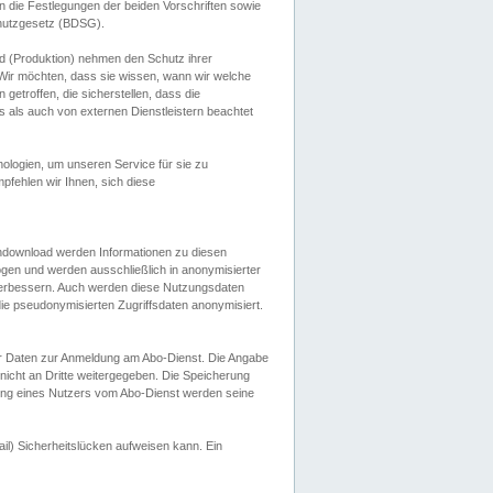
 die Festlegungen der beiden Vorschriften sowie
hutzgesetz (BDSG).
 (Produktion) nehmen den Schutz ihrer
ir möchten, dass sie wissen, wann wir welche
etroffen, die sicherstellen, dass die
 als auch von externen Dienstleistern beachtet
ologien, um unseren Service für sie zu
fehlen wir Ihnen, sich diese
endownload werden Informationen zu diesen
ogen und werden ausschließlich in anonymisierter
verbessern. Auch werden diese Nutzungsdaten
ie pseudonymisierten Zugriffsdaten anonymisiert.
her Daten zur Anmeldung am Abo-Dienst. Die Angabe
 nicht an Dritte weitergegeben. Die Speicherung
dung eines Nutzers vom Abo-Dienst werden seine
il) Sicherheitslücken aufweisen kann. Ein