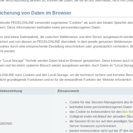
ie Verschlüsselung aktiviert ist, können die Daten, die sie an uns übermitteln, nicht von Dri
icherung von Daten im Browser
ebseite PEGELONLINE verwendet sogenannte "Cookies" als auch den lokalen Speicher des 
hern. Diese Informationen beinhalten keine personenbezogenen Daten.
es sind kleine Datenpakete, die zwischen Webbrowser und dem Server ausgetauscht werde
ichert und von diesem an PEGELONLINE übermittelt. In dem jeweils genutzten Webbrowser
ookies durch eine entsprechende Einstellung einschränken oder grundsätzlich verhindern. B
cht werden.
er "Local Storage" Technik werden Daten lokal im Browser gespeichert. Diese können auch 
hen und bei einem späteren Besuch wieder ausgelesen werden. Auch Daten im "Local Storag
ONLINE nutzt Cookies und den Local Storage, um die technisch sichere und korrekte Bereit
icht grundlegende Funktionen und ist für die einwandfreie Funktion der Website erforderlich.
kiebezeichung
Einsatzzweck
Cookie für das Session-Management des 
beinhaltet keine personenbezogenen Daten
das Cookie ist insbesondere für den
Abo-Be
Gültigkeit endet mit Ablauf der aktuellen Sit
die Session-ID ist nur auf dem jeweiligen Se
SSIONID
Server-Instanzen synchronisiert
basiert insbesondere nicht auf der IP des N