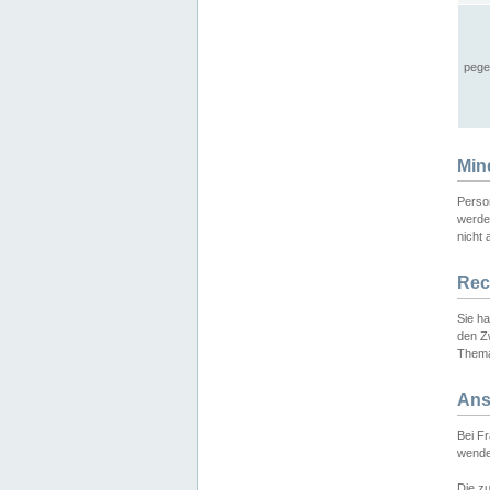
pege
Min
Perso
werde
nicht 
Rec
Sie h
den Z
Thema
Ans
Bei F
wende
Die zu