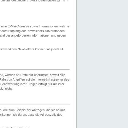
ei uns gespeichert. Diese Daten geben wir nicht
 eine E-Mail-Adresse sowie Informationen, welche
it dem Empfang des Newsletters einverstanden
sand der angeforderten Informationen und geben
 Versand des Newsletters können sie jederzeit
, werden an Dritte nur übermittelt, soweit dies
lle von Angriffen auf die Internetinfrastruktur des
Beantwortung ihrer Fragen erfolgt nur mit ihrer
gt nicht.
, wie zum Beispiel der Anfragen, die sie an uns
erkennen sie daran, dass die Adresszeile des