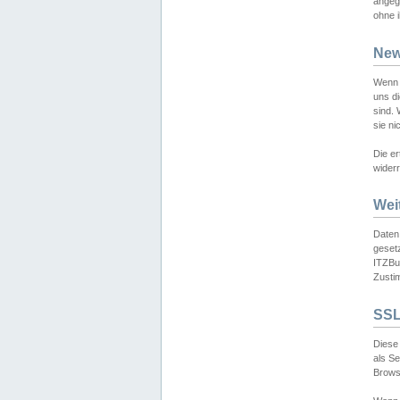
angeg
ohne i
New
Wenn 
uns d
sind.
sie ni
Die er
widerr
Wei
Daten,
gesetz
ITZBun
Zusti
SSL
Diese 
als S
Browse