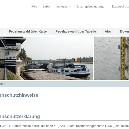
Hilfe
Links
Impressum
Nutzungsbedingungen
Datenschutz
Pegelauswahl über Karte
Pegelauswahl über Tabelle
Abo
Down
tter
enschutzhinweise
enschutzerklärung
ONLINE stellt Inhalte bereit, die nach § 2, Abs. 2 des Telemediengesetzes (TMG) als Teled