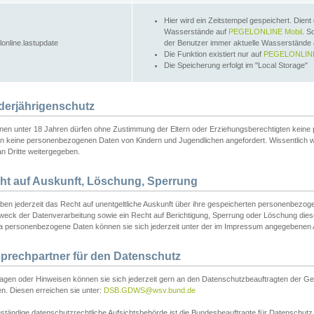
Hier wird ein Zeitstempel gespeichert. Dient
Wasserstände auf
PEGELONLINE Mobil
. S
lonline.lastupdate
der Benutzer immer aktuelle Wasserstände
Die Funktion existiert nur auf
PEGELONLINE
Die Speicherung erfolgt im "Local Storage"
derjährigenschutz
nen unter 18 Jahren dürfen ohne Zustimmung der Eltern oder Erziehungsberechtigten keine
n keine personenbezogenen Daten von Kindern und Jugendlichen angefordert. Wissentlich 
an Dritte weitergegeben.
ht auf Auskunft, Löschung, Sperrung
aben jederzeit das Recht auf unentgeltliche Auskunft über ihre gespeicherten personenbez
weck der Datenverarbeitung sowie ein Recht auf Berichtigung, Sperrung oder Löschung dies
 personenbezogene Daten können sie sich jederzeit unter der im Impressum angegebenen
prechpartner für den Datenschutz
ragen oder Hinweisen können sie sich jederzeit gern an den Datenschutzbeauftragten der Ge
n. Diesen erreichen sie unter:
DSB.GDWS@wsv.bund.de
ständige datenschutzrechtliche Aufsichtsbehörde ist die Bundesbeauftragte für Datenschutz u