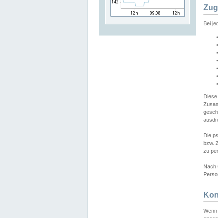
Zug
Bei j
Diese
Zusam
gesch
ausdrü
Die p
bzw. 
zu pe
Nach 
Person
Kon
Wenn 