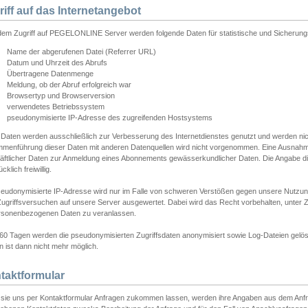
riff auf das Internetangebot
edem Zugriff auf PEGELONLINE Server werden folgende Daten für statistische und Sicherun
Name der abgerufenen Datei (Referrer URL)
Datum und Uhrzeit des Abrufs
Übertragene Datenmenge
Meldung, ob der Abruf erfolgreich war
Browsertyp und Browserversion
verwendetes Betriebssystem
pseudonymisierte IP-Adresse des zugreifenden Hostsystems
 Daten werden ausschließlich zur Verbesserung des Internetdienstes genutzt und werden ni
menführung dieser Daten mit anderen Datenquellen wird nicht vorgenommen. Eine Ausnahme 
äftlicher Daten zur Anmeldung eines Abonnements gewässerkundlicher Daten. Die Angabe die
cklich freiwillig.
seudonymisierte IP-Adresse wird nur im Falle von schweren Verstößen gegen unsere Nutzun
Zugriffsversuchen auf unsere Server ausgewertet. Dabei wird das Recht vorbehalten, unter Z
rsonenbezogenen Daten zu veranlassen.
60 Tagen werden die pseudonymisierten Zugriffsdaten anonymisiert sowie Log-Dateien gelösc
 ist dann nicht mehr möglich.
taktformular
sie uns per Kontaktformular Anfragen zukommen lassen, werden ihre Angaben aus dem Anfrag