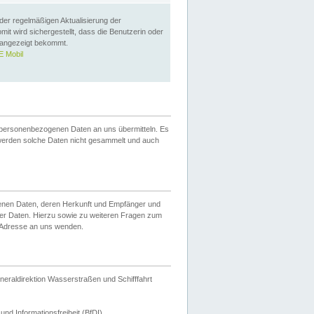
 der regelmäßigen Aktualisierung der
omit wird sichergestellt, dass die Benutzerin oder
 angezeigt bekommt.
 Mobil
 personenbezogenen Daten an uns übermitteln. Es
werden solche Daten nicht gesammelt und auch
ogenen Daten, deren Herkunft und Empfänger und
er Daten. Hierzu sowie zu weiteren Fragen zum
 Adresse an uns wenden.
neraldirektion Wasserstraßen und Schifffahrt
nd Informationsfreiheit (BfDI).