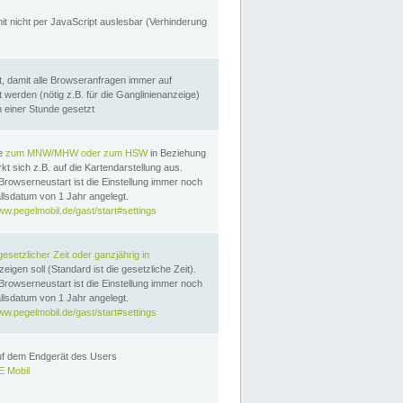
it nicht per JavaScript auslesbar (Verhinderung
, damit alle Browseranfragen immer auf
erden (nötig z.B. für die Ganglinienanzeige)
n einer Stunde gesetzt
te
zum MNW/MHW oder zum HSW
in Beziehung
t sich z.B. auf die Kartendarstellung aus.
Browserneustart ist die Einstellung immer noch
llsdatum von 1 Jahr angelegt.
ww.pegelmobil.de/gast/start#settings
gesetzlicher Zeit oder ganzjährig in
eigen soll (Standard ist die gesetzliche Zeit).
Browserneustart ist die Einstellung immer noch
llsdatum von 1 Jahr angelegt.
ww.pegelmobil.de/gast/start#settings
auf dem Endgerät des Users
 Mobil