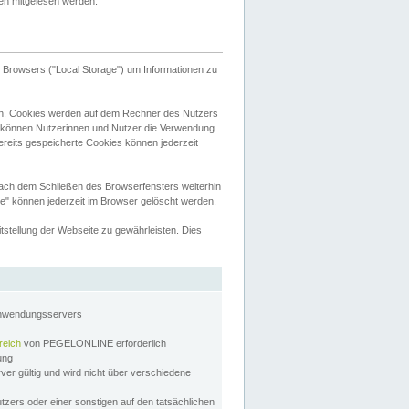
tten mitgelesen werden.
Browsers ("Local Storage") um Informationen zu
n. Cookies werden auf dem Rechner des Nutzers
 können Nutzerinnen und Nutzer die Verwendung
ereits gespeicherte Cookies können jederzeit
nach dem Schließen des Browserfensters weiterhin
e" können jederzeit im Browser gelöscht werden.
stellung der Webseite zu gewährleisten. Dies
Anwendungsservers
reich
von PEGELONLINE erforderlich
zung
rver gültig und wird nicht über verschiedene
utzers oder einer sonstigen auf den tatsächlichen