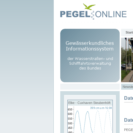
Start
Newsle
Dat
Elbe - Cuxhaven Steubenhöft
Dat
PEGEL