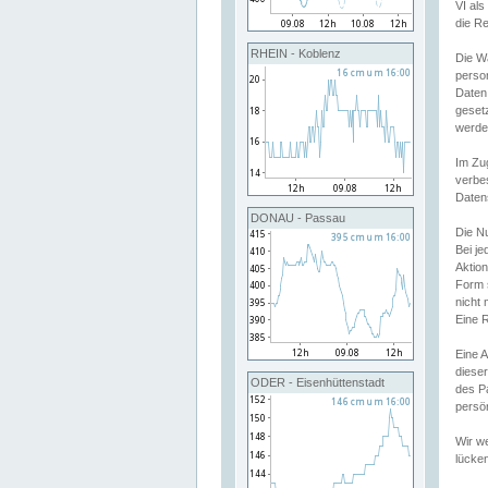
VI al
die R
RHEIN - Koblenz
Die W
perso
Daten
geset
werde
Im Zu
verbe
Daten
DONAU - Passau
Die N
Bei j
Aktion
Form 
nicht 
Eine R
Eine 
dieser
ODER - Eisenhüttenstadt
des P
persön
Wir we
lücken