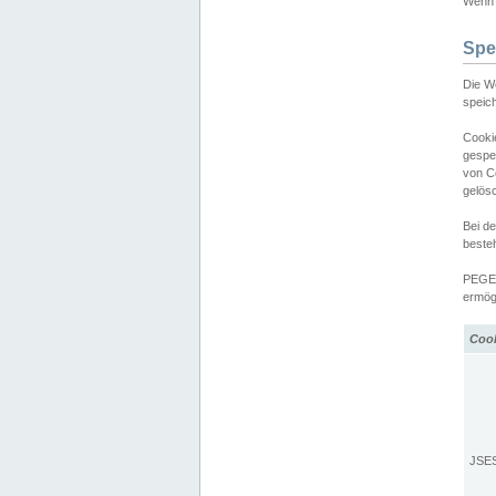
Wenn d
Spe
Die W
speic
Cooki
gespe
von C
gelös
Bei d
beste
PEGEL
ermögl
Coo
JSE