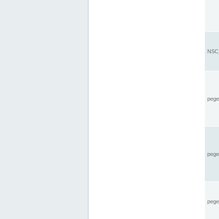
NSC_
pegel
pege
pegel