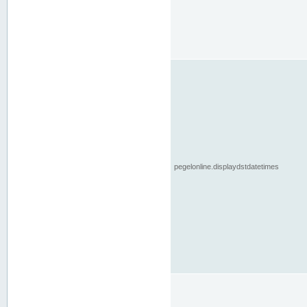
pegelonline.displaydstdatetimes