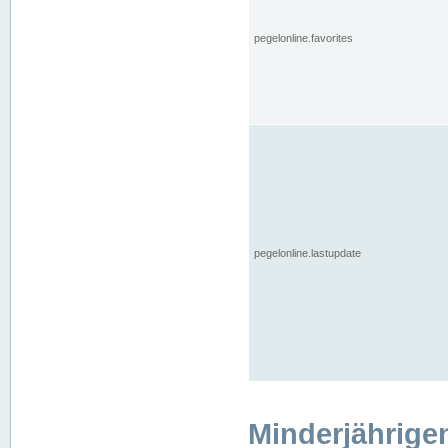
pegelonline.favorites
pegelonline.lastupdate
Minderjährige