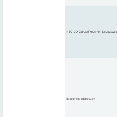
NSC_JOr0zbowdfkqgskdxhlvsebttsws
pegelonline.limitrelation