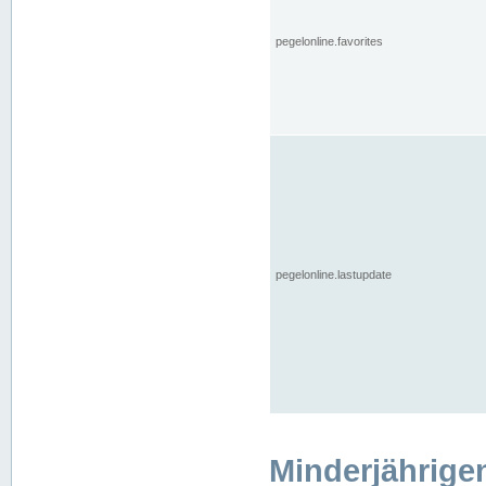
pegelonline.favorites
pegelonline.lastupdate
Minderjährige