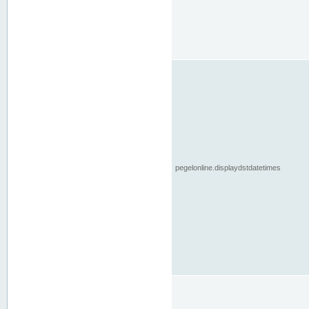
pegelonline.displaydstdatetimes