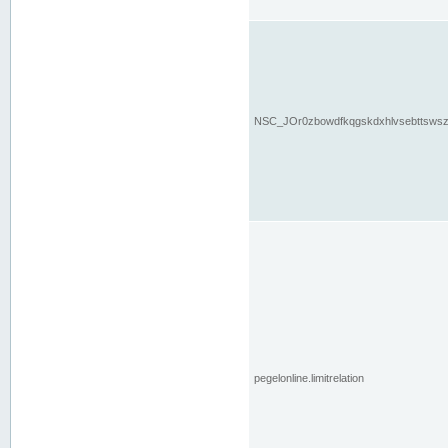
NSC_JOr0zbowdfkqgskdxhlvsebttsws
pegelonline.limitrelation