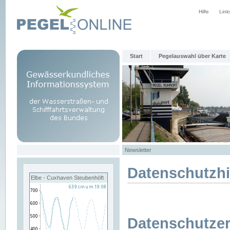
Hilfe
Link
Start
Pegelauswahl über Karte
Newsletter
Datenschutzh
Elbe - Cuxhaven Steubenhöft
Datenschutzer