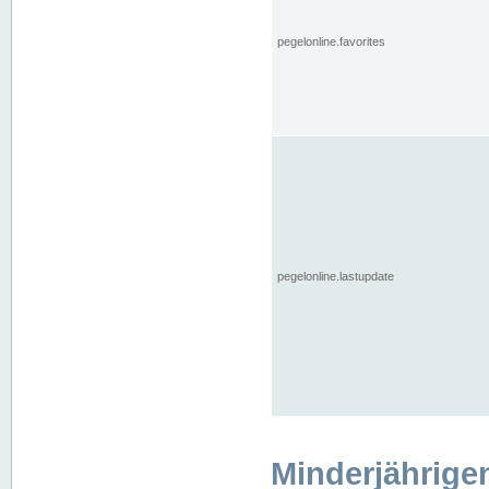
pegelonline.favorites
pegelonline.lastupdate
Minderjährige