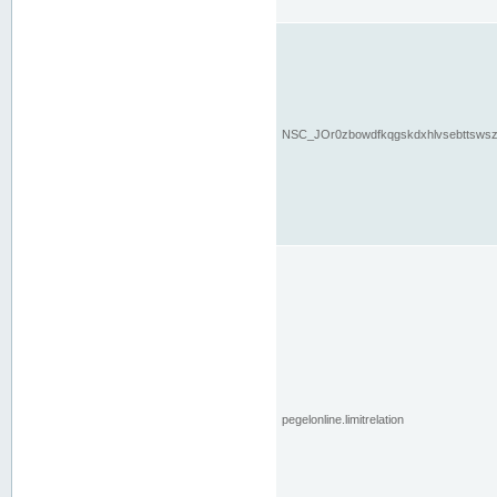
NSC_JOr0zbowdfkqgskdxhlvsebttsws
pegelonline.limitrelation