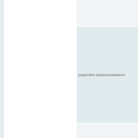
pegelonline.displaydstdatetimes