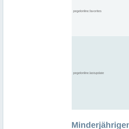
pegelonline.favorites
pegelonline.lastupdate
Minderjährige