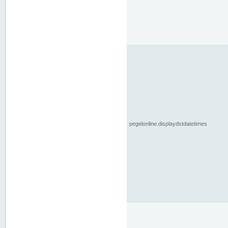
pegelonline.displaydstdatetimes