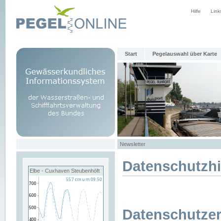
Hilfe
Link
Start
Pegelauswahl über Karte
Newsletter
Datenschutzh
Elbe - Cuxhaven Steubenhöft
Datenschutzer