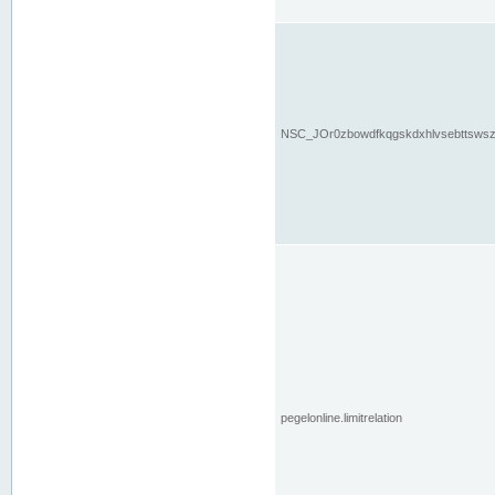
NSC_JOr0zbowdfkqgskdxhlvsebttsws
pegelonline.limitrelation