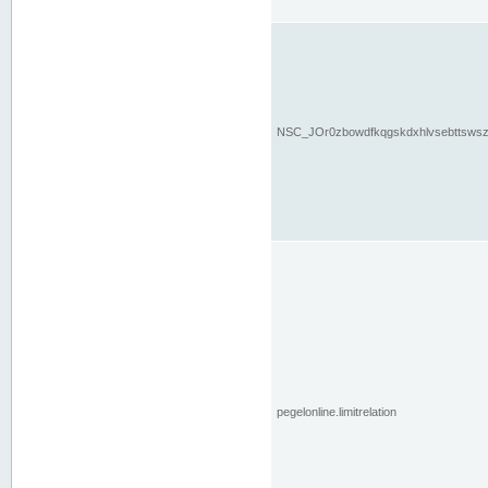
NSC_JOr0zbowdfkqgskdxhlvsebttsws
pegelonline.limitrelation