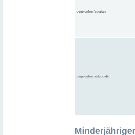
pegelonline.favorites
pegelonline.lastupdate
Minderjährige