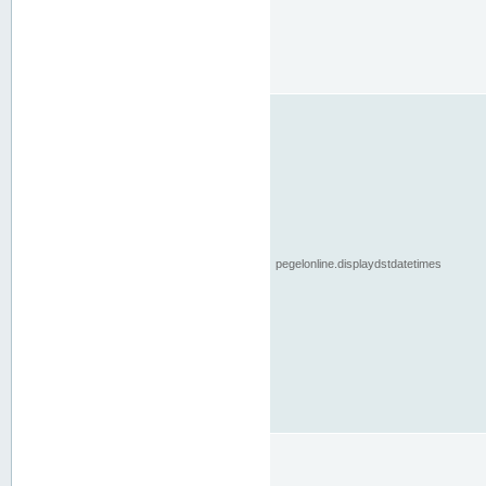
pegelonline.displaydstdatetimes