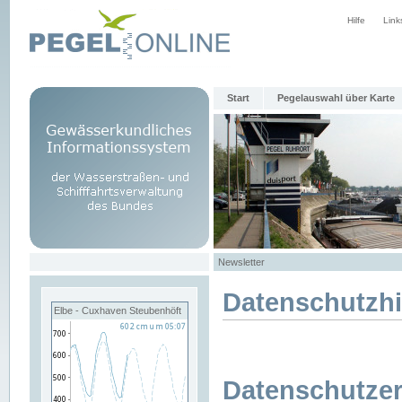
Hilfe
Link
Start
Pegelauswahl über Karte
Newsletter
Datenschutzh
Elbe - Cuxhaven Steubenhöft
Datenschutzer