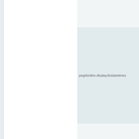
pegelonline.displaydstdatetimes