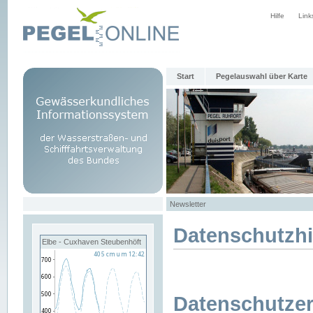
Hilfe
Link
Start
Pegelauswahl über Karte
Newsletter
Datenschutzh
Elbe - Cuxhaven Steubenhöft
Datenschutzer