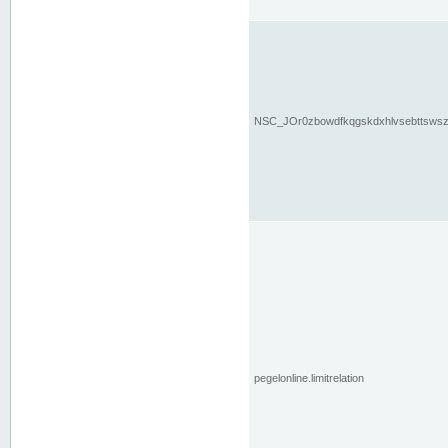
NSC_JOr0zbowdfkqgskdxhlvsebttsws
pegelonline.limitrelation