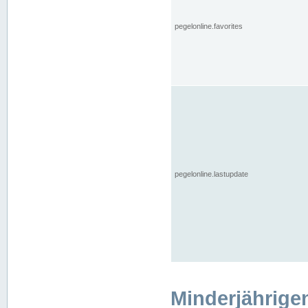
pegelonline.favorites
pegelonline.lastupdate
Minderjährige