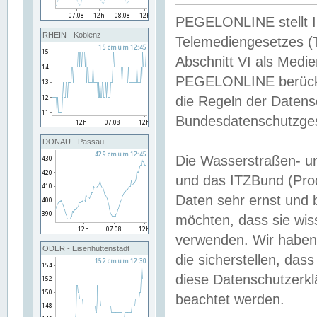
PEGELONLINE stellt Inh
RHEIN - Koblenz
Telemediengesetzes (
Abschnitt VI als Medie
PEGELONLINE berücksi
die Regeln der Date
Bundesdatenschutzge
DONAU - Passau
Die Wasserstraßen- u
und das ITZBund (Pro
Daten sehr ernst und 
möchten, dass sie wis
verwenden. Wir haben
ODER - Eisenhüttenstadt
die sicherstellen, das
diese Datenschutzerkl
beachtet werden.