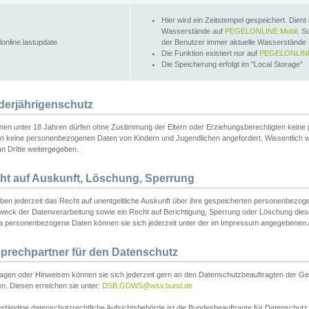
Hier wird ein Zeitstempel gespeichert. Dient
Wasserstände auf
PEGELONLINE Mobil
. S
lonline.lastupdate
der Benutzer immer aktuelle Wasserstände
Die Funktion existiert nur auf
PEGELONLINE
Die Speicherung erfolgt im "Local Storage"
derjährigenschutz
nen unter 18 Jahren dürfen ohne Zustimmung der Eltern oder Erziehungsberechtigten keine
n keine personenbezogenen Daten von Kindern und Jugendlichen angefordert. Wissentlich 
an Dritte weitergegeben.
ht auf Auskunft, Löschung, Sperrung
aben jederzeit das Recht auf unentgeltliche Auskunft über ihre gespeicherten personenbez
weck der Datenverarbeitung sowie ein Recht auf Berichtigung, Sperrung oder Löschung dies
 personenbezogene Daten können sie sich jederzeit unter der im Impressum angegebenen
prechpartner für den Datenschutz
ragen oder Hinweisen können sie sich jederzeit gern an den Datenschutzbeauftragten der Ge
n. Diesen erreichen sie unter:
DSB.GDWS@wsv.bund.de
ständige datenschutzrechtliche Aufsichtsbehörde ist die Bundesbeauftragte für Datenschutz u