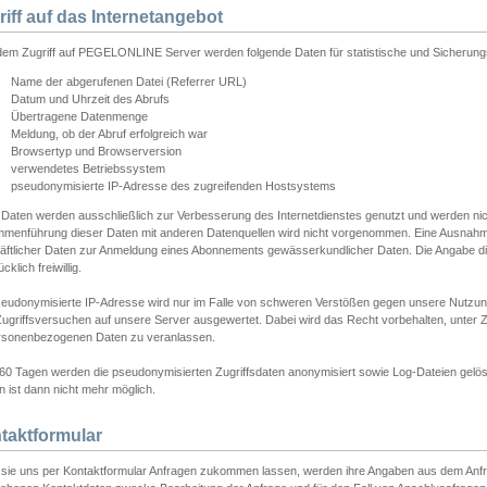
riff auf das Internetangebot
edem Zugriff auf PEGELONLINE Server werden folgende Daten für statistische und Sicherun
Name der abgerufenen Datei (Referrer URL)
Datum und Uhrzeit des Abrufs
Übertragene Datenmenge
Meldung, ob der Abruf erfolgreich war
Browsertyp und Browserversion
verwendetes Betriebssystem
pseudonymisierte IP-Adresse des zugreifenden Hostsystems
 Daten werden ausschließlich zur Verbesserung des Internetdienstes genutzt und werden ni
menführung dieser Daten mit anderen Datenquellen wird nicht vorgenommen. Eine Ausnahme 
äftlicher Daten zur Anmeldung eines Abonnements gewässerkundlicher Daten. Die Angabe die
cklich freiwillig.
seudonymisierte IP-Adresse wird nur im Falle von schweren Verstößen gegen unsere Nutzun
Zugriffsversuchen auf unsere Server ausgewertet. Dabei wird das Recht vorbehalten, unter Z
rsonenbezogenen Daten zu veranlassen.
60 Tagen werden die pseudonymisierten Zugriffsdaten anonymisiert sowie Log-Dateien gelösc
 ist dann nicht mehr möglich.
taktformular
sie uns per Kontaktformular Anfragen zukommen lassen, werden ihre Angaben aus dem Anfrag