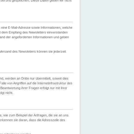
ei uns gespeichert. Diese Daten geben wir nicht
 eine E-Mail-Adresse sowie Informationen, welche
it dem Empfang des Newsletters einverstanden
sand der angeforderten Informationen und geben
 Versand des Newsletters können sie jederzeit
, werden an Dritte nur übermittelt, soweit dies
lle von Angriffen auf die Internetinfrastruktur des
Beantwortung ihrer Fragen erfolgt nur mit ihrer
gt nicht.
, wie zum Beispiel der Anfragen, die sie an uns
erkennen sie daran, dass die Adresszeile des