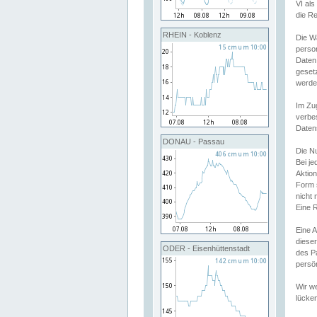
VI al
die R
RHEIN - Koblenz
Die W
perso
Daten
geset
werde
Im Zu
verbe
Daten
DONAU - Passau
Die N
Bei j
Aktion
Form 
nicht 
Eine R
Eine 
dieser
ODER - Eisenhüttenstadt
des P
persön
Wir we
lücken