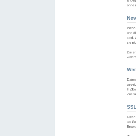
angeg
ohne i
New
Wenn 
uns d
sind.
sie ni
Die er
widerr
Wei
Daten,
gesetz
ITZBun
Zusti
SSL
Diese 
als S
Browse