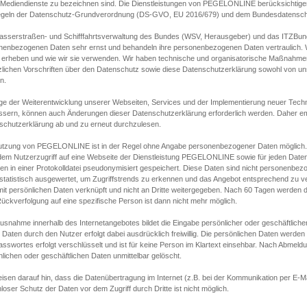
s Mediendienste zu bezeichnen sind. Die Dienstleistungen von PEGELONLINE berücksichtigen
egeln der Datenschutz-Grundverordnung (DS-GVO, EU 2016/679) und dem Bundesdatensc
asserstraßen- und Schifffahrtsverwaltung des Bundes (WSV, Herausgeber) und das ITZBund
nenbezogenen Daten sehr ernst und behandeln ihre personenbezogenen Daten vertraulich. W
 erheben und wie wir sie verwenden. Wir haben technische und organisatorische Maßnahmen g
zlichen Vorschriften über den Datenschutz sowie diese Datenschutzerklärung sowohl von uns
n.
ge der Weiterentwicklung unserer Webseiten, Services und der Implementierung neuer Techn
ssern, können auch Änderungen dieser Datenschutzerklärung erforderlich werden. Daher emp
schutzerklärung ab und zu erneut durchzulesen.
utzung von PEGELONLINE ist in der Regel ohne Angabe personenbezogener Daten möglich.
edem Nutzerzugriff auf eine Webseite der Dienstleistung PEGELONLINE sowie für jeden Dat
en in einer Protokolldatei pseudonymisiert gespeichert. Diese Daten sind nicht personenbez
statistisch ausgewertet, um Zugriffstrends zu erkennen und das Angebot entsprechend zu 
mit persönlichen Daten verknüpft und nicht an Dritte weitergegeben. Nach 60 Tagen werden d
ückverfolgung auf eine spezifische Person ist dann nicht mehr möglich.
Ausnahme innerhalb des Internetangebotes bildet die Eingabe persönlicher oder geschäftlic
 Daten durch den Nutzer erfolgt dabei ausdrücklich freiwillig. Die persönlichen Daten werden
asswortes erfolgt verschlüsselt und ist für keine Person im Klartext einsehbar. Nach Abmel
lichen oder geschäftlichen Daten unmittelbar gelöscht.
isen darauf hin, dass die Datenübertragung im Internet (z.B. bei der Kommunikation per E-Ma
loser Schutz der Daten vor dem Zugriff durch Dritte ist nicht möglich.