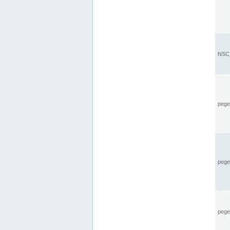
NSC_
pegel
pege
pegel