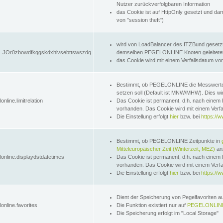
Nutzer zurückverfolgbaren Information
das Cookie ist auf HttpOnly gesetzt und dam
von "session theft")
wird von LoadBalancer des ITZBund gesetzt
JOr0zbowdfkqgskdxhlvsebttswszdq
demselben PEGELONLINE Knoten geleitetet w
das Cookie wird mit einem Verfallsdatum vo
Bestimmt, ob PEGELONLINE die Messwer
setzen soll (Default ist MNW/MHW). Dies wirk
online.limitrelation
Das Cookie ist permanent, d.h. nach einem 
vorhanden. Das Cookie wird mit einem Verfa
Die Einstellung erfolgt
hier
bzw. bei
https://w
Bestimmt, ob PEGELONLINE Zeitpunkte in
Mitteleuropäischer Zeit (Winterzeit, MEZ)
anz
lonline.displaydstdatetimes
Das Cookie ist permanent, d.h. nach einem 
vorhanden. Das Cookie wird mit einem Verfa
Die Einstellung erfolgt
hier
bzw. bei
https://w
Dient der Speicherung von Pegelfavoriten 
online.favorites
Die Funktion existiert nur auf
PEGELONLINE
Die Speicherung erfolgt im "Local Storage"