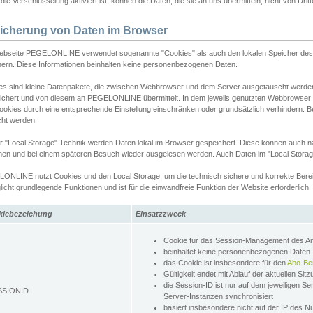
ie Verschlüsselung aktiviert ist, können die Daten, die sie an uns übermitteln, nicht von Dri
icherung von Daten im Browser
ebseite PEGELONLINE verwendet sogenannte "Cookies" als auch den lokalen Speicher des 
hern. Diese Informationen beinhalten keine personenbezogenen Daten.
es sind kleine Datenpakete, die zwischen Webbrowser und dem Server ausgetauscht werde
ichert und von diesem an PEGELONLINE übermittelt. In dem jeweils genutzten Webbrowser
ookies durch eine entsprechende Einstellung einschränken oder grundsätzlich verhindern. B
cht werden.
er "Local Storage" Technik werden Daten lokal im Browser gespeichert. Diese können auch 
hen und bei einem späteren Besuch wieder ausgelesen werden. Auch Daten im "Local Storag
ONLINE nutzt Cookies und den Local Storage, um die technisch sichere und korrekte Bereit
icht grundlegende Funktionen und ist für die einwandfreie Funktion der Website erforderlich.
kiebezeichung
Einsatzzweck
Cookie für das Session-Management des 
beinhaltet keine personenbezogenen Daten
das Cookie ist insbesondere für den
Abo-Be
Gültigkeit endet mit Ablauf der aktuellen Sit
die Session-ID ist nur auf dem jeweiligen Se
SSIONID
Server-Instanzen synchronisiert
basiert insbesondere nicht auf der IP des N