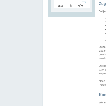
Zug
Bei j
Diese
Zusam
gesch
ausdrü
Die p
bzw. 
zu pe
Nach 
Person
Kon
Wenn 