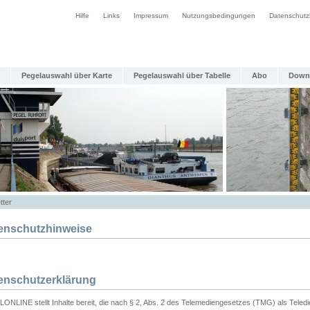
Hilfe
Links
Impressum
Nutzungsbedingungen
Datenschutz
Pegelauswahl über Karte
Pegelauswahl über Tabelle
Abo
Down
tter
enschutzhinweise
enschutzerklärung
ONLINE stellt Inhalte bereit, die nach § 2, Abs. 2 des Telemediengesetzes (TMG) als Teled