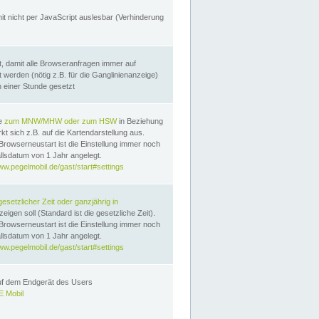
it nicht per JavaScript auslesbar (Verhinderung
, damit alle Browseranfragen immer auf
erden (nötig z.B. für die Ganglinienanzeige)
n einer Stunde gesetzt
te
zum MNW/MHW oder zum HSW
in Beziehung
t sich z.B. auf die Kartendarstellung aus.
Browserneustart ist die Einstellung immer noch
llsdatum von 1 Jahr angelegt.
ww.pegelmobil.de/gast/start#settings
gesetzlicher Zeit oder ganzjährig in
eigen soll (Standard ist die gesetzliche Zeit).
Browserneustart ist die Einstellung immer noch
llsdatum von 1 Jahr angelegt.
ww.pegelmobil.de/gast/start#settings
auf dem Endgerät des Users
 Mobil