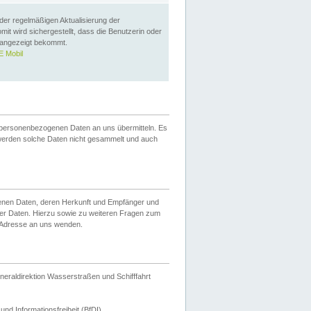
 der regelmäßigen Aktualisierung der
omit wird sichergestellt, dass die Benutzerin oder
 angezeigt bekommt.
 Mobil
 personenbezogenen Daten an uns übermitteln. Es
werden solche Daten nicht gesammelt und auch
ogenen Daten, deren Herkunft und Empfänger und
er Daten. Hierzu sowie zu weiteren Fragen zum
 Adresse an uns wenden.
neraldirektion Wasserstraßen und Schifffahrt
nd Informationsfreiheit (BfDI).