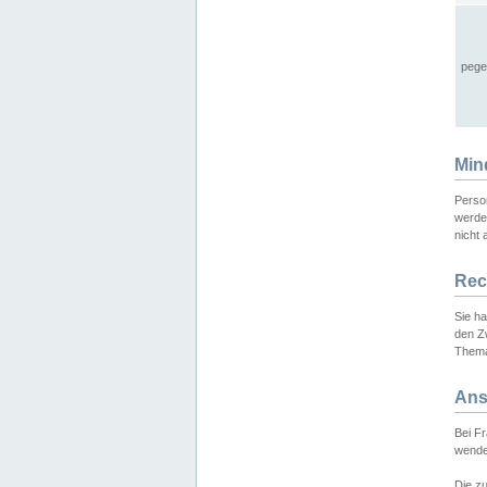
pege
Min
Perso
werde
nicht 
Rec
Sie h
den Z
Thema
Ans
Bei F
wende
Die zu