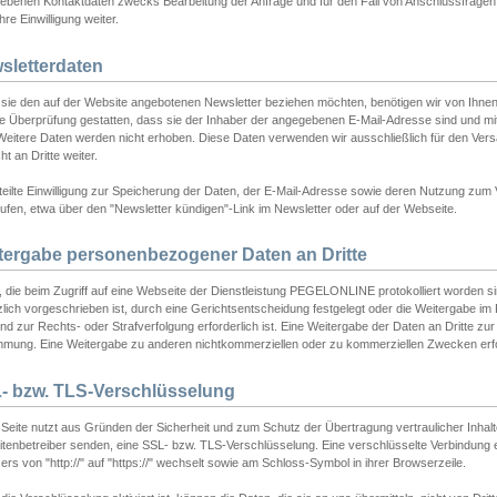
ebenen Kontaktdaten zwecks Bearbeitung der Anfrage und für den Fall von Anschlussfragen b
hre Einwilligung weiter.
sletterdaten
sie den auf der Website angebotenen Newsletter beziehen möchten, benötigen wir von Ihnen
ie Überprüfung gestatten, dass sie der Inhaber der angegebenen E-Mail-Adresse sind und m
 Weitere Daten werden nicht erhoben. Diese Daten verwenden wir ausschließlich für den Ver
cht an Dritte weiter.
teilte Einwilligung zur Speicherung der Daten, der E-Mail-Adresse sowie deren Nutzung zum
ufen, etwa über den "Newsletter kündigen"-Link im Newsletter oder auf der Webseite.
tergabe personenbezogener Daten an Dritte
 die beim Zugriff auf eine Webseite der Dienstleistung PEGELONLINE protokolliert worden sind
lich vorgeschrieben ist, durch eine Gerichtsentscheidung festgelegt oder die Weitergabe im Fa
d zur Rechts- oder Strafverfolgung erforderlich ist. Eine Weitergabe der Daten an Dritte zur 
mmung. Eine Weitergabe zu anderen nichtkommerziellen oder zu kommerziellen Zwecken erfol
- bzw. TLS-Verschlüsselung
Seite nutzt aus Gründen der Sicherheit und zum Schutz der Übertragung vertraulicher Inhalte
eitenbetreiber senden, eine SSL- bzw. TLS-Verschlüsselung. Eine verschlüsselte Verbindung 
rs von "http://" auf "https://" wechselt sowie am Schloss-Symbol in ihrer Browserzeile.