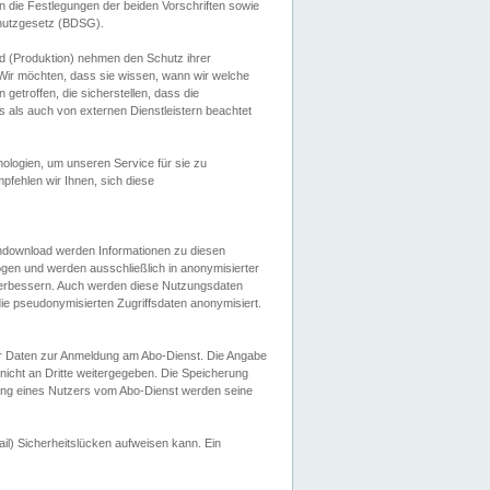
 die Festlegungen der beiden Vorschriften sowie
hutzgesetz (BDSG).
 (Produktion) nehmen den Schutz ihrer
ir möchten, dass sie wissen, wann wir welche
etroffen, die sicherstellen, dass die
 als auch von externen Dienstleistern beachtet
ologien, um unseren Service für sie zu
fehlen wir Ihnen, sich diese
endownload werden Informationen zu diesen
ogen und werden ausschließlich in anonymisierter
verbessern. Auch werden diese Nutzungsdaten
ie pseudonymisierten Zugriffsdaten anonymisiert.
her Daten zur Anmeldung am Abo-Dienst. Die Angabe
 nicht an Dritte weitergegeben. Die Speicherung
dung eines Nutzers vom Abo-Dienst werden seine
il) Sicherheitslücken aufweisen kann. Ein