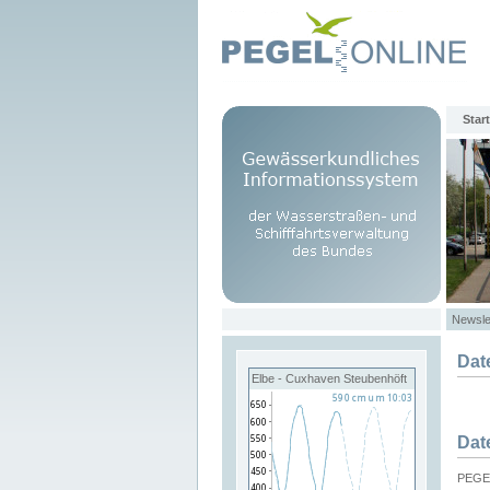
Start
Newsle
Dat
Elbe - Cuxhaven Steubenhöft
Dat
PEGEL