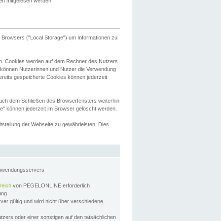
tten mitgelesen werden.
Browsers ("Local Storage") um Informationen zu
n. Cookies werden auf dem Rechner des Nutzers
 können Nutzerinnen und Nutzer die Verwendung
ereits gespeicherte Cookies können jederzeit
nach dem Schließen des Browserfensters weiterhin
e" können jederzeit im Browser gelöscht werden.
stellung der Webseite zu gewährleisten. Dies
Anwendungsservers
reich
von PEGELONLINE erforderlich
zung
rver gültig und wird nicht über verschiedene
utzers oder einer sonstigen auf den tatsächlichen