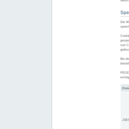
Wenn d
Spe
Die W
speic
Cooki
gespe
von C
gelös
Bei d
beste
PEGEL
ermögl
Coo
JSE