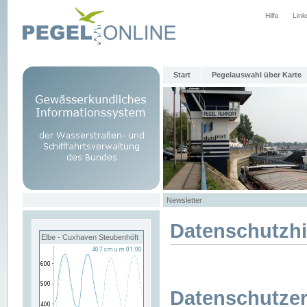
Hilfe
Link
Start
Pegelauswahl über Karte
Newsletter
Datenschutzh
Elbe - Cuxhaven Steubenhöft
Datenschutzer