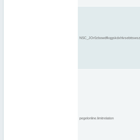
NSC_JOr0zbowdfkqgskdxhlvsebttsws
pegelonline.limitrelation