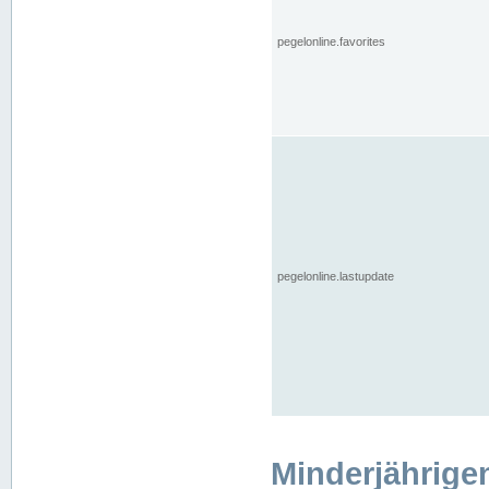
pegelonline.favorites
pegelonline.lastupdate
Minderjährige