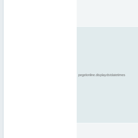
pegelonline.displaydstdatetimes