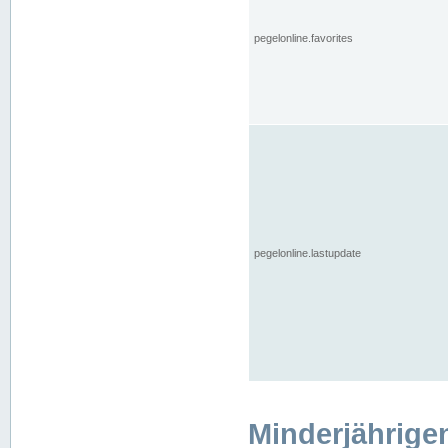
pegelonline.favorites
pegelonline.lastupdate
Minderjährige