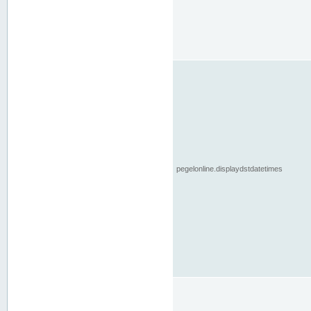
pegelonline.displaydstdatetimes