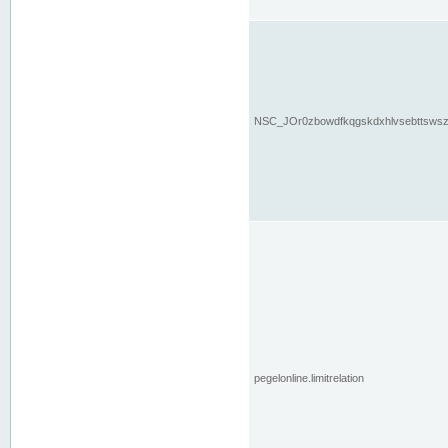
NSC_JOr0zbowdfkqgskdxhlvsebttsws
pegelonline.limitrelation