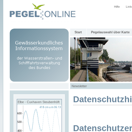
Hilfe
Link
Start
Pegelauswahl über Karte
Newsletter
Datenschutzh
Elbe - Cuxhaven Steubenhöft
Datenschutzer