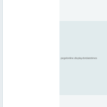
pegelonline.displaydstdatetimes