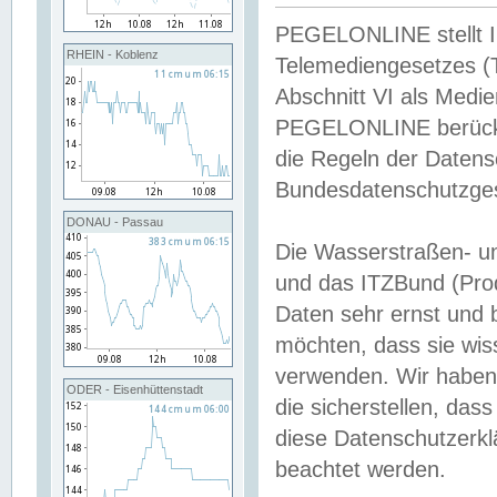
PEGELONLINE stellt Inh
RHEIN - Koblenz
Telemediengesetzes (
Abschnitt VI als Medie
PEGELONLINE berücksi
die Regeln der Date
Bundesdatenschutzge
DONAU - Passau
Die Wasserstraßen- u
und das ITZBund (Pro
Daten sehr ernst und 
möchten, dass sie wis
verwenden. Wir haben
ODER - Eisenhüttenstadt
die sicherstellen, das
diese Datenschutzerkl
beachtet werden.