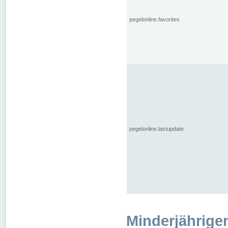
pegelonline.favorites
pegelonline.lastupdate
Minderjährige