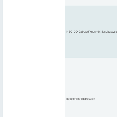
NSC_JOr0zbowdfkqgskdxhlvsebttsws
pegelonline.limitrelation