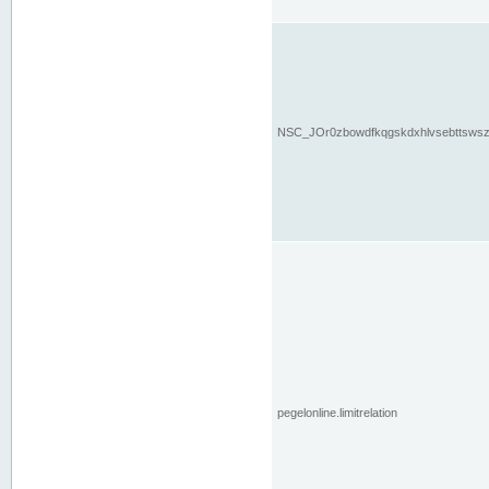
NSC_JOr0zbowdfkqgskdxhlvsebttsws
pegelonline.limitrelation