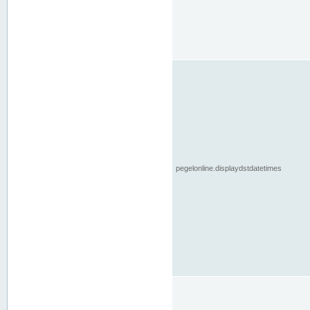
pegelonline.displaydstdatetimes