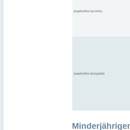
pegelonline.favorites
pegelonline.lastupdate
Minderjährige