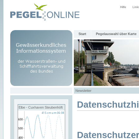
Hilfe
Link
Start
Pegelauswahl über Karte
Newsletter
Datenschutzh
Elbe - Cuxhaven Steubenhöft
Datenschutzer