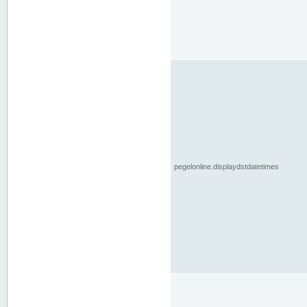
pegelonline.displaydstdatetimes