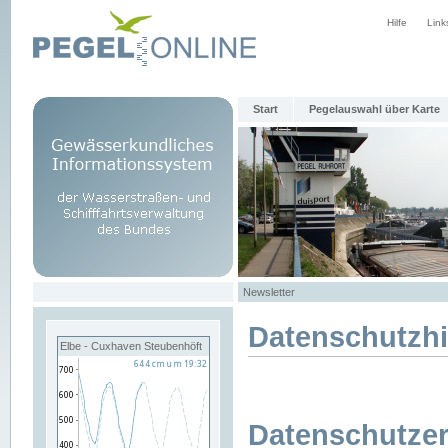
Hilfe
Link
Start
Pegelauswahl über Karte
Newsletter
Datenschutzh
Elbe - Cuxhaven Steubenhöft
Datenschutzer