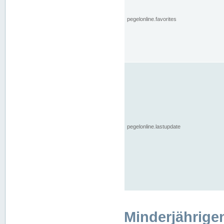
pegelonline.favorites
pegelonline.lastupdate
Minderjährige