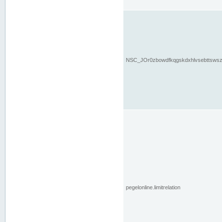
NSC_JOr0zbowdfkqgskdxhlvsebttsws
pegelonline.limitrelation