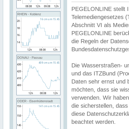
PEGELONLINE stellt Inh
RHEIN - Koblenz
Telemediengesetzes (
Abschnitt VI als Medie
PEGELONLINE berücksi
die Regeln der Date
Bundesdatenschutzge
DONAU - Passau
Die Wasserstraßen- u
und das ITZBund (Pro
Daten sehr ernst und 
möchten, dass sie wis
verwenden. Wir haben
ODER - Eisenhüttenstadt
die sicherstellen, das
diese Datenschutzerkl
beachtet werden.