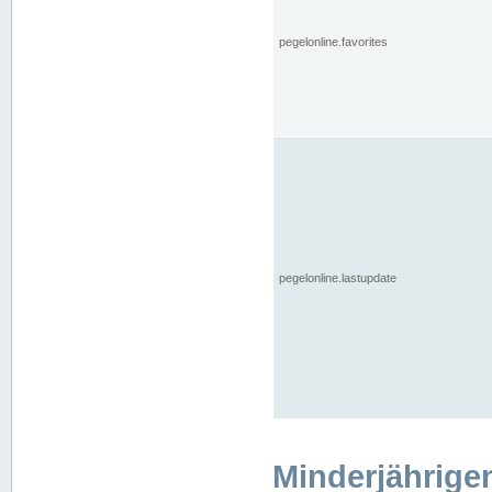
pegelonline.favorites
pegelonline.lastupdate
Minderjährige