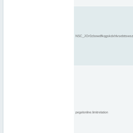
NSC_JOr0zbowdfkqgskdxhlvsebttsws
pegelonline.limitrelation