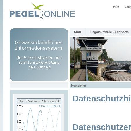
Hilfe
Link
Start
Pegelauswahl über Karte
Newsletter
Datenschutzh
Elbe - Cuxhaven Steubenhöft
Datenschutzer