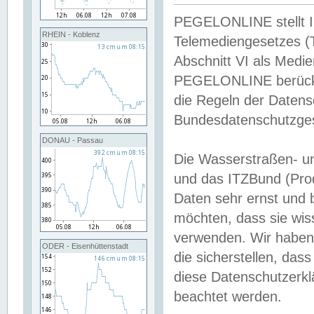
PEGELONLINE stellt Inh
RHEIN - Koblenz
Telemediengesetzes (
Abschnitt VI als Medie
PEGELONLINE berücksi
die Regeln der Date
Bundesdatenschutzge
DONAU - Passau
Die Wasserstraßen- u
und das ITZBund (Pro
Daten sehr ernst und 
möchten, dass sie wis
verwenden. Wir haben
ODER - Eisenhüttenstadt
die sicherstellen, das
diese Datenschutzerkl
beachtet werden.