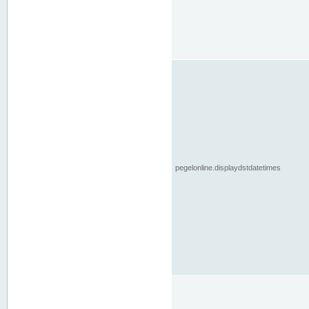
pegelonline.displaydstdatetimes