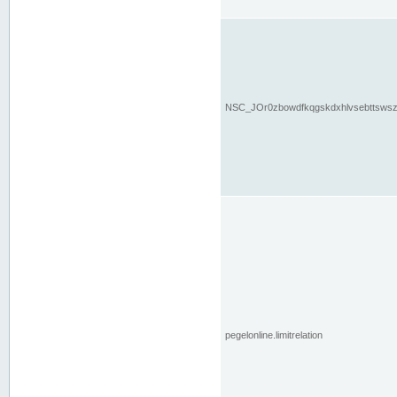
NSC_JOr0zbowdfkqgskdxhlvsebttsws
pegelonline.limitrelation