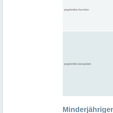
pegelonline.favorites
pegelonline.lastupdate
Minderjährige