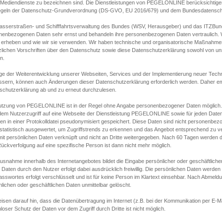
s Mediendienste zu bezeichnen sind. Die Dienstleistungen von PEGELONLINE berücksichtigen
egeln der Datenschutz-Grundverordnung (DS-GVO, EU 2016/679) und dem Bundesdatensc
asserstraßen- und Schifffahrtsverwaltung des Bundes (WSV, Herausgeber) und das ITZBund
nenbezogenen Daten sehr ernst und behandeln ihre personenbezogenen Daten vertraulich. W
 erheben und wie wir sie verwenden. Wir haben technische und organisatorische Maßnahmen g
zlichen Vorschriften über den Datenschutz sowie diese Datenschutzerklärung sowohl von uns
n.
ge der Weiterentwicklung unserer Webseiten, Services und der Implementierung neuer Techn
ssern, können auch Änderungen dieser Datenschutzerklärung erforderlich werden. Daher emp
schutzerklärung ab und zu erneut durchzulesen.
utzung von PEGELONLINE ist in der Regel ohne Angabe personenbezogener Daten möglich.
edem Nutzerzugriff auf eine Webseite der Dienstleistung PEGELONLINE sowie für jeden Dat
en in einer Protokolldatei pseudonymisiert gespeichert. Diese Daten sind nicht personenbez
statistisch ausgewertet, um Zugriffstrends zu erkennen und das Angebot entsprechend zu 
mit persönlichen Daten verknüpft und nicht an Dritte weitergegeben. Nach 60 Tagen werden d
ückverfolgung auf eine spezifische Person ist dann nicht mehr möglich.
Ausnahme innerhalb des Internetangebotes bildet die Eingabe persönlicher oder geschäftlic
 Daten durch den Nutzer erfolgt dabei ausdrücklich freiwillig. Die persönlichen Daten werden
asswortes erfolgt verschlüsselt und ist für keine Person im Klartext einsehbar. Nach Abmel
lichen oder geschäftlichen Daten unmittelbar gelöscht.
isen darauf hin, dass die Datenübertragung im Internet (z.B. bei der Kommunikation per E-Ma
loser Schutz der Daten vor dem Zugriff durch Dritte ist nicht möglich.