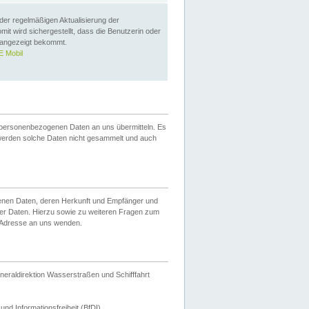
 der regelmäßigen Aktualisierung der
omit wird sichergestellt, dass die Benutzerin oder
 angezeigt bekommt.
 Mobil
 personenbezogenen Daten an uns übermitteln. Es
werden solche Daten nicht gesammelt und auch
ogenen Daten, deren Herkunft und Empfänger und
er Daten. Hierzu sowie zu weiteren Fragen zum
 Adresse an uns wenden.
neraldirektion Wasserstraßen und Schifffahrt
nd Informationsfreiheit (BfDI).