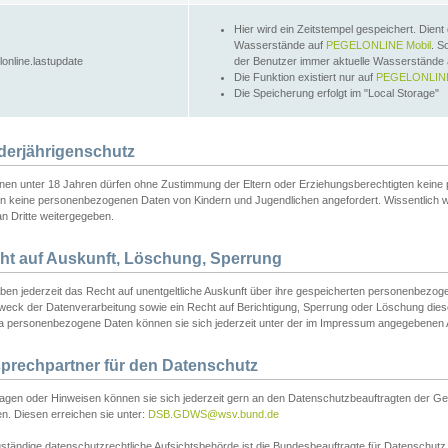
Hier wird ein Zeitstempel gespeichert. Dient
Wasserstände auf
PEGELONLINE Mobil
. S
lonline.lastupdate
der Benutzer immer aktuelle Wasserstände
Die Funktion existiert nur auf
PEGELONLINE
Die Speicherung erfolgt im "Local Storage"
derjährigenschutz
nen unter 18 Jahren dürfen ohne Zustimmung der Eltern oder Erziehungsberechtigten keine
n keine personenbezogenen Daten von Kindern und Jugendlichen angefordert. Wissentlich 
an Dritte weitergegeben.
ht auf Auskunft, Löschung, Sperrung
aben jederzeit das Recht auf unentgeltliche Auskunft über ihre gespeicherten personenbez
weck der Datenverarbeitung sowie ein Recht auf Berichtigung, Sperrung oder Löschung dies
 personenbezogene Daten können sie sich jederzeit unter der im Impressum angegebenen
prechpartner für den Datenschutz
ragen oder Hinweisen können sie sich jederzeit gern an den Datenschutzbeauftragten der Ge
n. Diesen erreichen sie unter:
DSB.GDWS@wsv.bund.de
ständige datenschutzrechtliche Aufsichtsbehörde ist die Bundesbeauftragte für Datenschutz u