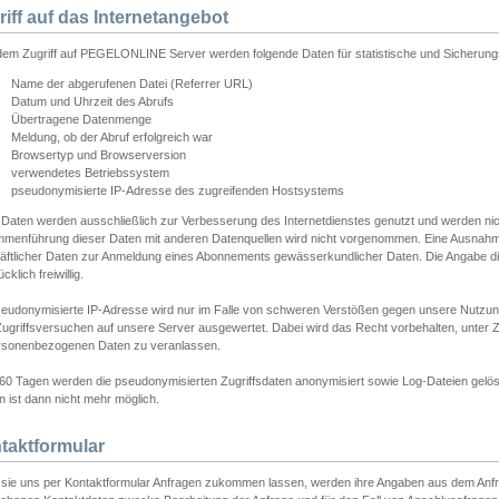
riff auf das Internetangebot
edem Zugriff auf PEGELONLINE Server werden folgende Daten für statistische und Sicherun
Name der abgerufenen Datei (Referrer URL)
Datum und Uhrzeit des Abrufs
Übertragene Datenmenge
Meldung, ob der Abruf erfolgreich war
Browsertyp und Browserversion
verwendetes Betriebssystem
pseudonymisierte IP-Adresse des zugreifenden Hostsystems
 Daten werden ausschließlich zur Verbesserung des Internetdienstes genutzt und werden ni
menführung dieser Daten mit anderen Datenquellen wird nicht vorgenommen. Eine Ausnahme 
äftlicher Daten zur Anmeldung eines Abonnements gewässerkundlicher Daten. Die Angabe die
cklich freiwillig.
seudonymisierte IP-Adresse wird nur im Falle von schweren Verstößen gegen unsere Nutzun
Zugriffsversuchen auf unsere Server ausgewertet. Dabei wird das Recht vorbehalten, unter Z
rsonenbezogenen Daten zu veranlassen.
60 Tagen werden die pseudonymisierten Zugriffsdaten anonymisiert sowie Log-Dateien gelösc
 ist dann nicht mehr möglich.
taktformular
sie uns per Kontaktformular Anfragen zukommen lassen, werden ihre Angaben aus dem Anfrag