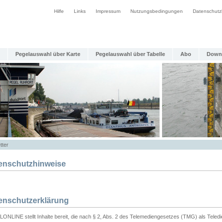
Hilfe
Links
Impressum
Nutzungsbedingungen
Datenschutz
Pegelauswahl über Karte
Pegelauswahl über Tabelle
Abo
Down
tter
enschutzhinweise
enschutzerklärung
ONLINE stellt Inhalte bereit, die nach § 2, Abs. 2 des Telemediengesetzes (TMG) als Teled