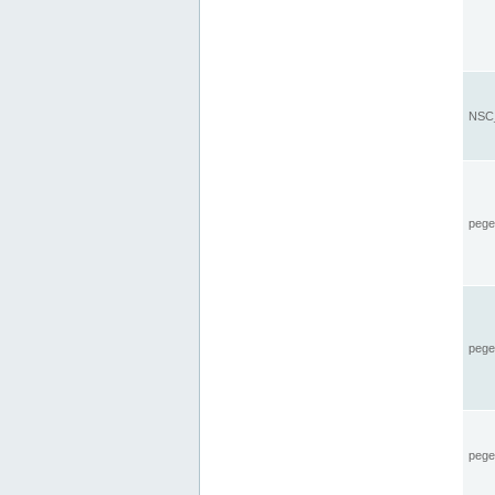
NSC_
pegel
pege
pegel