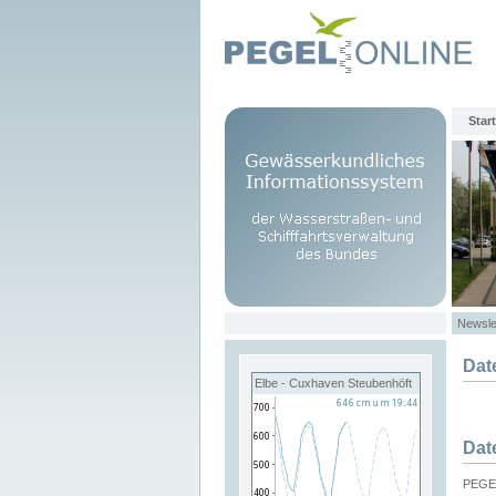
Start
Newsle
Dat
Elbe - Cuxhaven Steubenhöft
Dat
PEGEL