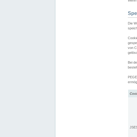
Wenn d
Spe
Die W
speic
Cooki
gespe
von C
gelös
Bei d
beste
PEGEL
ermögl
Coo
JSE