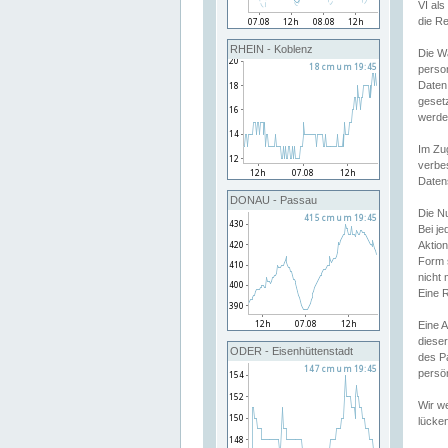
VI al
die R
RHEIN - Koblenz
Die W
perso
Daten
geset
werde
Im Zu
verbe
Daten
DONAU - Passau
Die N
Bei j
Aktion
Form 
nicht 
Eine R
Eine 
dieser
ODER - Eisenhüttenstadt
des P
persön
Wir we
lücken