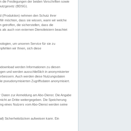
 die Festlegungen der beiden Vorschriften sowie
hutzgesetz (BDSG).
 (Produktion) nehmen den Schutz ihrer
ir möchten, dass sie wissen, wann wir welche
etroffen, die sicherstellen, dass die
 als auch von externen Dienstleistern beachtet
ologien, um unseren Service für sie zu
fehlen wir Ihnen, sich diese
endownload werden Informationen zu diesen
ogen und werden ausschließlich in anonymisierter
verbessern. Auch werden diese Nutzungsdaten
ie pseudonymisierten Zugriffsdaten anonymisiert.
her Daten zur Anmeldung am Abo-Dienst. Die Angabe
 nicht an Dritte weitergegeben. Die Speicherung
dung eines Nutzers vom Abo-Dienst werden seine
il) Sicherheitslücken aufweisen kann. Ein