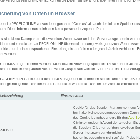
ie Verschlüsselung aktiviert ist, können die Daten, die sie an uns übermitteln, nicht von Dri
icherung von Daten im Browser
ebseite PEGELONLINE verwendet sogenannte "Cookies" als auch den lokalen Speicher des 
hern. Diese Informationen beinhalten keine personenbezogenen Daten.
es sind kleine Datenpakete, die zwischen Webbrowser und dem Server ausgetauscht werde
ichert und von diesem an PEGELONLINE übermittelt. In dem jeweils genutzten Webbrowser
ookies durch eine entsprechende Einstellung einschränken oder grundsätzlich verhindern. B
cht werden.
er "Local Storage" Technik werden Daten lokal im Browser gespeichert. Diese können auch 
hen und bei einem späteren Besuch wieder ausgelesen werden. Auch Daten im "Local Storag
ONLINE nutzt Cookies und den Local Storage, um die technisch sichere und korrekte Bereit
icht grundlegende Funktionen und ist für die einwandfreie Funktion der Website erforderlich.
kiebezeichung
Einsatzzweck
Cookie für das Session-Management des 
beinhaltet keine personenbezogenen Daten
das Cookie ist insbesondere für den
Abo-Be
Gültigkeit endet mit Ablauf der aktuellen Sit
die Session-ID ist nur auf dem jeweiligen Se
SSIONID
Server-Instanzen synchronisiert
basiert insbesondere nicht auf der IP des N