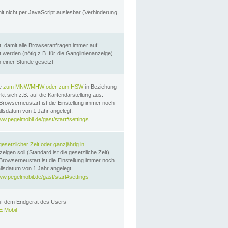
it nicht per JavaScript auslesbar (Verhinderung
, damit alle Browseranfragen immer auf
erden (nötig z.B. für die Ganglinienanzeige)
n einer Stunde gesetzt
te
zum MNW/MHW oder zum HSW
in Beziehung
t sich z.B. auf die Kartendarstellung aus.
Browserneustart ist die Einstellung immer noch
llsdatum von 1 Jahr angelegt.
ww.pegelmobil.de/gast/start#settings
gesetzlicher Zeit oder ganzjährig in
eigen soll (Standard ist die gesetzliche Zeit).
Browserneustart ist die Einstellung immer noch
llsdatum von 1 Jahr angelegt.
ww.pegelmobil.de/gast/start#settings
auf dem Endgerät des Users
 Mobil