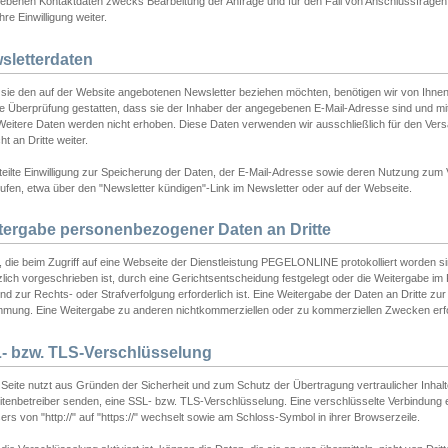
ebenen Kontaktdaten zwecks Bearbeitung der Anfrage und für den Fall von Anschlussfragen b
hre Einwilligung weiter.
sletterdaten
sie den auf der Website angebotenen Newsletter beziehen möchten, benötigen wir von Ihnen
ie Überprüfung gestatten, dass sie der Inhaber der angegebenen E-Mail-Adresse sind und m
 Weitere Daten werden nicht erhoben. Diese Daten verwenden wir ausschließlich für den Ver
cht an Dritte weiter.
teilte Einwilligung zur Speicherung der Daten, der E-Mail-Adresse sowie deren Nutzung zum
ufen, etwa über den "Newsletter kündigen"-Link im Newsletter oder auf der Webseite.
tergabe personenbezogener Daten an Dritte
 die beim Zugriff auf eine Webseite der Dienstleistung PEGELONLINE protokolliert worden sind
lich vorgeschrieben ist, durch eine Gerichtsentscheidung festgelegt oder die Weitergabe im Fa
d zur Rechts- oder Strafverfolgung erforderlich ist. Eine Weitergabe der Daten an Dritte zur 
mmung. Eine Weitergabe zu anderen nichtkommerziellen oder zu kommerziellen Zwecken erfol
- bzw. TLS-Verschlüsselung
Seite nutzt aus Gründen der Sicherheit und zum Schutz der Übertragung vertraulicher Inhalte
eitenbetreiber senden, eine SSL- bzw. TLS-Verschlüsselung. Eine verschlüsselte Verbindung 
rs von "http://" auf "https://" wechselt sowie am Schloss-Symbol in ihrer Browserzeile.