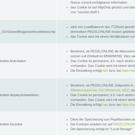
Nutzer zurückverfolgbaren Information
das Cookie ist auf HttpOnly gesetzt und dam
von "session theft")
wird von LoadBalancer des ITZBund gesetzt
JOr0zbowdfkqgskdxhlvsebttswszdq
demselben PEGELONLINE Knoten geleitetet w
das Cookie wird mit einem Verfallsdatum vo
Bestimmt, ob PEGELONLINE die Messwer
setzen soll (Default ist MNW/MHW). Dies wirk
online.limitrelation
Das Cookie ist permanent, d.h. nach einem 
vorhanden. Das Cookie wird mit einem Verfa
Die Einstellung erfolgt
hier
bzw. bei
https://w
Bestimmt, ob PEGELONLINE Zeitpunkte in
Mitteleuropäischer Zeit (Winterzeit, MEZ)
anz
lonline.displaydstdatetimes
Das Cookie ist permanent, d.h. nach einem 
vorhanden. Das Cookie wird mit einem Verfa
Die Einstellung erfolgt
hier
bzw. bei
https://w
Dient der Speicherung von Pegelfavoriten 
online.favorites
Die Funktion existiert nur auf
PEGELONLINE
Die Speicherung erfolgt im "Local Storage"