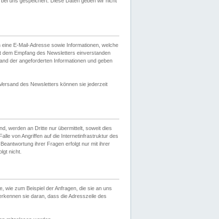
ei uns gespeichert. Diese Daten geben wir nicht
 eine E-Mail-Adresse sowie Informationen, welche
it dem Empfang des Newsletters einverstanden
sand der angeforderten Informationen und geben
 Versand des Newsletters können sie jederzeit
, werden an Dritte nur übermittelt, soweit dies
lle von Angriffen auf die Internetinfrastruktur des
Beantwortung ihrer Fragen erfolgt nur mit ihrer
gt nicht.
, wie zum Beispiel der Anfragen, die sie an uns
erkennen sie daran, dass die Adresszeile des