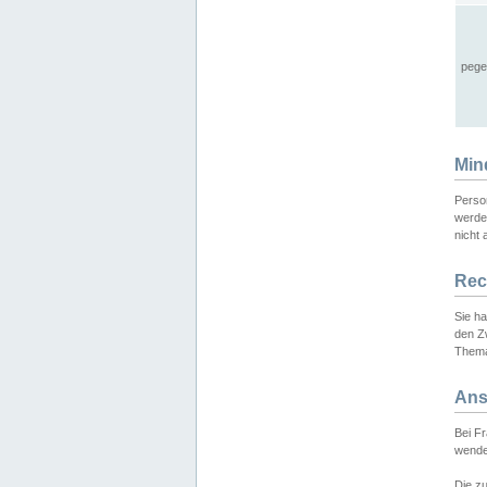
pege
Min
Perso
werde
nicht 
Rec
Sie h
den Z
Thema
Ans
Bei F
wende
Die zu