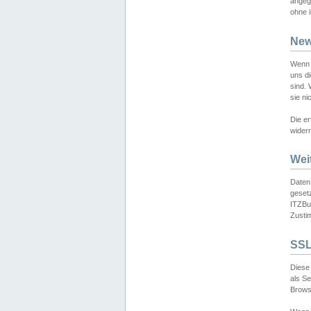
angeg
ohne i
New
Wenn 
uns d
sind.
sie ni
Die er
widerr
Wei
Daten,
gesetz
ITZBun
Zusti
SSL
Diese 
als S
Browse