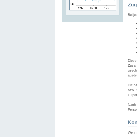
Zug
Bei j
Diese
Zusam
gesch
ausdrü
Die p
bzw. 
zu pe
Nach 
Person
Kon
Wenn 