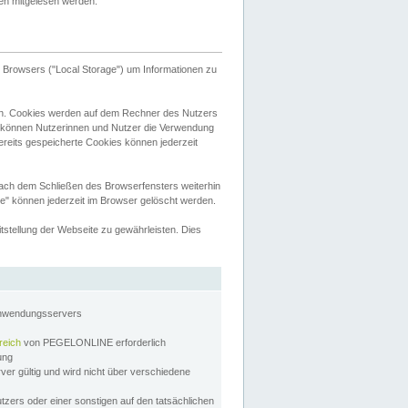
tten mitgelesen werden.
Browsers ("Local Storage") um Informationen zu
n. Cookies werden auf dem Rechner des Nutzers
 können Nutzerinnen und Nutzer die Verwendung
ereits gespeicherte Cookies können jederzeit
nach dem Schließen des Browserfensters weiterhin
e" können jederzeit im Browser gelöscht werden.
stellung der Webseite zu gewährleisten. Dies
Anwendungsservers
reich
von PEGELONLINE erforderlich
zung
rver gültig und wird nicht über verschiedene
utzers oder einer sonstigen auf den tatsächlichen