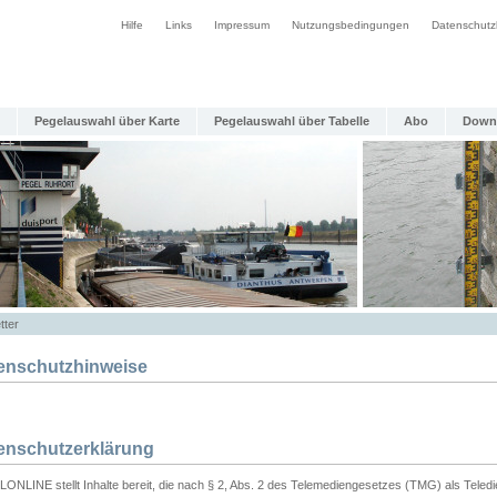
Hilfe
Links
Impressum
Nutzungsbedingungen
Datenschutz
Pegelauswahl über Karte
Pegelauswahl über Tabelle
Abo
Down
tter
enschutzhinweise
enschutzerklärung
ONLINE stellt Inhalte bereit, die nach § 2, Abs. 2 des Telemediengesetzes (TMG) als Teled