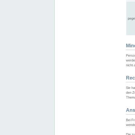
pege
Min
Perso
werde
nicht 
Rec
Sie h
den Z
Thema
Ans
Bei F
wende
Die zu