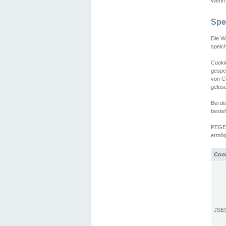
Wenn d
Spe
Die W
speic
Cooki
gespe
von C
gelös
Bei d
beste
PEGEL
ermögl
Coo
JSE