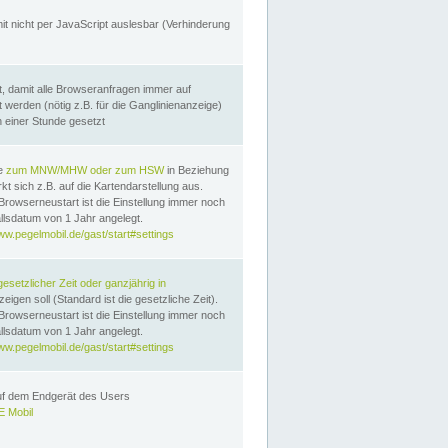
it nicht per JavaScript auslesbar (Verhinderung
, damit alle Browseranfragen immer auf
erden (nötig z.B. für die Ganglinienanzeige)
n einer Stunde gesetzt
te
zum MNW/MHW oder zum HSW
in Beziehung
t sich z.B. auf die Kartendarstellung aus.
Browserneustart ist die Einstellung immer noch
llsdatum von 1 Jahr angelegt.
ww.pegelmobil.de/gast/start#settings
gesetzlicher Zeit oder ganzjährig in
eigen soll (Standard ist die gesetzliche Zeit).
Browserneustart ist die Einstellung immer noch
llsdatum von 1 Jahr angelegt.
ww.pegelmobil.de/gast/start#settings
auf dem Endgerät des Users
 Mobil