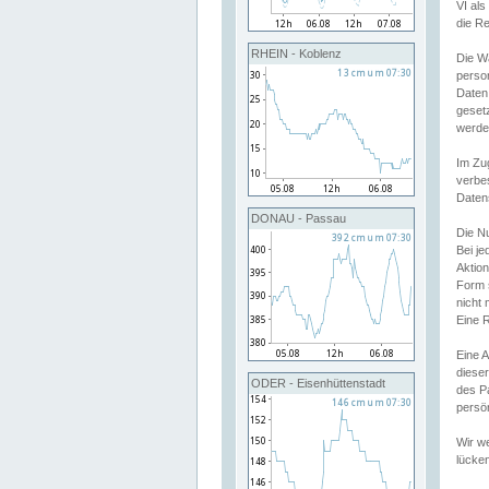
VI al
die R
RHEIN - Koblenz
Die W
perso
Daten
geset
werde
Im Zu
verbe
Daten
DONAU - Passau
Die N
Bei j
Aktion
Form 
nicht 
Eine R
Eine 
dieser
ODER - Eisenhüttenstadt
des P
persön
Wir we
lücken