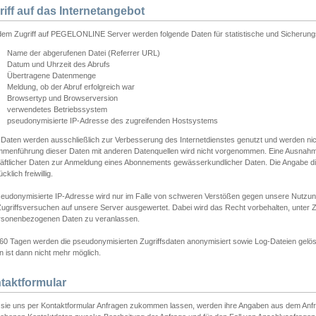
riff auf das Internetangebot
edem Zugriff auf PEGELONLINE Server werden folgende Daten für statistische und Sicherun
Name der abgerufenen Datei (Referrer URL)
Datum und Uhrzeit des Abrufs
Übertragene Datenmenge
Meldung, ob der Abruf erfolgreich war
Browsertyp und Browserversion
verwendetes Betriebssystem
pseudonymisierte IP-Adresse des zugreifenden Hostsystems
 Daten werden ausschließlich zur Verbesserung des Internetdienstes genutzt und werden ni
menführung dieser Daten mit anderen Datenquellen wird nicht vorgenommen. Eine Ausnahme 
äftlicher Daten zur Anmeldung eines Abonnements gewässerkundlicher Daten. Die Angabe die
cklich freiwillig.
seudonymisierte IP-Adresse wird nur im Falle von schweren Verstößen gegen unsere Nutzun
Zugriffsversuchen auf unsere Server ausgewertet. Dabei wird das Recht vorbehalten, unter Z
rsonenbezogenen Daten zu veranlassen.
60 Tagen werden die pseudonymisierten Zugriffsdaten anonymisiert sowie Log-Dateien gelösc
 ist dann nicht mehr möglich.
taktformular
sie uns per Kontaktformular Anfragen zukommen lassen, werden ihre Angaben aus dem Anfrag