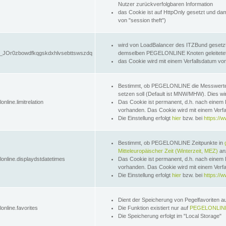
Nutzer zurückverfolgbaren Information
das Cookie ist auf HttpOnly gesetzt und dam
von "session theft")
wird von LoadBalancer des ITZBund gesetzt
JOr0zbowdfkqgskdxhlvsebttswszdq
demselben PEGELONLINE Knoten geleitetet w
das Cookie wird mit einem Verfallsdatum vo
Bestimmt, ob PEGELONLINE die Messwer
setzen soll (Default ist MNW/MHW). Dies wirk
online.limitrelation
Das Cookie ist permanent, d.h. nach einem 
vorhanden. Das Cookie wird mit einem Verfa
Die Einstellung erfolgt
hier
bzw. bei
https://w
Bestimmt, ob PEGELONLINE Zeitpunkte in
Mitteleuropäischer Zeit (Winterzeit, MEZ)
anz
lonline.displaydstdatetimes
Das Cookie ist permanent, d.h. nach einem 
vorhanden. Das Cookie wird mit einem Verfa
Die Einstellung erfolgt
hier
bzw. bei
https://w
Dient der Speicherung von Pegelfavoriten 
online.favorites
Die Funktion existiert nur auf
PEGELONLINE
Die Speicherung erfolgt im "Local Storage"