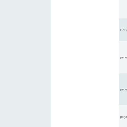
NSC_
pegel
pege
pegel