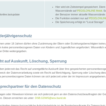
Hier wird ein Zeitstempel gespeichert. Dient
Wasserstände auf
PEGELONLINE Mobil
. S
lonline.lastupdate
der Benutzer immer aktuelle Wasserstände
Die Funktion existiert nur auf
PEGELONLINE
Die Speicherung erfolgt im "Local Storage"
derjährigenschutz
nen unter 18 Jahren dürfen ohne Zustimmung der Eltern oder Erziehungsberechtigten keine
n keine personenbezogenen Daten von Kindern und Jugendlichen angefordert. Wissentlich 
an Dritte weitergegeben.
ht auf Auskunft, Löschung, Sperrung
aben jederzeit das Recht auf unentgeltliche Auskunft über ihre gespeicherten personenbez
weck der Datenverarbeitung sowie ein Recht auf Berichtigung, Sperrung oder Löschung dies
 personenbezogene Daten können sie sich jederzeit unter der im Impressum angegebenen
prechpartner für den Datenschutz
ragen oder Hinweisen können sie sich jederzeit gern an den Datenschutzbeauftragten der Ge
n. Diesen erreichen sie unter:
DSB.GDWS@wsv.bund.de
ständige datenschutzrechtliche Aufsichtsbehörde ist die Bundesbeauftragte für Datenschutz u