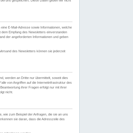
ei uns gespeichert. Diese Daten geben wir nicht
 eine E-Mail-Adresse sowie Informationen, welche
it dem Empfang des Newsletters einverstanden
sand der angeforderten Informationen und geben
 Versand des Newsletters können sie jederzeit
, werden an Dritte nur übermittelt, soweit dies
lle von Angriffen auf die Internetinfrastruktur des
Beantwortung ihrer Fragen erfolgt nur mit ihrer
gt nicht.
, wie zum Beispiel der Anfragen, die sie an uns
erkennen sie daran, dass die Adresszeile des