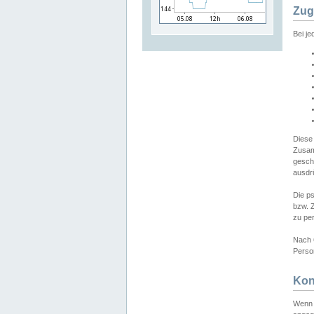
Zug
Bei j
Diese
Zusam
gesch
ausdrü
Die p
bzw. 
zu pe
Nach 
Person
Kon
Wenn 