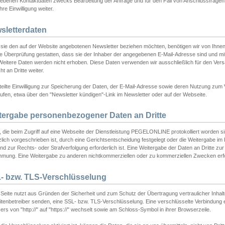
ebenen Kontaktdaten zwecks Bearbeitung der Anfrage und für den Fall von Anschlussfragen b
hre Einwilligung weiter.
sletterdaten
sie den auf der Website angebotenen Newsletter beziehen möchten, benötigen wir von Ihnen
ie Überprüfung gestatten, dass sie der Inhaber der angegebenen E-Mail-Adresse sind und m
 Weitere Daten werden nicht erhoben. Diese Daten verwenden wir ausschließlich für den Ver
cht an Dritte weiter.
teilte Einwilligung zur Speicherung der Daten, der E-Mail-Adresse sowie deren Nutzung zum
ufen, etwa über den "Newsletter kündigen"-Link im Newsletter oder auf der Webseite.
tergabe personenbezogener Daten an Dritte
 die beim Zugriff auf eine Webseite der Dienstleistung PEGELONLINE protokolliert worden sind
lich vorgeschrieben ist, durch eine Gerichtsentscheidung festgelegt oder die Weitergabe im Fa
d zur Rechts- oder Strafverfolgung erforderlich ist. Eine Weitergabe der Daten an Dritte zur 
mmung. Eine Weitergabe zu anderen nichtkommerziellen oder zu kommerziellen Zwecken erfol
- bzw. TLS-Verschlüsselung
Seite nutzt aus Gründen der Sicherheit und zum Schutz der Übertragung vertraulicher Inhalte
eitenbetreiber senden, eine SSL- bzw. TLS-Verschlüsselung. Eine verschlüsselte Verbindung 
rs von "http://" auf "https://" wechselt sowie am Schloss-Symbol in ihrer Browserzeile.