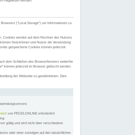
tten mitgelesen werden.
Browsers ("Local Storage") um Informationen zu
n. Cookies werden auf dem Rechner des Nutzers
 können Nutzerinnen und Nutzer die Verwendung
ereits gespeicherte Cookies können jederzeit
nach dem Schließen des Browserfensters weiterhin
e" können jederzeit im Browser gelöscht werden.
stellung der Webseite zu gewährleisten. Dies
Anwendungsservers
reich
von PEGELONLINE erforderlich
zung
rver gültig und wird nicht über verschiedene
utzers oder einer sonstigen auf den tatsächlichen