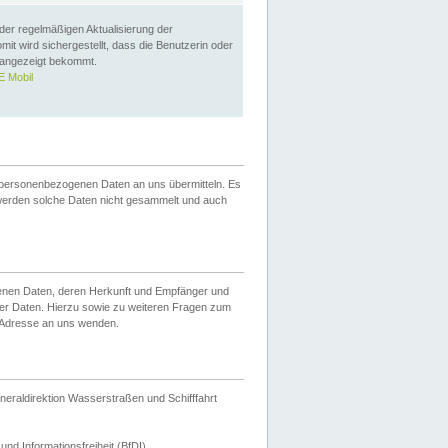
 der regelmäßigen Aktualisierung der
omit wird sichergestellt, dass die Benutzerin oder
 angezeigt bekommt.
 Mobil
 personenbezogenen Daten an uns übermitteln. Es
werden solche Daten nicht gesammelt und auch
ogenen Daten, deren Herkunft und Empfänger und
er Daten. Hierzu sowie zu weiteren Fragen zum
 Adresse an uns wenden.
neraldirektion Wasserstraßen und Schifffahrt
nd Informationsfreiheit (BfDI).