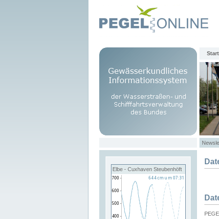
Start
Newsle
Dat
Elbe - Cuxhaven Steubenhöft
Dat
PEGEL