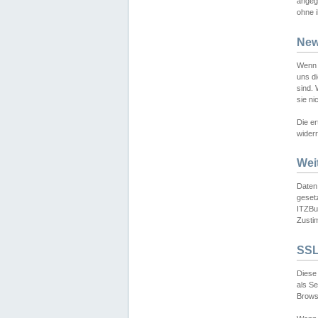
angeg
ohne i
New
Wenn 
uns d
sind.
sie ni
Die er
widerr
Wei
Daten,
gesetz
ITZBun
Zusti
SSL
Diese 
als S
Browse