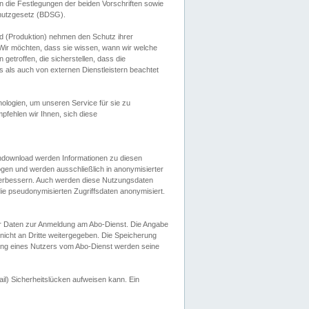
 die Festlegungen der beiden Vorschriften sowie
hutzgesetz (BDSG).
 (Produktion) nehmen den Schutz ihrer
ir möchten, dass sie wissen, wann wir welche
etroffen, die sicherstellen, dass die
 als auch von externen Dienstleistern beachtet
ologien, um unseren Service für sie zu
fehlen wir Ihnen, sich diese
endownload werden Informationen zu diesen
ogen und werden ausschließlich in anonymisierter
verbessern. Auch werden diese Nutzungsdaten
ie pseudonymisierten Zugriffsdaten anonymisiert.
her Daten zur Anmeldung am Abo-Dienst. Die Angabe
 nicht an Dritte weitergegeben. Die Speicherung
dung eines Nutzers vom Abo-Dienst werden seine
il) Sicherheitslücken aufweisen kann. Ein