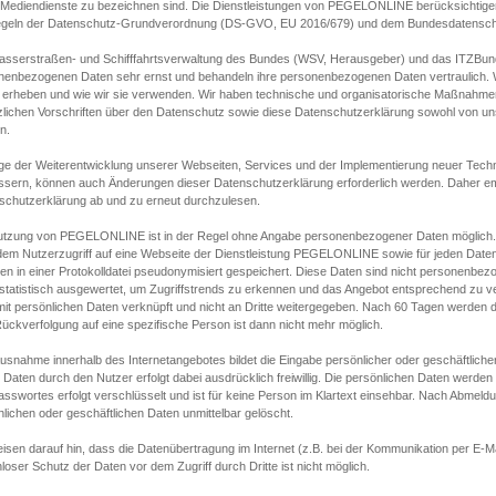
s Mediendienste zu bezeichnen sind. Die Dienstleistungen von PEGELONLINE berücksichtigen
egeln der Datenschutz-Grundverordnung (DS-GVO, EU 2016/679) und dem Bundesdatensc
asserstraßen- und Schifffahrtsverwaltung des Bundes (WSV, Herausgeber) und das ITZBund
nenbezogenen Daten sehr ernst und behandeln ihre personenbezogenen Daten vertraulich. W
 erheben und wie wir sie verwenden. Wir haben technische und organisatorische Maßnahmen g
zlichen Vorschriften über den Datenschutz sowie diese Datenschutzerklärung sowohl von uns
n.
ge der Weiterentwicklung unserer Webseiten, Services und der Implementierung neuer Techn
ssern, können auch Änderungen dieser Datenschutzerklärung erforderlich werden. Daher emp
schutzerklärung ab und zu erneut durchzulesen.
utzung von PEGELONLINE ist in der Regel ohne Angabe personenbezogener Daten möglich.
edem Nutzerzugriff auf eine Webseite der Dienstleistung PEGELONLINE sowie für jeden Dat
en in einer Protokolldatei pseudonymisiert gespeichert. Diese Daten sind nicht personenbez
statistisch ausgewertet, um Zugriffstrends zu erkennen und das Angebot entsprechend zu 
mit persönlichen Daten verknüpft und nicht an Dritte weitergegeben. Nach 60 Tagen werden d
ückverfolgung auf eine spezifische Person ist dann nicht mehr möglich.
Ausnahme innerhalb des Internetangebotes bildet die Eingabe persönlicher oder geschäftlic
 Daten durch den Nutzer erfolgt dabei ausdrücklich freiwillig. Die persönlichen Daten werden
asswortes erfolgt verschlüsselt und ist für keine Person im Klartext einsehbar. Nach Abmel
lichen oder geschäftlichen Daten unmittelbar gelöscht.
isen darauf hin, dass die Datenübertragung im Internet (z.B. bei der Kommunikation per E-Ma
loser Schutz der Daten vor dem Zugriff durch Dritte ist nicht möglich.