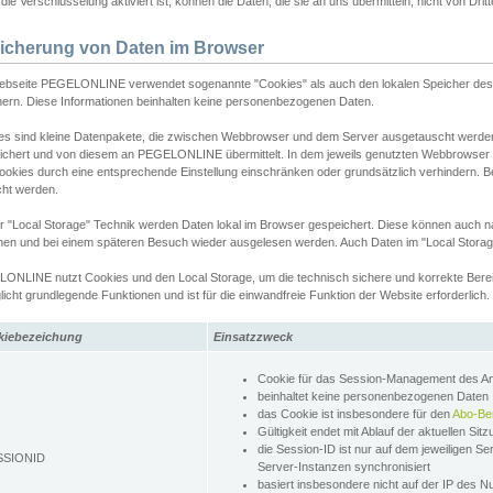
ie Verschlüsselung aktiviert ist, können die Daten, die sie an uns übermitteln, nicht von Dri
icherung von Daten im Browser
ebseite PEGELONLINE verwendet sogenannte "Cookies" als auch den lokalen Speicher des 
hern. Diese Informationen beinhalten keine personenbezogenen Daten.
es sind kleine Datenpakete, die zwischen Webbrowser und dem Server ausgetauscht werde
ichert und von diesem an PEGELONLINE übermittelt. In dem jeweils genutzten Webbrowser
ookies durch eine entsprechende Einstellung einschränken oder grundsätzlich verhindern. B
cht werden.
er "Local Storage" Technik werden Daten lokal im Browser gespeichert. Diese können auch 
hen und bei einem späteren Besuch wieder ausgelesen werden. Auch Daten im "Local Storag
ONLINE nutzt Cookies und den Local Storage, um die technisch sichere und korrekte Bereit
icht grundlegende Funktionen und ist für die einwandfreie Funktion der Website erforderlich.
kiebezeichung
Einsatzzweck
Cookie für das Session-Management des 
beinhaltet keine personenbezogenen Daten
das Cookie ist insbesondere für den
Abo-Be
Gültigkeit endet mit Ablauf der aktuellen Sit
die Session-ID ist nur auf dem jeweiligen Se
SSIONID
Server-Instanzen synchronisiert
basiert insbesondere nicht auf der IP des N