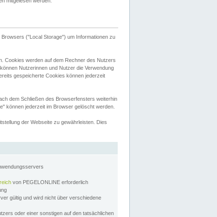
tten mitgelesen werden.
Browsers ("Local Storage") um Informationen zu
n. Cookies werden auf dem Rechner des Nutzers
 können Nutzerinnen und Nutzer die Verwendung
ereits gespeicherte Cookies können jederzeit
nach dem Schließen des Browserfensters weiterhin
e" können jederzeit im Browser gelöscht werden.
stellung der Webseite zu gewährleisten. Dies
Anwendungsservers
reich
von PEGELONLINE erforderlich
zung
rver gültig und wird nicht über verschiedene
utzers oder einer sonstigen auf den tatsächlichen