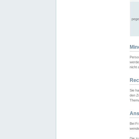
pege
Min
Perso
werde
nicht 
Rec
Sie h
den Z
Thema
Ans
Bei F
wende
Die zu