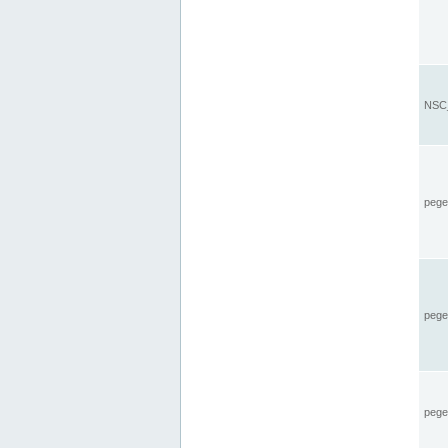
NSC_
pegel
pege
pegel