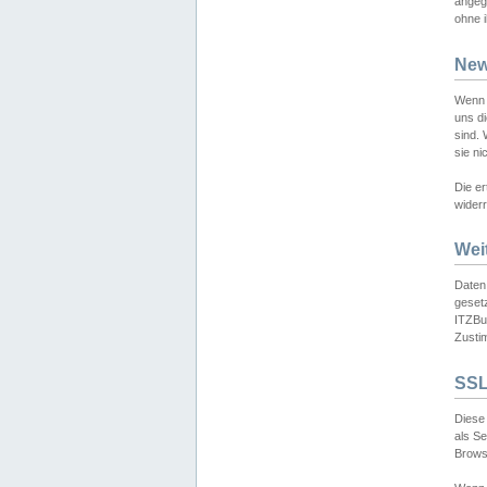
angeg
ohne i
New
Wenn 
uns d
sind.
sie ni
Die er
widerr
Wei
Daten,
gesetz
ITZBun
Zusti
SSL
Diese 
als S
Browse