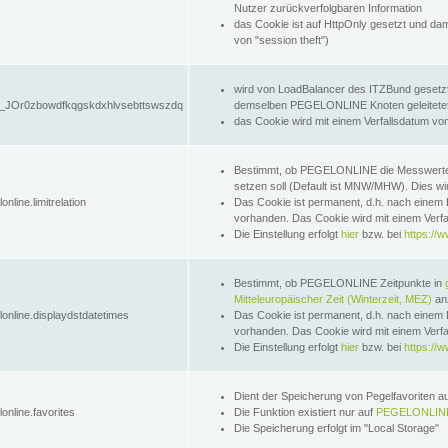
Nutzer zurückverfolgbaren Information
das Cookie ist auf HttpOnly gesetzt und dam
von "session theft")
wird von LoadBalancer des ITZBund gesetzt
JOr0zbowdfkqgskdxhlvsebttswszdq
demselben PEGELONLINE Knoten geleitetet w
das Cookie wird mit einem Verfallsdatum vo
Bestimmt, ob PEGELONLINE die Messwer
setzen soll (Default ist MNW/MHW). Dies wirk
online.limitrelation
Das Cookie ist permanent, d.h. nach einem 
vorhanden. Das Cookie wird mit einem Verfa
Die Einstellung erfolgt
hier
bzw. bei
https://w
Bestimmt, ob PEGELONLINE Zeitpunkte in
Mitteleuropäischer Zeit (Winterzeit, MEZ)
anz
lonline.displaydstdatetimes
Das Cookie ist permanent, d.h. nach einem 
vorhanden. Das Cookie wird mit einem Verfa
Die Einstellung erfolgt
hier
bzw. bei
https://w
Dient der Speicherung von Pegelfavoriten 
online.favorites
Die Funktion existiert nur auf
PEGELONLINE
Die Speicherung erfolgt im "Local Storage"