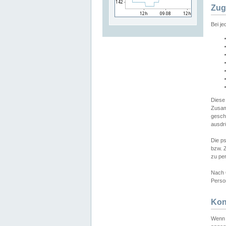
Zug
Bei j
Diese
Zusam
gesch
ausdrü
Die p
bzw. 
zu pe
Nach 
Person
Kon
Wenn 