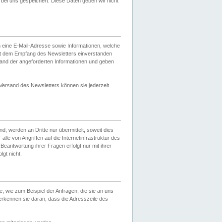
ei uns gespeichert. Diese Daten geben wir nicht
 eine E-Mail-Adresse sowie Informationen, welche
it dem Empfang des Newsletters einverstanden
sand der angeforderten Informationen und geben
 Versand des Newsletters können sie jederzeit
, werden an Dritte nur übermittelt, soweit dies
lle von Angriffen auf die Internetinfrastruktur des
Beantwortung ihrer Fragen erfolgt nur mit ihrer
gt nicht.
, wie zum Beispiel der Anfragen, die sie an uns
erkennen sie daran, dass die Adresszeile des