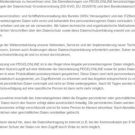
s Mediendienste zu bezeichnen sind. Die Dienstleistungen von PEGELONLINE berücksichtigen
egeln der Datenschutz-Grundverordnung (DS-GVO, EU 2016/679) und dem Bundesdatensc
asserstraßen- und Schifffahrtsverwaltung des Bundes (WSV, Herausgeber) und das ITZBund
nenbezogenen Daten sehr ernst und behandeln ihre personenbezogenen Daten vertraulich. W
 erheben und wie wir sie verwenden. Wir haben technische und organisatorische Maßnahmen g
zlichen Vorschriften über den Datenschutz sowie diese Datenschutzerklärung sowohl von uns
n.
ge der Weiterentwicklung unserer Webseiten, Services und der Implementierung neuer Techn
ssern, können auch Änderungen dieser Datenschutzerklärung erforderlich werden. Daher emp
schutzerklärung ab und zu erneut durchzulesen.
utzung von PEGELONLINE ist in der Regel ohne Angabe personenbezogener Daten möglich.
edem Nutzerzugriff auf eine Webseite der Dienstleistung PEGELONLINE sowie für jeden Dat
en in einer Protokolldatei pseudonymisiert gespeichert. Diese Daten sind nicht personenbez
statistisch ausgewertet, um Zugriffstrends zu erkennen und das Angebot entsprechend zu 
mit persönlichen Daten verknüpft und nicht an Dritte weitergegeben. Nach 60 Tagen werden d
ückverfolgung auf eine spezifische Person ist dann nicht mehr möglich.
Ausnahme innerhalb des Internetangebotes bildet die Eingabe persönlicher oder geschäftlic
 Daten durch den Nutzer erfolgt dabei ausdrücklich freiwillig. Die persönlichen Daten werden
asswortes erfolgt verschlüsselt und ist für keine Person im Klartext einsehbar. Nach Abmel
lichen oder geschäftlichen Daten unmittelbar gelöscht.
isen darauf hin, dass die Datenübertragung im Internet (z.B. bei der Kommunikation per E-Ma
loser Schutz der Daten vor dem Zugriff durch Dritte ist nicht möglich.