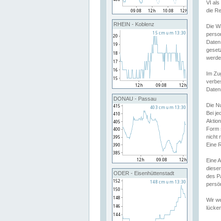
VI al
die R
RHEIN - Koblenz
Die W
perso
Daten
geset
werde
Im Zu
verbe
Daten
DONAU - Passau
Die N
Bei j
Aktion
Form 
nicht 
Eine R
Eine 
dieser
ODER - Eisenhüttenstadt
des P
persön
Wir we
lücken