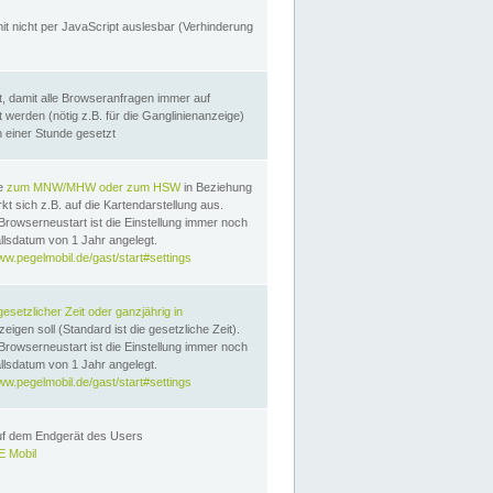
it nicht per JavaScript auslesbar (Verhinderung
, damit alle Browseranfragen immer auf
erden (nötig z.B. für die Ganglinienanzeige)
n einer Stunde gesetzt
te
zum MNW/MHW oder zum HSW
in Beziehung
t sich z.B. auf die Kartendarstellung aus.
Browserneustart ist die Einstellung immer noch
llsdatum von 1 Jahr angelegt.
ww.pegelmobil.de/gast/start#settings
gesetzlicher Zeit oder ganzjährig in
eigen soll (Standard ist die gesetzliche Zeit).
Browserneustart ist die Einstellung immer noch
llsdatum von 1 Jahr angelegt.
ww.pegelmobil.de/gast/start#settings
auf dem Endgerät des Users
 Mobil