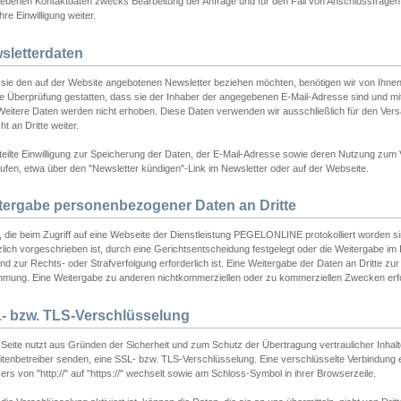
ebenen Kontaktdaten zwecks Bearbeitung der Anfrage und für den Fall von Anschlussfragen b
hre Einwilligung weiter.
sletterdaten
sie den auf der Website angebotenen Newsletter beziehen möchten, benötigen wir von Ihnen
ie Überprüfung gestatten, dass sie der Inhaber der angegebenen E-Mail-Adresse sind und m
 Weitere Daten werden nicht erhoben. Diese Daten verwenden wir ausschließlich für den Ver
cht an Dritte weiter.
teilte Einwilligung zur Speicherung der Daten, der E-Mail-Adresse sowie deren Nutzung zum
ufen, etwa über den "Newsletter kündigen"-Link im Newsletter oder auf der Webseite.
tergabe personenbezogener Daten an Dritte
 die beim Zugriff auf eine Webseite der Dienstleistung PEGELONLINE protokolliert worden sind
lich vorgeschrieben ist, durch eine Gerichtsentscheidung festgelegt oder die Weitergabe im Fa
d zur Rechts- oder Strafverfolgung erforderlich ist. Eine Weitergabe der Daten an Dritte zur 
mmung. Eine Weitergabe zu anderen nichtkommerziellen oder zu kommerziellen Zwecken erfol
- bzw. TLS-Verschlüsselung
Seite nutzt aus Gründen der Sicherheit und zum Schutz der Übertragung vertraulicher Inhalte
eitenbetreiber senden, eine SSL- bzw. TLS-Verschlüsselung. Eine verschlüsselte Verbindung 
rs von "http://" auf "https://" wechselt sowie am Schloss-Symbol in ihrer Browserzeile.