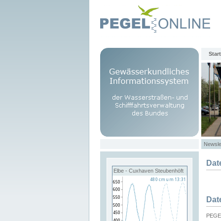
Start
Newsle
Dat
Elbe - Cuxhaven Steubenhöft
Dat
PEGEL