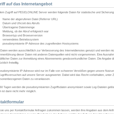
riff auf das Internetangebot
edem Zugriff auf PEGELONLINE Server werden folgende Daten für statistische und Sicherun
Name der abgerufenen Datei (Referrer URL)
Datum und Uhrzeit des Abrufs
Übertragene Datenmenge
Meldung, ob der Abruf erfolgreich war
Browsertyp und Browserversion
verwendetes Betriebssystem
pseudonymisierte IP-Adresse des zugreifenden Hostsystems
 Daten werden ausschließlich zur Verbesserung des Internetdienstes genutzt und werden ni
menführung dieser Daten mit anderen Datenquellen wird nicht vorgenommen. Eine Ausnahme 
äftlicher Daten zur Anmeldung eines Abonnements gewässerkundlicher Daten. Die Angabe die
cklich freiwillig.
seudonymisierte IP-Adresse wird nur im Falle von schweren Verstößen gegen unsere Nutzun
Zugriffsversuchen auf unsere Server ausgewertet. Dabei wird das Recht vorbehalten, unter Z
rsonenbezogenen Daten zu veranlassen.
60 Tagen werden die pseudonymisierten Zugriffsdaten anonymisiert sowie Log-Dateien gelösc
 ist dann nicht mehr möglich.
taktformular
sie uns per Kontaktformular Anfragen zukommen lassen, werden ihre Angaben aus dem Anfrag