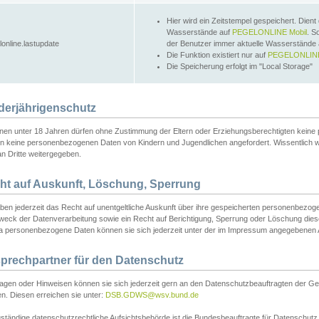
Hier wird ein Zeitstempel gespeichert. Dient
Wasserstände auf
PEGELONLINE Mobil
. S
lonline.lastupdate
der Benutzer immer aktuelle Wasserstände
Die Funktion existiert nur auf
PEGELONLINE
Die Speicherung erfolgt im "Local Storage"
derjährigenschutz
nen unter 18 Jahren dürfen ohne Zustimmung der Eltern oder Erziehungsberechtigten keine
n keine personenbezogenen Daten von Kindern und Jugendlichen angefordert. Wissentlich 
an Dritte weitergegeben.
ht auf Auskunft, Löschung, Sperrung
aben jederzeit das Recht auf unentgeltliche Auskunft über ihre gespeicherten personenbez
weck der Datenverarbeitung sowie ein Recht auf Berichtigung, Sperrung oder Löschung dies
 personenbezogene Daten können sie sich jederzeit unter der im Impressum angegebenen
prechpartner für den Datenschutz
ragen oder Hinweisen können sie sich jederzeit gern an den Datenschutzbeauftragten der Ge
n. Diesen erreichen sie unter:
DSB.GDWS@wsv.bund.de
ständige datenschutzrechtliche Aufsichtsbehörde ist die Bundesbeauftragte für Datenschutz u