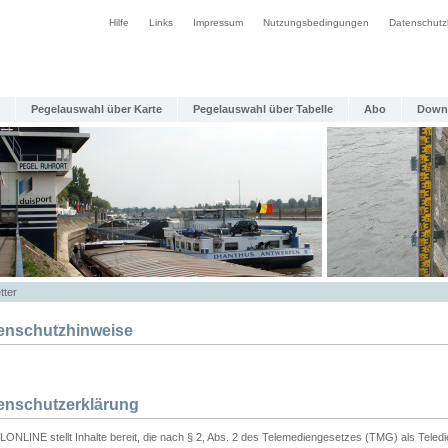
Hilfe
Links
Impressum
Nutzungsbedingungen
Datenschutz
Pegelauswahl über Karte
Pegelauswahl über Tabelle
Abo
Down
tter
enschutzhinweise
enschutzerklärung
ONLINE stellt Inhalte bereit, die nach § 2, Abs. 2 des Telemediengesetzes (TMG) als Teled