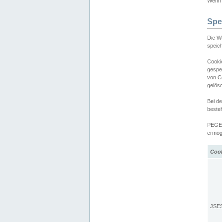
Wenn d
Spe
Die W
speic
Cooki
gespe
von C
gelös
Bei d
beste
PEGEL
ermögl
Coo
JSE