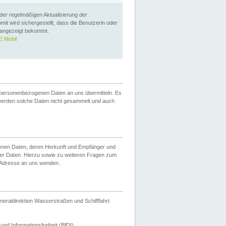
 der regelmäßigen Aktualisierung der
omit wird sichergestellt, dass die Benutzerin oder
 angezeigt bekommt.
 Mobil
 personenbezogenen Daten an uns übermitteln. Es
werden solche Daten nicht gesammelt und auch
ogenen Daten, deren Herkunft und Empfänger und
er Daten. Hierzu sowie zu weiteren Fragen zum
 Adresse an uns wenden.
neraldirektion Wasserstraßen und Schifffahrt
nd Informationsfreiheit (BfDI).