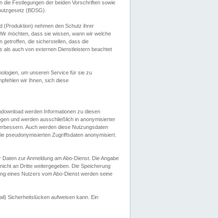
 die Festlegungen der beiden Vorschriften sowie
hutzgesetz (BDSG).
 (Produktion) nehmen den Schutz ihrer
ir möchten, dass sie wissen, wann wir welche
etroffen, die sicherstellen, dass die
 als auch von externen Dienstleistern beachtet
ologien, um unseren Service für sie zu
fehlen wir Ihnen, sich diese
endownload werden Informationen zu diesen
ogen und werden ausschließlich in anonymisierter
verbessern. Auch werden diese Nutzungsdaten
ie pseudonymisierten Zugriffsdaten anonymisiert.
her Daten zur Anmeldung am Abo-Dienst. Die Angabe
 nicht an Dritte weitergegeben. Die Speicherung
dung eines Nutzers vom Abo-Dienst werden seine
il) Sicherheitslücken aufweisen kann. Ein