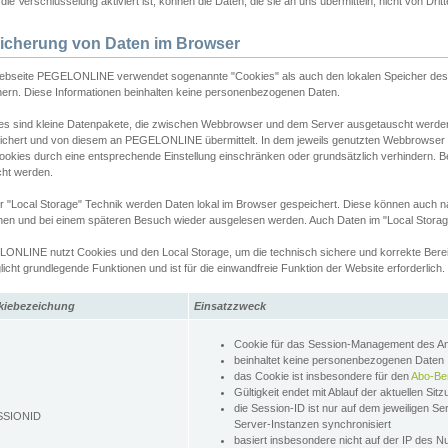
ie Verschlüsselung aktiviert ist, können die Daten, die sie an uns übermitteln, nicht von Dri
icherung von Daten im Browser
ebseite PEGELONLINE verwendet sogenannte "Cookies" als auch den lokalen Speicher des 
hern. Diese Informationen beinhalten keine personenbezogenen Daten.
es sind kleine Datenpakete, die zwischen Webbrowser und dem Server ausgetauscht werde
ichert und von diesem an PEGELONLINE übermittelt. In dem jeweils genutzten Webbrowser
ookies durch eine entsprechende Einstellung einschränken oder grundsätzlich verhindern. B
cht werden.
er "Local Storage" Technik werden Daten lokal im Browser gespeichert. Diese können auch 
hen und bei einem späteren Besuch wieder ausgelesen werden. Auch Daten im "Local Storag
ONLINE nutzt Cookies und den Local Storage, um die technisch sichere und korrekte Bereit
icht grundlegende Funktionen und ist für die einwandfreie Funktion der Website erforderlich.
kiebezeichung
Einsatzzweck
Cookie für das Session-Management des 
beinhaltet keine personenbezogenen Daten
das Cookie ist insbesondere für den
Abo-Be
Gültigkeit endet mit Ablauf der aktuellen Sit
die Session-ID ist nur auf dem jeweiligen Se
SSIONID
Server-Instanzen synchronisiert
basiert insbesondere nicht auf der IP des N