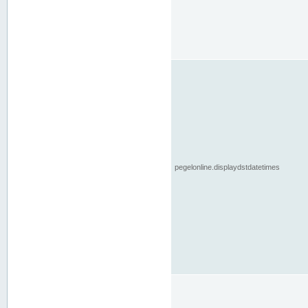
pegelonline.displaydstdatetimes