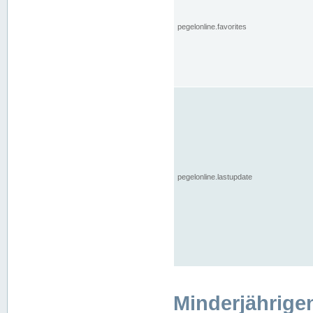
pegelonline.favorites
pegelonline.lastupdate
Minderjährige