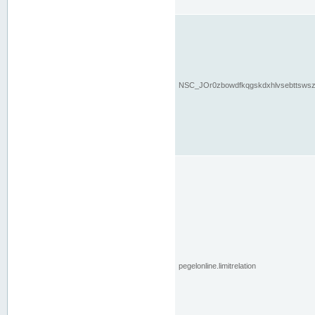
NSC_JOr0zbowdfkqgskdxhlvsebttsws
pegelonline.limitrelation