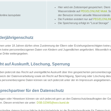
Hier wird ein Zeitstempel gespeichert. Dient
Wasserstände auf
PEGELONLINE Mobil
. S
lonline.lastupdate
der Benutzer immer aktuelle Wasserstände
Die Funktion existiert nur auf
PEGELONLINE
Die Speicherung erfolgt im "Local Storage"
derjährigenschutz
nen unter 18 Jahren dürfen ohne Zustimmung der Eltern oder Erziehungsberechtigten keine
n keine personenbezogenen Daten von Kindern und Jugendlichen angefordert. Wissentlich 
an Dritte weitergegeben.
ht auf Auskunft, Löschung, Sperrung
aben jederzeit das Recht auf unentgeltliche Auskunft über ihre gespeicherten personenbez
weck der Datenverarbeitung sowie ein Recht auf Berichtigung, Sperrung oder Löschung dies
 personenbezogene Daten können sie sich jederzeit unter der im Impressum angegebenen
prechpartner für den Datenschutz
ragen oder Hinweisen können sie sich jederzeit gern an den Datenschutzbeauftragten der Ge
n. Diesen erreichen sie unter:
DSB.GDWS@wsv.bund.de
ständige datenschutzrechtliche Aufsichtsbehörde ist die Bundesbeauftragte für Datenschutz u