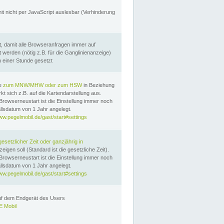
it nicht per JavaScript auslesbar (Verhinderung
, damit alle Browseranfragen immer auf
erden (nötig z.B. für die Ganglinienanzeige)
n einer Stunde gesetzt
te
zum MNW/MHW oder zum HSW
in Beziehung
t sich z.B. auf die Kartendarstellung aus.
Browserneustart ist die Einstellung immer noch
llsdatum von 1 Jahr angelegt.
ww.pegelmobil.de/gast/start#settings
gesetzlicher Zeit oder ganzjährig in
eigen soll (Standard ist die gesetzliche Zeit).
Browserneustart ist die Einstellung immer noch
llsdatum von 1 Jahr angelegt.
ww.pegelmobil.de/gast/start#settings
auf dem Endgerät des Users
 Mobil