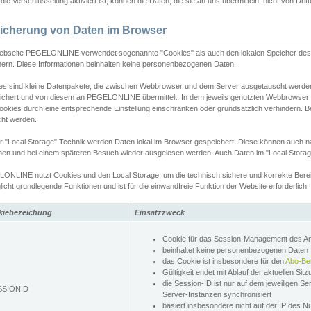
ie Verschlüsselung aktiviert ist, können die Daten, die sie an uns übermitteln, nicht von Dri
icherung von Daten im Browser
ebseite PEGELONLINE verwendet sogenannte "Cookies" als auch den lokalen Speicher des 
hern. Diese Informationen beinhalten keine personenbezogenen Daten.
es sind kleine Datenpakete, die zwischen Webbrowser und dem Server ausgetauscht werde
ichert und von diesem an PEGELONLINE übermittelt. In dem jeweils genutzten Webbrowser
ookies durch eine entsprechende Einstellung einschränken oder grundsätzlich verhindern. B
cht werden.
er "Local Storage" Technik werden Daten lokal im Browser gespeichert. Diese können auch 
hen und bei einem späteren Besuch wieder ausgelesen werden. Auch Daten im "Local Storag
ONLINE nutzt Cookies und den Local Storage, um die technisch sichere und korrekte Bereit
icht grundlegende Funktionen und ist für die einwandfreie Funktion der Website erforderlich.
kiebezeichung
Einsatzzweck
Cookie für das Session-Management des 
beinhaltet keine personenbezogenen Daten
das Cookie ist insbesondere für den
Abo-Be
Gültigkeit endet mit Ablauf der aktuellen Sit
die Session-ID ist nur auf dem jeweiligen Se
SSIONID
Server-Instanzen synchronisiert
basiert insbesondere nicht auf der IP des N