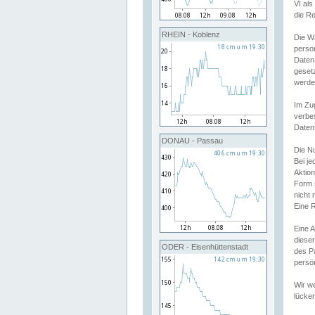
VI al
die R
RHEIN - Koblenz
Die W
perso
Daten
geset
werde
Im Zu
verbe
Daten
DONAU - Passau
Die N
Bei j
Aktion
Form 
nicht 
Eine R
Eine 
dieser
ODER - Eisenhüttenstadt
des P
persön
Wir we
lücken