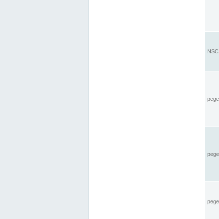
NSC_
pegel
pege
pegel