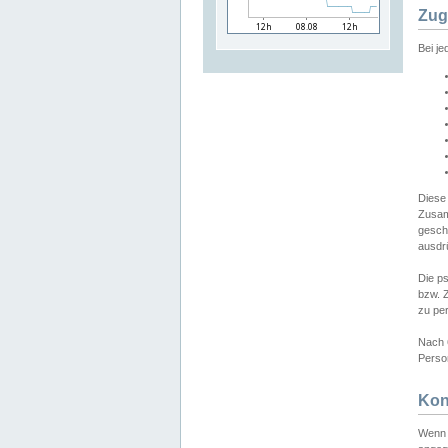
Zug
Bei j
Diese
Zusam
gesch
ausdrü
Die p
bzw. 
zu pe
Nach 
Person
Kon
Wenn 