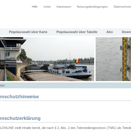
Hilfe
Links
Impressum
Nutzungsbedingungen
Datenschutz
Pegelauswahl über Karte
Pegelauswahl über Tabelle
Abo
Down
tter
enschutzhinweise
enschutzerklärung
ONLINE stellt Inhalte bereit, die nach § 2, Abs. 2 des Telemediengesetzes (TMG) als Teled