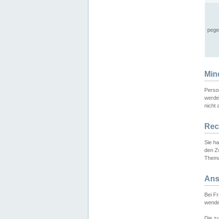
pege
Min
Perso
werde
nicht 
Rec
Sie h
den Z
Thema
Ans
Bei F
wende
Die zu