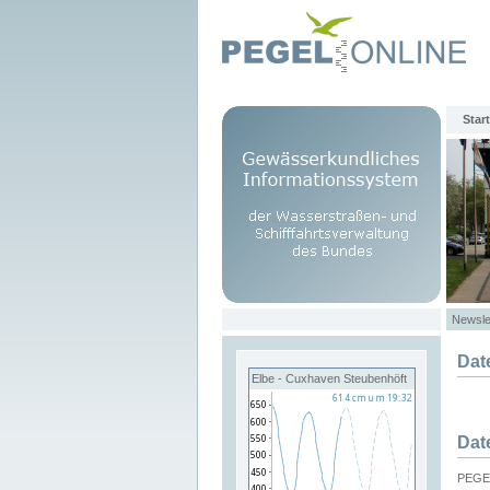
Start
Newsle
Dat
Elbe - Cuxhaven Steubenhöft
Dat
PEGEL