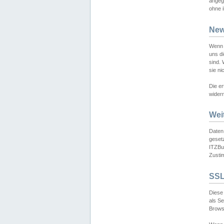
angeg
ohne i
New
Wenn 
uns d
sind.
sie ni
Die er
widerr
Wei
Daten,
gesetz
ITZBun
Zusti
SSL
Diese 
als S
Browse