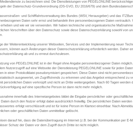
s Mediendienste zu bezeichnen sind. Die Dienstleistungen von PEGELONLINE berücksichtigen
egeln der Datenschutz-Grundverordnung (DS-GVO, EU 2016/679) und dem Bundesdatensc
asserstraßen- und Schifffahrtsverwaltung des Bundes (WSV, Herausgeber) und das ITZBund
nenbezogenen Daten sehr ernst und behandeln ihre personenbezogenen Daten vertraulich. W
 erheben und wie wir sie verwenden. Wir haben technische und organisatorische Maßnahmen g
zlichen Vorschriften über den Datenschutz sowie diese Datenschutzerklärung sowohl von uns
n.
ge der Weiterentwicklung unserer Webseiten, Services und der Implementierung neuer Techn
ssern, können auch Änderungen dieser Datenschutzerklärung erforderlich werden. Daher emp
schutzerklärung ab und zu erneut durchzulesen.
utzung von PEGELONLINE ist in der Regel ohne Angabe personenbezogener Daten möglich.
edem Nutzerzugriff auf eine Webseite der Dienstleistung PEGELONLINE sowie für jeden Dat
en in einer Protokolldatei pseudonymisiert gespeichert. Diese Daten sind nicht personenbez
statistisch ausgewertet, um Zugriffstrends zu erkennen und das Angebot entsprechend zu 
mit persönlichen Daten verknüpft und nicht an Dritte weitergegeben. Nach 60 Tagen werden d
ückverfolgung auf eine spezifische Person ist dann nicht mehr möglich.
Ausnahme innerhalb des Internetangebotes bildet die Eingabe persönlicher oder geschäftlic
 Daten durch den Nutzer erfolgt dabei ausdrücklich freiwillig. Die persönlichen Daten werden
asswortes erfolgt verschlüsselt und ist für keine Person im Klartext einsehbar. Nach Abmel
lichen oder geschäftlichen Daten unmittelbar gelöscht.
isen darauf hin, dass die Datenübertragung im Internet (z.B. bei der Kommunikation per E-Ma
loser Schutz der Daten vor dem Zugriff durch Dritte ist nicht möglich.