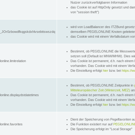
Nutzer zurückverfolgbaren Information
das Cookie ist auf HttpOnly gesetzt und dam
von "session theft")
wird von LoadBalancer des ITZBund gesetzt
JOr0zbowdfkqgskdxhlvsebttswszdq
demselben PEGELONLINE Knoten geleitetet w
das Cookie wird mit einem Verfallsdatum vo
Bestimmt, ob PEGELONLINE die Messwer
setzen soll (Default ist MNW/MHW). Dies wirk
online.limitrelation
Das Cookie ist permanent, d.h. nach einem 
vorhanden. Das Cookie wird mit einem Verfa
Die Einstellung erfolgt
hier
bzw. bei
https://w
Bestimmt, ob PEGELONLINE Zeitpunkte in
Mitteleuropäischer Zeit (Winterzeit, MEZ)
anz
lonline.displaydstdatetimes
Das Cookie ist permanent, d.h. nach einem 
vorhanden. Das Cookie wird mit einem Verfa
Die Einstellung erfolgt
hier
bzw. bei
https://w
Dient der Speicherung von Pegelfavoriten 
online.favorites
Die Funktion existiert nur auf
PEGELONLINE
Die Speicherung erfolgt im "Local Storage"