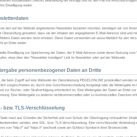
ebenen Kontaktdaten zwecks Bearbeitung der Anfrage und für den Fall von Anschlussfragen b
hre Einwilligung weiter.
sletterdaten
sie den auf der Website angebotenen Newsletter beziehen möchten, benötigen wir von Ihnen
ie Überprüfung gestatten, dass sie der Inhaber der angegebenen E-Mail-Adresse sind und m
 Weitere Daten werden nicht erhoben. Diese Daten verwenden wir ausschließlich für den Ver
cht an Dritte weiter.
teilte Einwilligung zur Speicherung der Daten, der E-Mail-Adresse sowie deren Nutzung zum
ufen, etwa über den "Newsletter kündigen"-Link im Newsletter oder auf der Webseite.
tergabe personenbezogener Daten an Dritte
 die beim Zugriff auf eine Webseite der Dienstleistung PEGELONLINE protokolliert worden sind
lich vorgeschrieben ist, durch eine Gerichtsentscheidung festgelegt oder die Weitergabe im Fa
d zur Rechts- oder Strafverfolgung erforderlich ist. Eine Weitergabe der Daten an Dritte zur 
mmung. Eine Weitergabe zu anderen nichtkommerziellen oder zu kommerziellen Zwecken erfol
- bzw. TLS-Verschlüsselung
Seite nutzt aus Gründen der Sicherheit und zum Schutz der Übertragung vertraulicher Inhalte
eitenbetreiber senden, eine SSL- bzw. TLS-Verschlüsselung. Eine verschlüsselte Verbindung 
rs von "http://" auf "https://" wechselt sowie am Schloss-Symbol in ihrer Browserzeile.