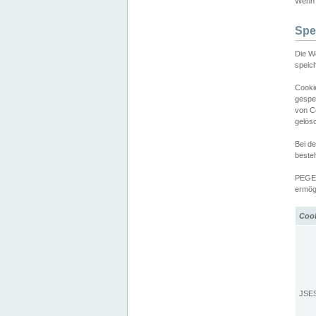
Wenn d
Spe
Die W
speic
Cooki
gespe
von C
gelös
Bei d
beste
PEGEL
ermögl
Coo
JSE