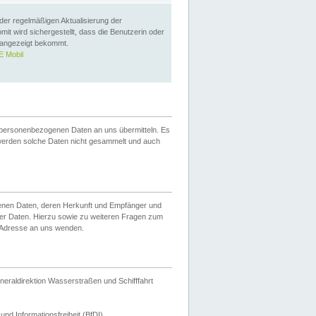
 der regelmäßigen Aktualisierung der
omit wird sichergestellt, dass die Benutzerin oder
 angezeigt bekommt.
 Mobil
 personenbezogenen Daten an uns übermitteln. Es
werden solche Daten nicht gesammelt und auch
ogenen Daten, deren Herkunft und Empfänger und
er Daten. Hierzu sowie zu weiteren Fragen zum
 Adresse an uns wenden.
neraldirektion Wasserstraßen und Schifffahrt
nd Informationsfreiheit (BfDI).