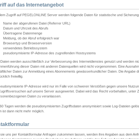
riff auf das Internetangebot
edem Zugriff auf PEGELONLINE Server werden folgende Daten für statistische und Sicherun
Name der abgerufenen Datei (Referrer URL)
Datum und Uhrzeit des Abrufs
Übertragene Datenmenge
Meldung, ob der Abruf erfolgreich war
Browsertyp und Browserversion
verwendetes Betriebssystem
pseudonymisierte IP-Adresse des zugreifenden Hostsystems
 Daten werden ausschließlich zur Verbesserung des Internetdienstes genutzt und werden ni
menführung dieser Daten mit anderen Datenquellen wird nicht vorgenommen. Eine Ausnahme 
äftlicher Daten zur Anmeldung eines Abonnements gewässerkundlicher Daten. Die Angabe die
cklich freiwillig.
seudonymisierte IP-Adresse wird nur im Falle von schweren Verstößen gegen unsere Nutzun
Zugriffsversuchen auf unsere Server ausgewertet. Dabei wird das Recht vorbehalten, unter Z
rsonenbezogenen Daten zu veranlassen.
60 Tagen werden die pseudonymisierten Zugriffsdaten anonymisiert sowie Log-Dateien gelösc
 ist dann nicht mehr möglich.
taktformular
sie uns per Kontaktformular Anfragen zukommen lassen, werden ihre Angaben aus dem Anfrag