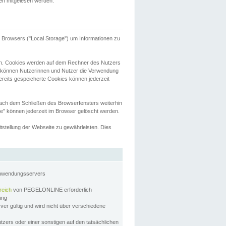
tten mitgelesen werden.
Browsers ("Local Storage") um Informationen zu
n. Cookies werden auf dem Rechner des Nutzers
 können Nutzerinnen und Nutzer die Verwendung
ereits gespeicherte Cookies können jederzeit
nach dem Schließen des Browserfensters weiterhin
e" können jederzeit im Browser gelöscht werden.
stellung der Webseite zu gewährleisten. Dies
Anwendungsservers
reich
von PEGELONLINE erforderlich
zung
rver gültig und wird nicht über verschiedene
utzers oder einer sonstigen auf den tatsächlichen