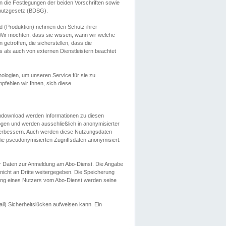
 die Festlegungen der beiden Vorschriften sowie
hutzgesetz (BDSG).
 (Produktion) nehmen den Schutz ihrer
ir möchten, dass sie wissen, wann wir welche
etroffen, die sicherstellen, dass die
 als auch von externen Dienstleistern beachtet
ologien, um unseren Service für sie zu
fehlen wir Ihnen, sich diese
endownload werden Informationen zu diesen
ogen und werden ausschließlich in anonymisierter
verbessern. Auch werden diese Nutzungsdaten
ie pseudonymisierten Zugriffsdaten anonymisiert.
her Daten zur Anmeldung am Abo-Dienst. Die Angabe
 nicht an Dritte weitergegeben. Die Speicherung
dung eines Nutzers vom Abo-Dienst werden seine
il) Sicherheitslücken aufweisen kann. Ein