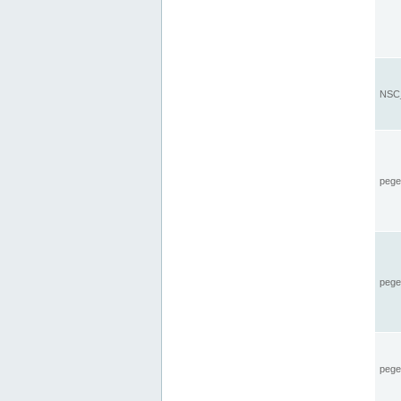
NSC_
pegel
pege
pegel