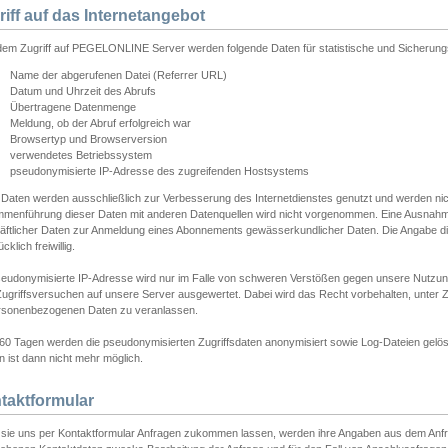
riff auf das Internetangebot
edem Zugriff auf PEGELONLINE Server werden folgende Daten für statistische und Sicherun
Name der abgerufenen Datei (Referrer URL)
Datum und Uhrzeit des Abrufs
Übertragene Datenmenge
Meldung, ob der Abruf erfolgreich war
Browsertyp und Browserversion
verwendetes Betriebssystem
pseudonymisierte IP-Adresse des zugreifenden Hostsystems
 Daten werden ausschließlich zur Verbesserung des Internetdienstes genutzt und werden ni
menführung dieser Daten mit anderen Datenquellen wird nicht vorgenommen. Eine Ausnahme 
äftlicher Daten zur Anmeldung eines Abonnements gewässerkundlicher Daten. Die Angabe die
cklich freiwillig.
seudonymisierte IP-Adresse wird nur im Falle von schweren Verstößen gegen unsere Nutzun
Zugriffsversuchen auf unsere Server ausgewertet. Dabei wird das Recht vorbehalten, unter Z
rsonenbezogenen Daten zu veranlassen.
60 Tagen werden die pseudonymisierten Zugriffsdaten anonymisiert sowie Log-Dateien gelösc
 ist dann nicht mehr möglich.
taktformular
sie uns per Kontaktformular Anfragen zukommen lassen, werden ihre Angaben aus dem Anfrag