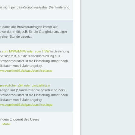
it nicht per JavaScript auslesbar (Verhinderung
, damit alle Browseranfragen immer auf
erden (nötig z.B. für die Ganglinienanzeige)
n einer Stunde gesetzt
te
zum MNW/MHW oder zum HSW
in Beziehung
t sich z.B. auf die Kartendarstellung aus.
Browserneustart ist die Einstellung immer noch
llsdatum von 1 Jahr angelegt.
ww.pegelmobil.de/gast/start#settings
gesetzlicher Zeit oder ganzjährig in
eigen soll (Standard ist die gesetzliche Zeit).
Browserneustart ist die Einstellung immer noch
llsdatum von 1 Jahr angelegt.
ww.pegelmobil.de/gast/start#settings
auf dem Endgerät des Users
 Mobil