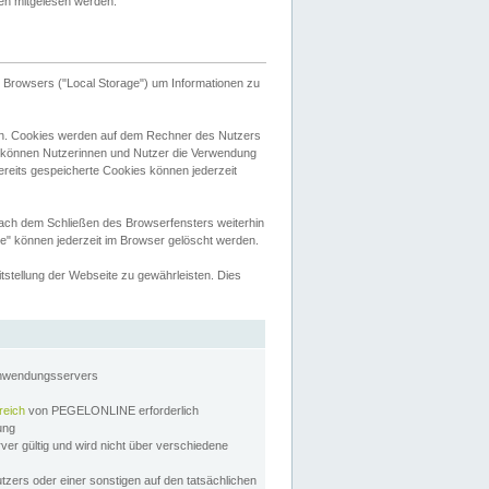
tten mitgelesen werden.
Browsers ("Local Storage") um Informationen zu
n. Cookies werden auf dem Rechner des Nutzers
 können Nutzerinnen und Nutzer die Verwendung
ereits gespeicherte Cookies können jederzeit
nach dem Schließen des Browserfensters weiterhin
e" können jederzeit im Browser gelöscht werden.
stellung der Webseite zu gewährleisten. Dies
Anwendungsservers
reich
von PEGELONLINE erforderlich
zung
rver gültig und wird nicht über verschiedene
utzers oder einer sonstigen auf den tatsächlichen