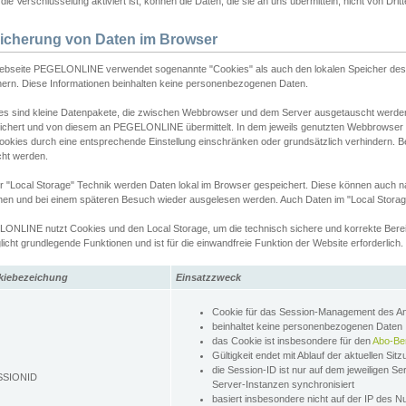
ie Verschlüsselung aktiviert ist, können die Daten, die sie an uns übermitteln, nicht von Dri
icherung von Daten im Browser
ebseite PEGELONLINE verwendet sogenannte "Cookies" als auch den lokalen Speicher des 
hern. Diese Informationen beinhalten keine personenbezogenen Daten.
es sind kleine Datenpakete, die zwischen Webbrowser und dem Server ausgetauscht werde
ichert und von diesem an PEGELONLINE übermittelt. In dem jeweils genutzten Webbrowser
ookies durch eine entsprechende Einstellung einschränken oder grundsätzlich verhindern. B
cht werden.
er "Local Storage" Technik werden Daten lokal im Browser gespeichert. Diese können auch 
hen und bei einem späteren Besuch wieder ausgelesen werden. Auch Daten im "Local Storag
ONLINE nutzt Cookies und den Local Storage, um die technisch sichere und korrekte Bereit
icht grundlegende Funktionen und ist für die einwandfreie Funktion der Website erforderlich.
kiebezeichung
Einsatzzweck
Cookie für das Session-Management des 
beinhaltet keine personenbezogenen Daten
das Cookie ist insbesondere für den
Abo-Be
Gültigkeit endet mit Ablauf der aktuellen Sit
die Session-ID ist nur auf dem jeweiligen Se
SSIONID
Server-Instanzen synchronisiert
basiert insbesondere nicht auf der IP des N