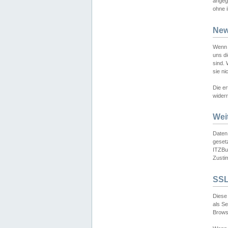
angeg
ohne i
New
Wenn 
uns d
sind.
sie ni
Die er
widerr
Wei
Daten,
gesetz
ITZBun
Zusti
SSL
Diese 
als S
Browse