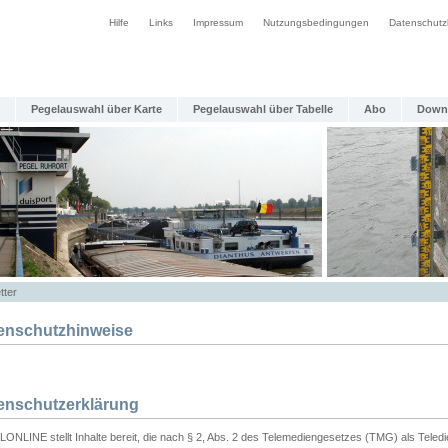
Hilfe
Links
Impressum
Nutzungsbedingungen
Datenschutz
Pegelauswahl über Karte
Pegelauswahl über Tabelle
Abo
Down
tter
enschutzhinweise
enschutzerklärung
ONLINE stellt Inhalte bereit, die nach § 2, Abs. 2 des Telemediengesetzes (TMG) als Teled