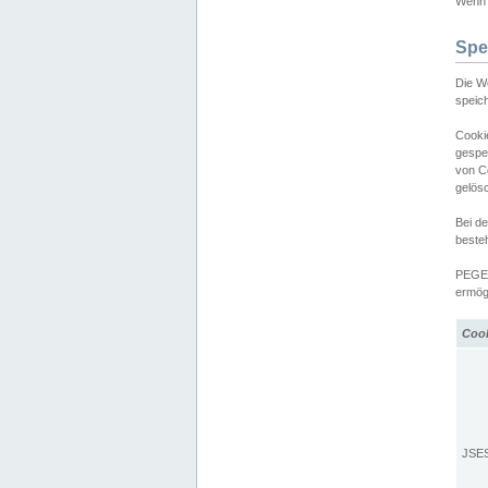
Wenn d
Spe
Die W
speic
Cooki
gespe
von C
gelös
Bei d
beste
PEGEL
ermögl
Coo
JSE