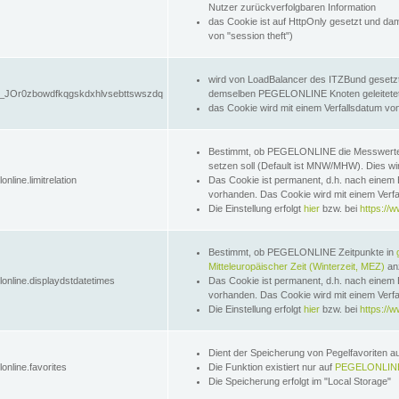
Nutzer zurückverfolgbaren Information
das Cookie ist auf HttpOnly gesetzt und dam
von "session theft")
wird von LoadBalancer des ITZBund gesetzt
JOr0zbowdfkqgskdxhlvsebttswszdq
demselben PEGELONLINE Knoten geleitetet w
das Cookie wird mit einem Verfallsdatum vo
Bestimmt, ob PEGELONLINE die Messwer
setzen soll (Default ist MNW/MHW). Dies wirk
online.limitrelation
Das Cookie ist permanent, d.h. nach einem 
vorhanden. Das Cookie wird mit einem Verfa
Die Einstellung erfolgt
hier
bzw. bei
https://w
Bestimmt, ob PEGELONLINE Zeitpunkte in
Mitteleuropäischer Zeit (Winterzeit, MEZ)
anz
lonline.displaydstdatetimes
Das Cookie ist permanent, d.h. nach einem 
vorhanden. Das Cookie wird mit einem Verfa
Die Einstellung erfolgt
hier
bzw. bei
https://w
Dient der Speicherung von Pegelfavoriten 
online.favorites
Die Funktion existiert nur auf
PEGELONLINE
Die Speicherung erfolgt im "Local Storage"