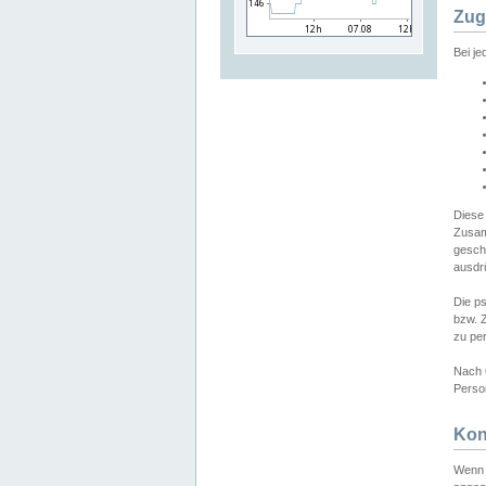
Zug
Bei j
Diese
Zusam
gesch
ausdrü
Die p
bzw. 
zu pe
Nach 
Person
Kon
Wenn 