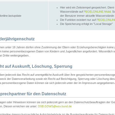
Hier wird ein Zeitstempel gespeichert. Dient
Wasserstände auf
PEGELONLINE Mobil
. S
lonline.lastupdate
der Benutzer immer aktuelle Wasserstände
Die Funktion existiert nur auf
PEGELONLINE
Die Speicherung erfolgt im "Local Storage"
derjährigenschutz
nen unter 18 Jahren dürfen ohne Zustimmung der Eltern oder Erziehungsberechtigten keine
n keine personenbezogenen Daten von Kindern und Jugendlichen angefordert. Wissentlich 
an Dritte weitergegeben.
ht auf Auskunft, Löschung, Sperrung
aben jederzeit das Recht auf unentgeltliche Auskunft über ihre gespeicherten personenbez
weck der Datenverarbeitung sowie ein Recht auf Berichtigung, Sperrung oder Löschung dies
 personenbezogene Daten können sie sich jederzeit unter der im Impressum angegebenen
prechpartner für den Datenschutz
ragen oder Hinweisen können sie sich jederzeit gern an den Datenschutzbeauftragten der Ge
n. Diesen erreichen sie unter:
DSB.GDWS@wsv.bund.de
ständige datenschutzrechtliche Aufsichtsbehörde ist die Bundesbeauftragte für Datenschutz u