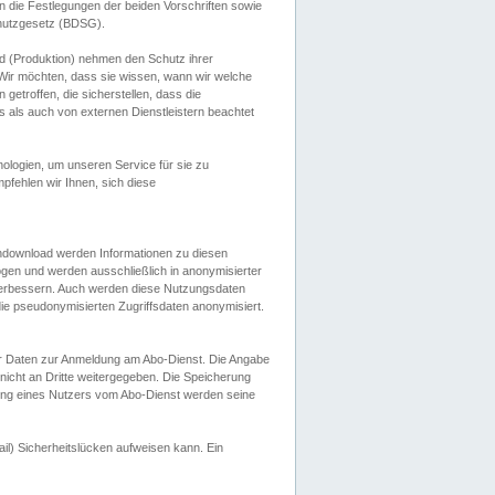
 die Festlegungen der beiden Vorschriften sowie
hutzgesetz (BDSG).
 (Produktion) nehmen den Schutz ihrer
ir möchten, dass sie wissen, wann wir welche
etroffen, die sicherstellen, dass die
 als auch von externen Dienstleistern beachtet
ologien, um unseren Service für sie zu
fehlen wir Ihnen, sich diese
endownload werden Informationen zu diesen
ogen und werden ausschließlich in anonymisierter
verbessern. Auch werden diese Nutzungsdaten
ie pseudonymisierten Zugriffsdaten anonymisiert.
her Daten zur Anmeldung am Abo-Dienst. Die Angabe
 nicht an Dritte weitergegeben. Die Speicherung
dung eines Nutzers vom Abo-Dienst werden seine
il) Sicherheitslücken aufweisen kann. Ein