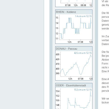
VI al
die R
RHEIN - Koblenz
Die W
perso
Daten
geset
werde
Im Zu
verbe
Daten
DONAU - Passau
Die N
Bei j
Aktion
Form 
nicht 
Eine R
Eine 
dieser
ODER - Eisenhüttenstadt
des P
persön
Wir we
lücken