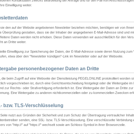
ebenen Kontaktdaten zwecks Bearbeitung der Anfrage und für den Fall von Anschlussfragen b
hre Einwilligung weiter.
sletterdaten
sie den auf der Website angebotenen Newsletter beziehen möchten, benötigen wir von Ihnen
ie Überprüfung gestatten, dass sie der Inhaber der angegebenen E-Mail-Adresse sind und m
 Weitere Daten werden nicht erhoben. Diese Daten verwenden wir ausschließlich für den Ver
cht an Dritte weiter.
teilte Einwilligung zur Speicherung der Daten, der E-Mail-Adresse sowie deren Nutzung zum
ufen, etwa über den "Newsletter kündigen"-Link im Newsletter oder auf der Webseite.
tergabe personenbezogener Daten an Dritte
 die beim Zugriff auf eine Webseite der Dienstleistung PEGELONLINE protokolliert worden sind
lich vorgeschrieben ist, durch eine Gerichtsentscheidung festgelegt oder die Weitergabe im Fa
d zur Rechts- oder Strafverfolgung erforderlich ist. Eine Weitergabe der Daten an Dritte zur 
mmung. Eine Weitergabe zu anderen nichtkommerziellen oder zu kommerziellen Zwecken erfol
- bzw. TLS-Verschlüsselung
Seite nutzt aus Gründen der Sicherheit und zum Schutz der Übertragung vertraulicher Inhalte
eitenbetreiber senden, eine SSL- bzw. TLS-Verschlüsselung. Eine verschlüsselte Verbindung 
rs von "http://" auf "https://" wechselt sowie am Schloss-Symbol in ihrer Browserzeile.