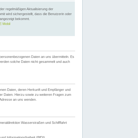
 der regelmäßigen Aktualisierung der
omit wird sichergestellt, dass die Benutzerin oder
 angezeigt bekommt.
 Mobil
 personenbezogenen Daten an uns übermitteln. Es
werden solche Daten nicht gesammelt und auch
ogenen Daten, deren Herkunft und Empfänger und
er Daten. Hierzu sowie zu weiteren Fragen zum
 Adresse an uns wenden.
neraldirektion Wasserstraßen und Schifffahrt
nd Informationsfreiheit (BfDI).