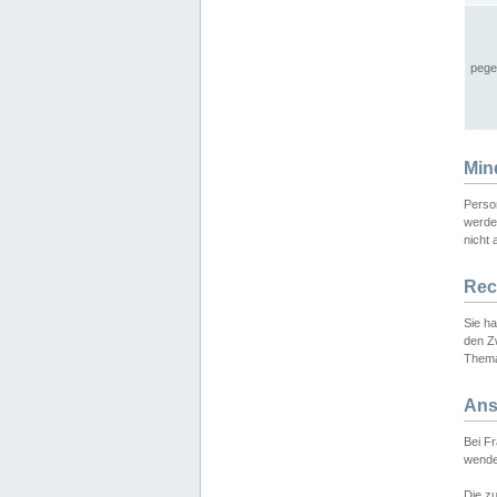
pege
Min
Perso
werde
nicht 
Rec
Sie h
den Z
Thema
Ans
Bei F
wende
Die zu