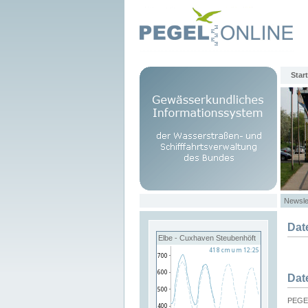
Start
Newsle
Dat
Elbe - Cuxhaven Steubenhöft
Dat
PEGEL