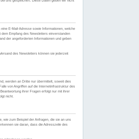
ei uns gespeichert. Diese Daten geben wir nicht
 eine E-Mail-Adresse sowie Informationen, welche
it dem Empfang des Newsletters einverstanden
sand der angeforderten Informationen und geben
 Versand des Newsletters können sie jederzeit
, werden an Dritte nur übermittelt, soweit dies
lle von Angriffen auf die Internetinfrastruktur des
Beantwortung ihrer Fragen erfolgt nur mit ihrer
gt nicht.
, wie zum Beispiel der Anfragen, die sie an uns
erkennen sie daran, dass die Adresszeile des