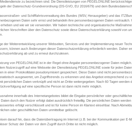
s Mediendienste zu bezeichnen sind. Die Dienstleistungen von PEGELONLINE berücksichtigen
egeln der Datenschutz-Grundverordnung (DS-GVO, EU 2016/679) und dem Bundesdatensc
asserstraßen- und Schifffahrtsverwaltung des Bundes (WSV, Herausgeber) und das ITZBund
nenbezogenen Daten sehr ernst und behandeln ihre personenbezogenen Daten vertraulich. W
 erheben und wie wir sie verwenden. Wir haben technische und organisatorische Maßnahmen g
zlichen Vorschriften über den Datenschutz sowie diese Datenschutzerklärung sowohl von uns
n.
ge der Weiterentwicklung unserer Webseiten, Services und der Implementierung neuer Techn
ssern, können auch Änderungen dieser Datenschutzerklärung erforderlich werden. Daher emp
schutzerklärung ab und zu erneut durchzulesen.
utzung von PEGELONLINE ist in der Regel ohne Angabe personenbezogener Daten möglich.
edem Nutzerzugriff auf eine Webseite der Dienstleistung PEGELONLINE sowie für jeden Dat
en in einer Protokolldatei pseudonymisiert gespeichert. Diese Daten sind nicht personenbez
statistisch ausgewertet, um Zugriffstrends zu erkennen und das Angebot entsprechend zu 
mit persönlichen Daten verknüpft und nicht an Dritte weitergegeben. Nach 60 Tagen werden d
ückverfolgung auf eine spezifische Person ist dann nicht mehr möglich.
Ausnahme innerhalb des Internetangebotes bildet die Eingabe persönlicher oder geschäftlic
 Daten durch den Nutzer erfolgt dabei ausdrücklich freiwillig. Die persönlichen Daten werden
asswortes erfolgt verschlüsselt und ist für keine Person im Klartext einsehbar. Nach Abmel
lichen oder geschäftlichen Daten unmittelbar gelöscht.
isen darauf hin, dass die Datenübertragung im Internet (z.B. bei der Kommunikation per E-Ma
loser Schutz der Daten vor dem Zugriff durch Dritte ist nicht möglich.