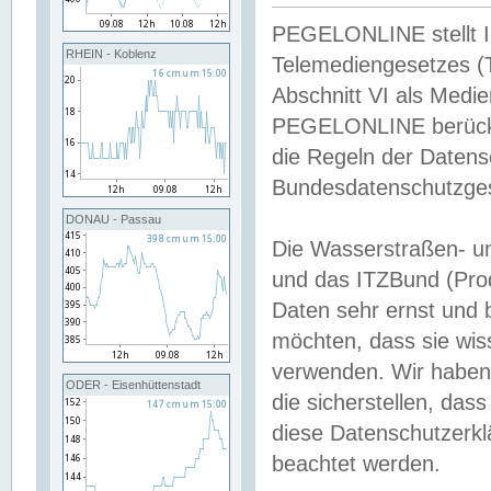
PEGELONLINE stellt Inh
RHEIN - Koblenz
Telemediengesetzes (
Abschnitt VI als Medie
PEGELONLINE berücksi
die Regeln der Date
Bundesdatenschutzge
DONAU - Passau
Die Wasserstraßen- u
und das ITZBund (Pro
Daten sehr ernst und 
möchten, dass sie wis
verwenden. Wir haben
ODER - Eisenhüttenstadt
die sicherstellen, das
diese Datenschutzerkl
beachtet werden.