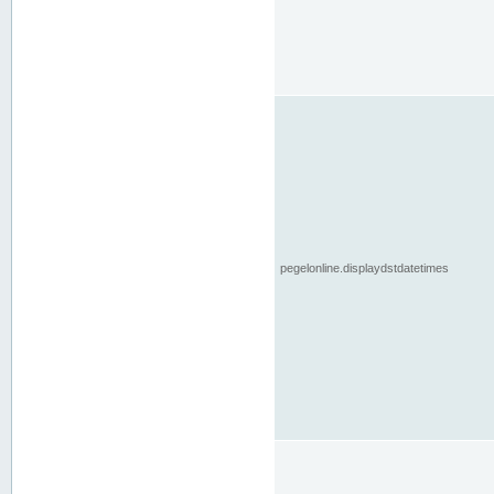
pegelonline.displaydstdatetimes