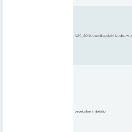
NSC_JOr0zbowdfkqgskdxhlvsebttsws
pegelonline.limitrelation