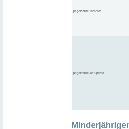
pegelonline.favorites
pegelonline.lastupdate
Minderjährige