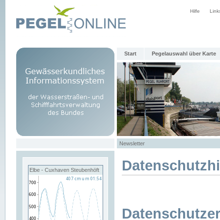
Hilfe
Link
Start
Pegelauswahl über Karte
Newsletter
Datenschutzh
Elbe - Cuxhaven Steubenhöft
Datenschutzer