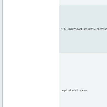
NSC_JOr0zbowdfkqgskdxhlvsebttsws
pegelonline.limitrelation