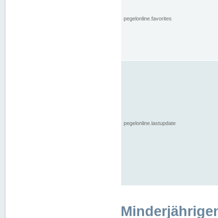
pegelonline.favorites
pegelonline.lastupdate
Minderjährige