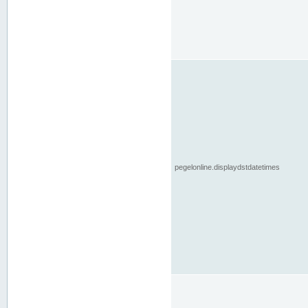
pegelonline.displaydstdatetimes