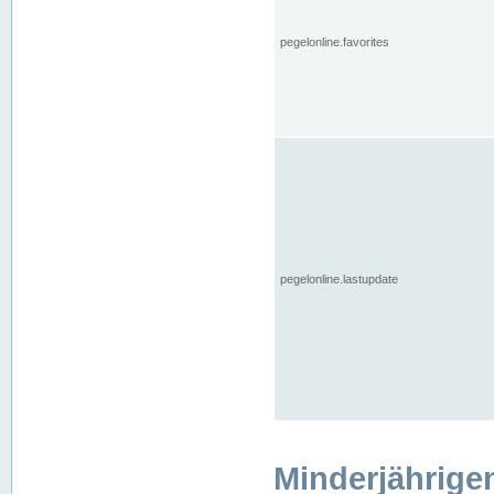
pegelonline.favorites
pegelonline.lastupdate
Minderjährige