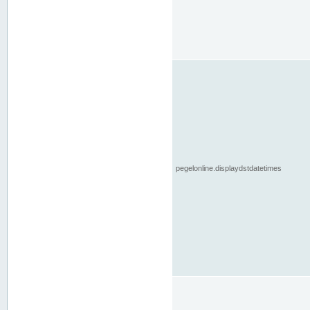
pegelonline.displaydstdatetimes