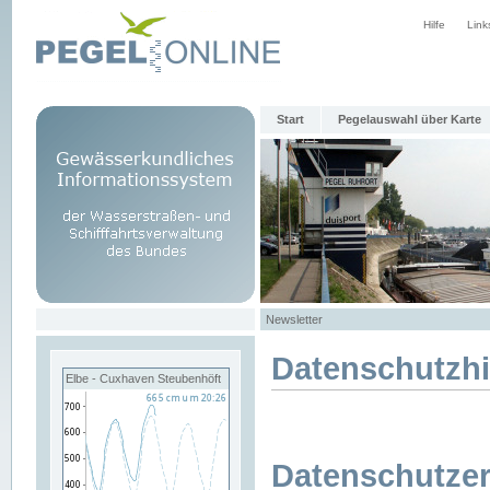
Hilfe
Link
Start
Pegelauswahl über Karte
Newsletter
Datenschutzh
Elbe - Cuxhaven Steubenhöft
Datenschutzer