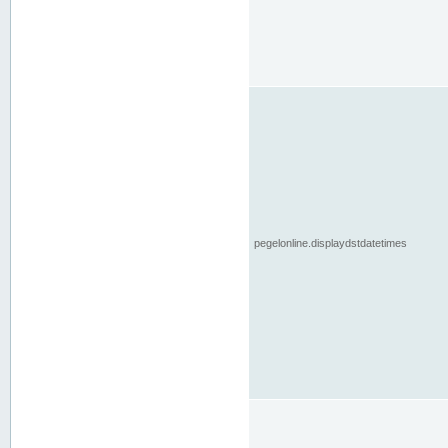
pegelonline.displaydstdatetimes