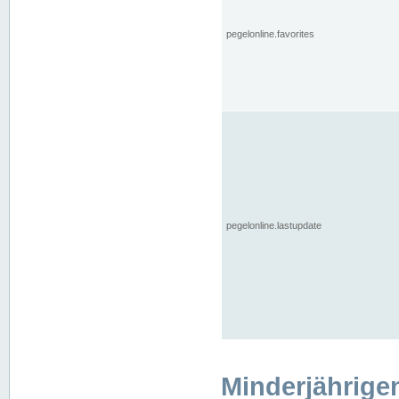
pegelonline.favorites
pegelonline.lastupdate
Minderjährige