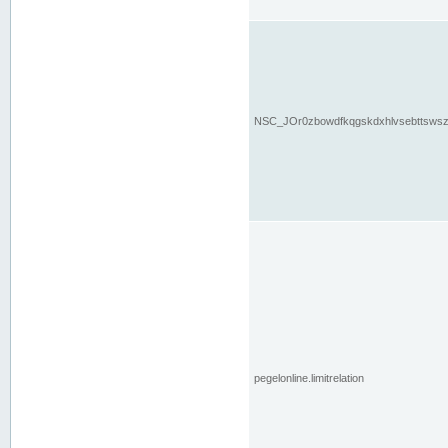
NSC_JOr0zbowdfkqgskdxhlvsebttsws
pegelonline.limitrelation