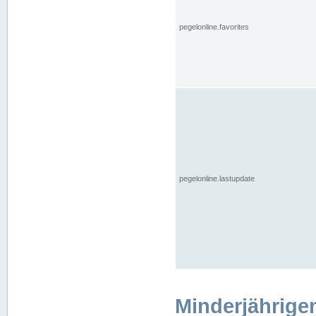
pegelonline.favorites
pegelonline.lastupdate
Minderjährige