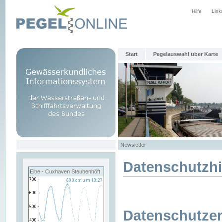
Hilfe
Link
Start
Pegelauswahl über Karte
Newsletter
Datenschutzh
Elbe - Cuxhaven Steubenhöft
Datenschutzer