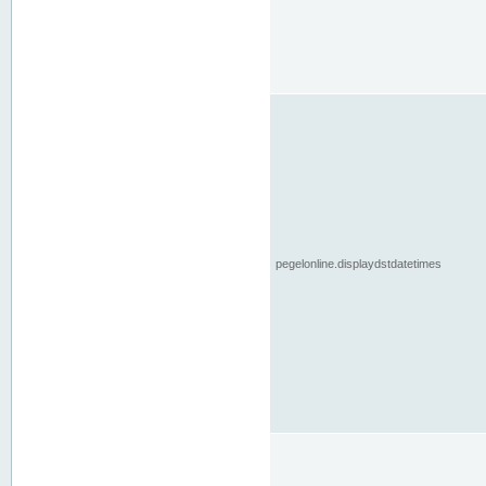
pegelonline.displaydstdatetimes