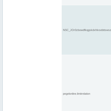
NSC_JOr0zbowdfkqgskdxhlvsebttsws
pegelonline.limitrelation