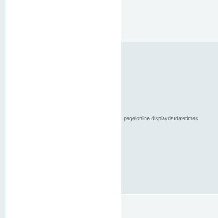
pegelonline.displaydstdatetimes