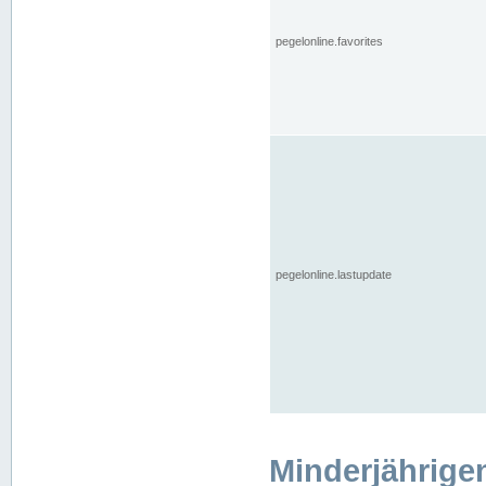
pegelonline.favorites
pegelonline.lastupdate
Minderjährige