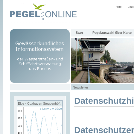
Hilfe
Link
Start
Pegelauswahl über Karte
Newsletter
Datenschutzh
Elbe - Cuxhaven Steubenhöft
Datenschutzer