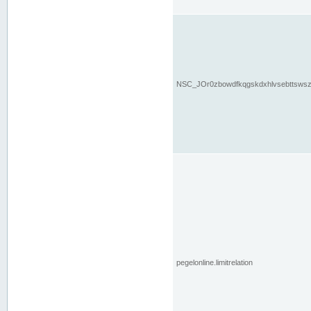
NSC_JOr0zbowdfkqgskdxhlvsebttsws
pegelonline.limitrelation