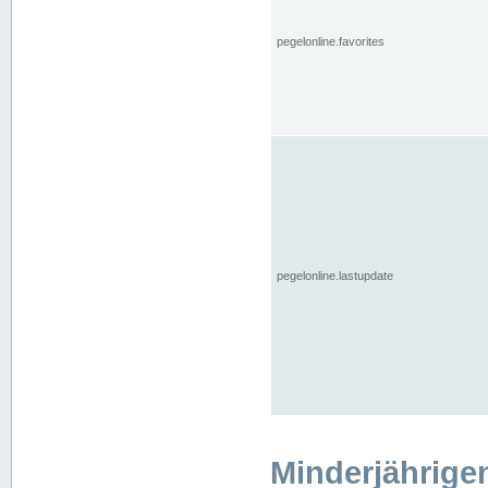
pegelonline.favorites
pegelonline.lastupdate
Minderjährige