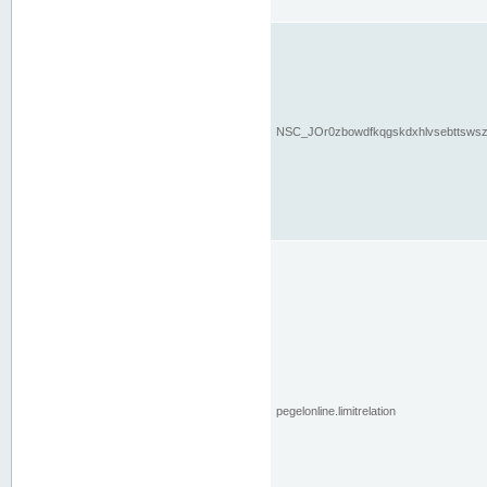
NSC_JOr0zbowdfkqgskdxhlvsebttsws
pegelonline.limitrelation