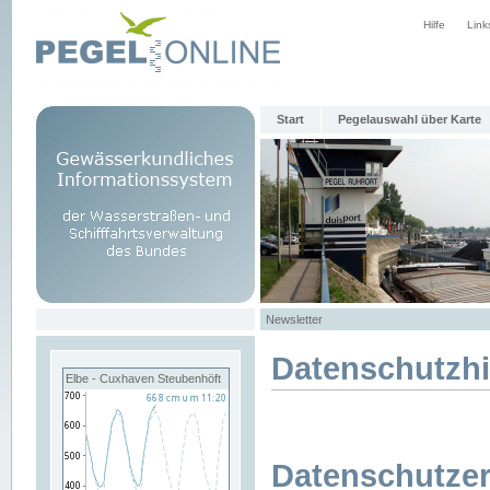
Hilfe
Link
Start
Pegelauswahl über Karte
Newsletter
Datenschutzh
Elbe - Cuxhaven Steubenhöft
Datenschutzer