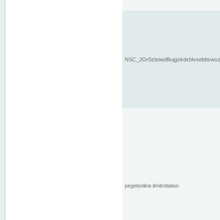
NSC_JOr0zbowdfkqgskdxhlvsebttsws
pegelonline.limitrelation