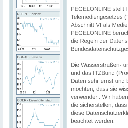
PEGELONLINE stellt Inh
RHEIN - Koblenz
Telemediengesetzes (
Abschnitt VI als Medie
PEGELONLINE berücksi
die Regeln der Date
Bundesdatenschutzge
DONAU - Passau
Die Wasserstraßen- u
und das ITZBund (Pro
Daten sehr ernst und 
möchten, dass sie wis
verwenden. Wir haben
ODER - Eisenhüttenstadt
die sicherstellen, das
diese Datenschutzerkl
beachtet werden.