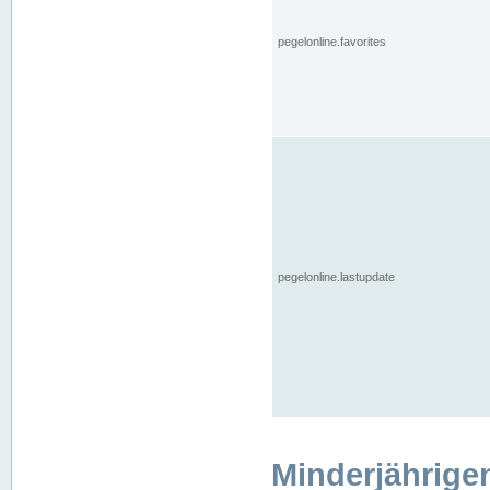
pegelonline.favorites
pegelonline.lastupdate
Minderjährige