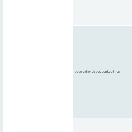
pegelonline.displaydstdatetimes