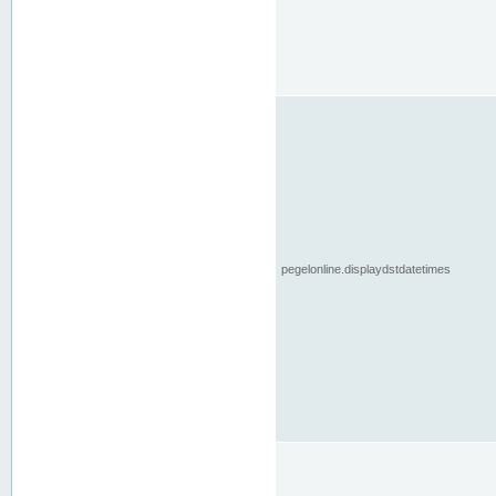
pegelonline.displaydstdatetimes