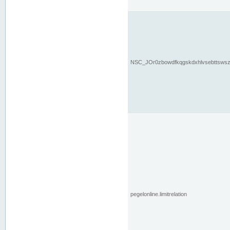
NSC_JOr0zbowdfkqgskdxhlvsebttsws
pegelonline.limitrelation