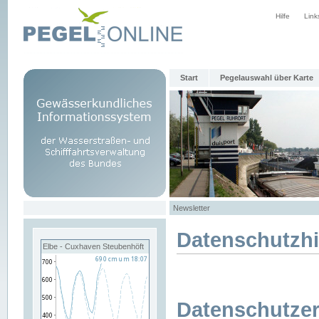
Hilfe
Link
Start
Pegelauswahl über Karte
Newsletter
Datenschutzh
Elbe - Cuxhaven Steubenhöft
Datenschutzer