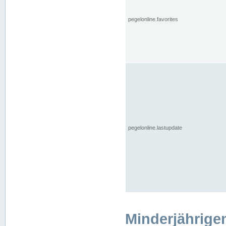
pegelonline.favorites
pegelonline.lastupdate
Minderjährige