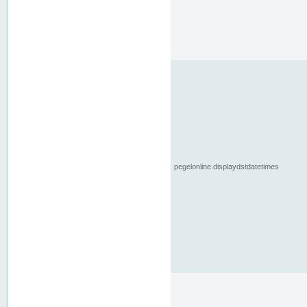
pegelonline.displaydstdatetimes