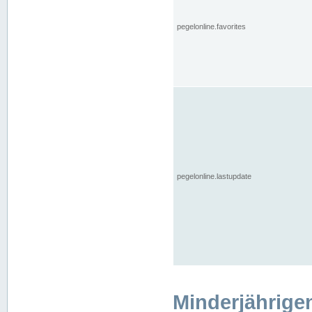
pegelonline.favorites
pegelonline.lastupdate
Minderjährige