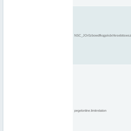
NSC_JOr0zbowdfkqgskdxhlvsebttsws
pegelonline.limitrelation