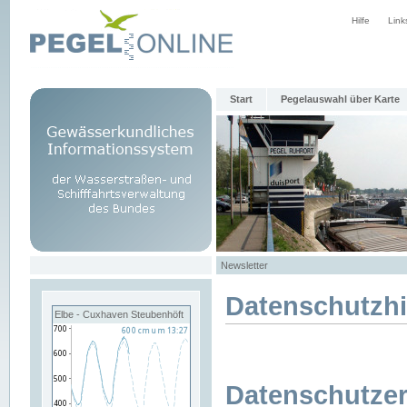
Hilfe
Link
Start
Pegelauswahl über Karte
Newsletter
Datenschutzh
Elbe - Cuxhaven Steubenhöft
Datenschutzer