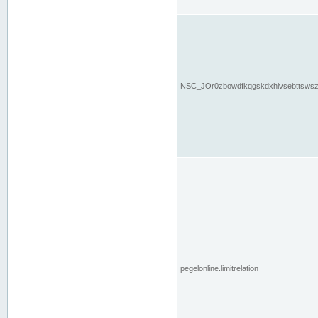
NSC_JOr0zbowdfkqgskdxhlvsebttsws
pegelonline.limitrelation