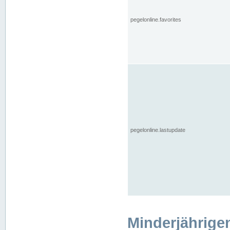
pegelonline.favorites
pegelonline.lastupdate
Minderjährige