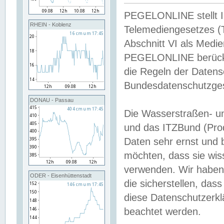
PEGELONLINE stellt Inh
RHEIN - Koblenz
Telemediengesetzes (
Abschnitt VI als Medie
PEGELONLINE berücksi
die Regeln der Date
Bundesdatenschutzge
DONAU - Passau
Die Wasserstraßen- u
und das ITZBund (Pro
Daten sehr ernst und 
möchten, dass sie wis
verwenden. Wir haben
ODER - Eisenhüttenstadt
die sicherstellen, das
diese Datenschutzerkl
beachtet werden.