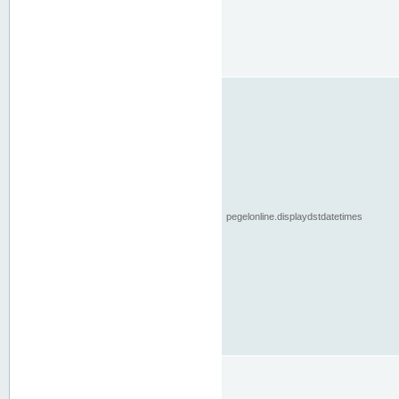
pegelonline.displaydstdatetimes