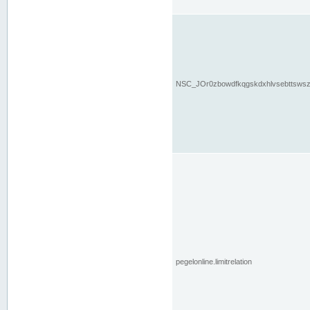
NSC_JOr0zbowdfkqgskdxhlvsebttsws
pegelonline.limitrelation