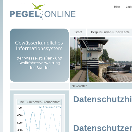
Hilfe
Link
Start
Pegelauswahl über Karte
Newsletter
Datenschutzh
Elbe - Cuxhaven Steubenhöft
Datenschutzer