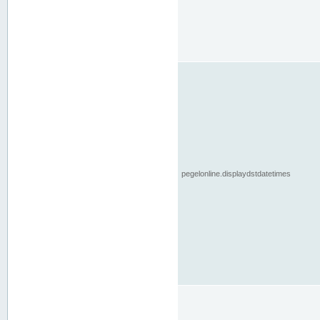
pegelonline.displaydstdatetimes