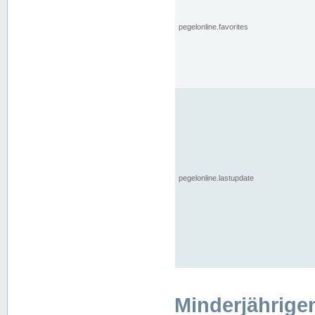
pegelonline.favorites
pegelonline.lastupdate
Minderjährige