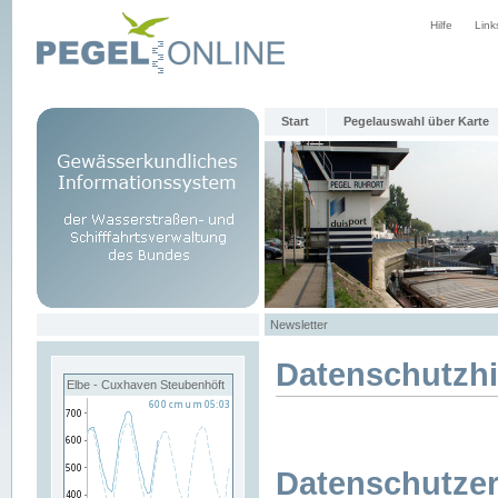
Hilfe
Link
Start
Pegelauswahl über Karte
Newsletter
Datenschutzh
Elbe - Cuxhaven Steubenhöft
Datenschutzer