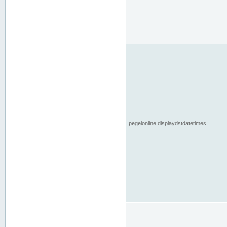
pegelonline.displaydstdatetimes