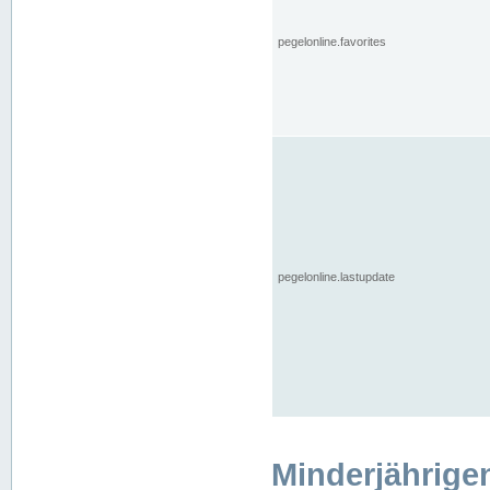
pegelonline.favorites
pegelonline.lastupdate
Minderjährige