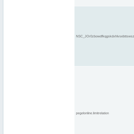
NSC_JOr0zbowdfkqgskdxhlvsebttsws
pegelonline.limitrelation