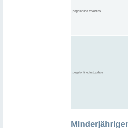
pegelonline.favorites
pegelonline.lastupdate
Minderjährige