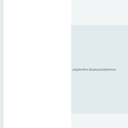
pegelonline.displaydstdatetimes