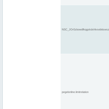
NSC_JOr0zbowdfkqgskdxhlvsebttsws
pegelonline.limitrelation