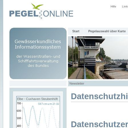
Hilfe
Link
Start
Pegelauswahl über Karte
Newsletter
Datenschutzh
Elbe - Cuxhaven Steubenhöft
Datenschutzer