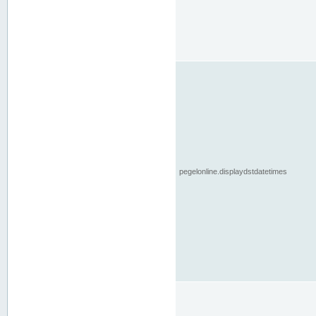
pegelonline.displaydstdatetimes