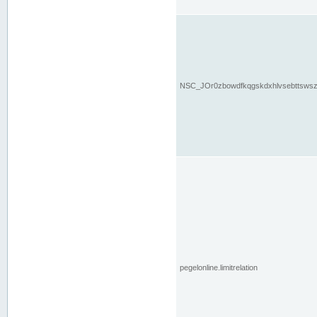
NSC_JOr0zbowdfkqgskdxhlvsebttsws
pegelonline.limitrelation