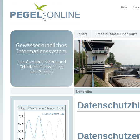
Hilfe
Link
Start
Pegelauswahl über Karte
Newsletter
Datenschutzh
Elbe - Cuxhaven Steubenhöft
Datenschutzer