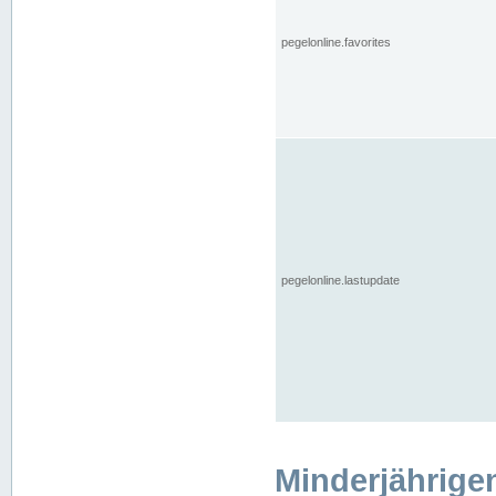
pegelonline.favorites
pegelonline.lastupdate
Minderjährige