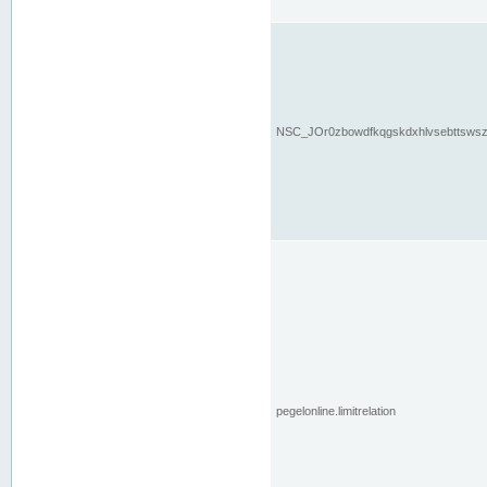
NSC_JOr0zbowdfkqgskdxhlvsebttsws
pegelonline.limitrelation