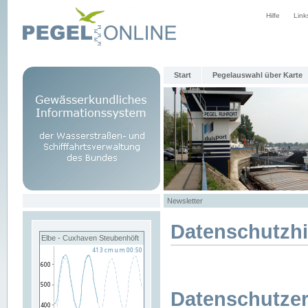
Hilfe
Link
Start
Pegelauswahl über Karte
Newsletter
Datenschutzh
Elbe - Cuxhaven Steubenhöft
Datenschutzer