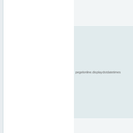
pegelonline.displaydstdatetimes