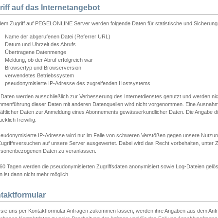
riff auf das Internetangebot
edem Zugriff auf PEGELONLINE Server werden folgende Daten für statistische und Sicherun
Name der abgerufenen Datei (Referrer URL)
Datum und Uhrzeit des Abrufs
Übertragene Datenmenge
Meldung, ob der Abruf erfolgreich war
Browsertyp und Browserversion
verwendetes Betriebssystem
pseudonymisierte IP-Adresse des zugreifenden Hostsystems
 Daten werden ausschließlich zur Verbesserung des Internetdienstes genutzt und werden ni
menführung dieser Daten mit anderen Datenquellen wird nicht vorgenommen. Eine Ausnahme 
äftlicher Daten zur Anmeldung eines Abonnements gewässerkundlicher Daten. Die Angabe die
cklich freiwillig.
seudonymisierte IP-Adresse wird nur im Falle von schweren Verstößen gegen unsere Nutzun
Zugriffsversuchen auf unsere Server ausgewertet. Dabei wird das Recht vorbehalten, unter Z
rsonenbezogenen Daten zu veranlassen.
60 Tagen werden die pseudonymisierten Zugriffsdaten anonymisiert sowie Log-Dateien gelösc
 ist dann nicht mehr möglich.
taktformular
sie uns per Kontaktformular Anfragen zukommen lassen, werden ihre Angaben aus dem Anfrag