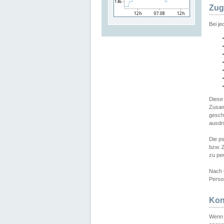
Zug
Bei j
Diese
Zusam
gesch
ausdrü
Die p
bzw. 
zu pe
Nach 
Person
Kon
Wenn 