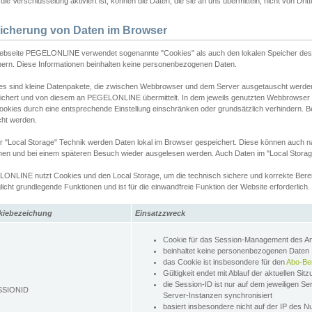
ie Verschlüsselung aktiviert ist, können die Daten, die sie an uns übermitteln, nicht von Dri
icherung von Daten im Browser
ebseite PEGELONLINE verwendet sogenannte "Cookies" als auch den lokalen Speicher des 
hern. Diese Informationen beinhalten keine personenbezogenen Daten.
es sind kleine Datenpakete, die zwischen Webbrowser und dem Server ausgetauscht werde
ichert und von diesem an PEGELONLINE übermittelt. In dem jeweils genutzten Webbrowser
ookies durch eine entsprechende Einstellung einschränken oder grundsätzlich verhindern. B
cht werden.
er "Local Storage" Technik werden Daten lokal im Browser gespeichert. Diese können auch 
hen und bei einem späteren Besuch wieder ausgelesen werden. Auch Daten im "Local Storag
ONLINE nutzt Cookies und den Local Storage, um die technisch sichere und korrekte Bereit
icht grundlegende Funktionen und ist für die einwandfreie Funktion der Website erforderlich.
kiebezeichung
Einsatzzweck
Cookie für das Session-Management des 
beinhaltet keine personenbezogenen Daten
das Cookie ist insbesondere für den
Abo-Be
Gültigkeit endet mit Ablauf der aktuellen Sit
die Session-ID ist nur auf dem jeweiligen Se
SSIONID
Server-Instanzen synchronisiert
basiert insbesondere nicht auf der IP des N