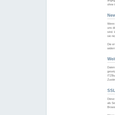
angeg
ohne i
New
Wenn 
uns d
sind.
sie ni
Die er
widerr
Wei
Daten,
gesetz
ITZBun
Zusti
SSL
Diese 
als S
Browse