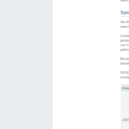
Wenn d
Spe
Die W
speic
Cooki
gespe
von C
gelös
Bei d
beste
PEGEL
ermögl
Coo
JSE