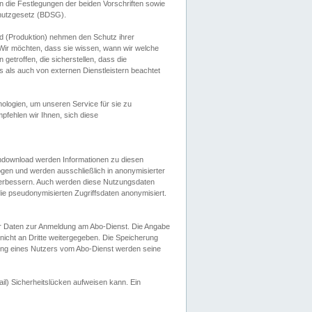
 die Festlegungen der beiden Vorschriften sowie
hutzgesetz (BDSG).
 (Produktion) nehmen den Schutz ihrer
ir möchten, dass sie wissen, wann wir welche
etroffen, die sicherstellen, dass die
 als auch von externen Dienstleistern beachtet
ologien, um unseren Service für sie zu
fehlen wir Ihnen, sich diese
endownload werden Informationen zu diesen
ogen und werden ausschließlich in anonymisierter
verbessern. Auch werden diese Nutzungsdaten
ie pseudonymisierten Zugriffsdaten anonymisiert.
her Daten zur Anmeldung am Abo-Dienst. Die Angabe
 nicht an Dritte weitergegeben. Die Speicherung
dung eines Nutzers vom Abo-Dienst werden seine
il) Sicherheitslücken aufweisen kann. Ein