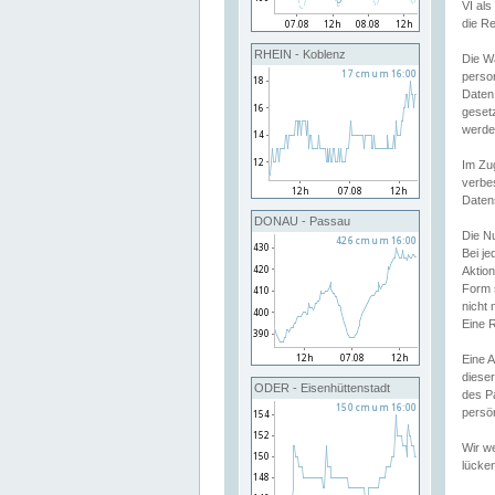
VI al
die R
RHEIN - Koblenz
Die W
perso
Daten
geset
werde
Im Zu
verbe
Daten
DONAU - Passau
Die N
Bei j
Aktion
Form 
nicht 
Eine R
Eine 
dieser
ODER - Eisenhüttenstadt
des P
persön
Wir we
lücken