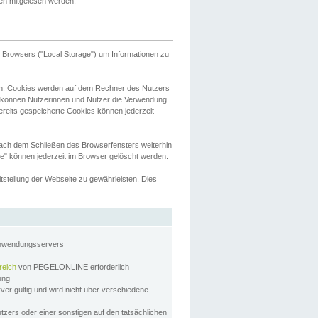
tten mitgelesen werden.
Browsers ("Local Storage") um Informationen zu
n. Cookies werden auf dem Rechner des Nutzers
 können Nutzerinnen und Nutzer die Verwendung
ereits gespeicherte Cookies können jederzeit
nach dem Schließen des Browserfensters weiterhin
e" können jederzeit im Browser gelöscht werden.
stellung der Webseite zu gewährleisten. Dies
Anwendungsservers
reich
von PEGELONLINE erforderlich
zung
rver gültig und wird nicht über verschiedene
utzers oder einer sonstigen auf den tatsächlichen