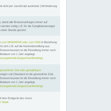
it nicht per JavaScript auslesbar (Verhinderung
, damit alle Browseranfragen immer auf
erden (nötig z.B. für die Ganglinienanzeige)
n einer Stunde gesetzt
te
zum MNW/MHW oder zum HSW
in Beziehung
t sich z.B. auf die Kartendarstellung aus.
Browserneustart ist die Einstellung immer noch
llsdatum von 1 Jahr angelegt.
ww.pegelmobil.de/gast/start#settings
gesetzlicher Zeit oder ganzjährig in
eigen soll (Standard ist die gesetzliche Zeit).
Browserneustart ist die Einstellung immer noch
llsdatum von 1 Jahr angelegt.
ww.pegelmobil.de/gast/start#settings
auf dem Endgerät des Users
 Mobil