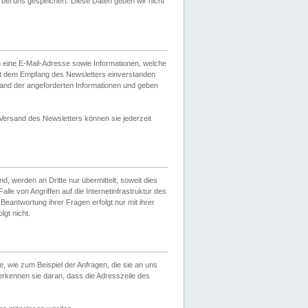
ei uns gespeichert. Diese Daten geben wir nicht
 eine E-Mail-Adresse sowie Informationen, welche
it dem Empfang des Newsletters einverstanden
sand der angeforderten Informationen und geben
 Versand des Newsletters können sie jederzeit
, werden an Dritte nur übermittelt, soweit dies
lle von Angriffen auf die Internetinfrastruktur des
Beantwortung ihrer Fragen erfolgt nur mit ihrer
gt nicht.
, wie zum Beispiel der Anfragen, die sie an uns
erkennen sie daran, dass die Adresszeile des