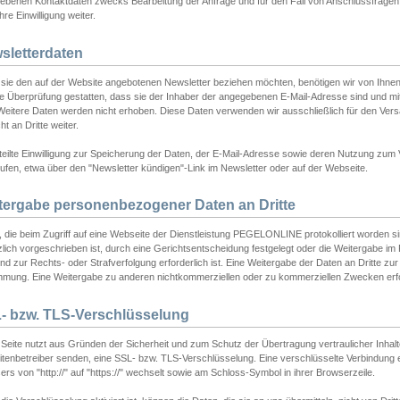
ebenen Kontaktdaten zwecks Bearbeitung der Anfrage und für den Fall von Anschlussfragen b
hre Einwilligung weiter.
sletterdaten
sie den auf der Website angebotenen Newsletter beziehen möchten, benötigen wir von Ihnen
ie Überprüfung gestatten, dass sie der Inhaber der angegebenen E-Mail-Adresse sind und m
 Weitere Daten werden nicht erhoben. Diese Daten verwenden wir ausschließlich für den Ver
cht an Dritte weiter.
teilte Einwilligung zur Speicherung der Daten, der E-Mail-Adresse sowie deren Nutzung zum
ufen, etwa über den "Newsletter kündigen"-Link im Newsletter oder auf der Webseite.
tergabe personenbezogener Daten an Dritte
 die beim Zugriff auf eine Webseite der Dienstleistung PEGELONLINE protokolliert worden sind
lich vorgeschrieben ist, durch eine Gerichtsentscheidung festgelegt oder die Weitergabe im Fa
d zur Rechts- oder Strafverfolgung erforderlich ist. Eine Weitergabe der Daten an Dritte zur 
mmung. Eine Weitergabe zu anderen nichtkommerziellen oder zu kommerziellen Zwecken erfol
- bzw. TLS-Verschlüsselung
Seite nutzt aus Gründen der Sicherheit und zum Schutz der Übertragung vertraulicher Inhalte
eitenbetreiber senden, eine SSL- bzw. TLS-Verschlüsselung. Eine verschlüsselte Verbindung 
rs von "http://" auf "https://" wechselt sowie am Schloss-Symbol in ihrer Browserzeile.