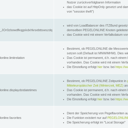
Nutzer zurückverfolgbaren Information
das Cookie ist auf HttpOnly gesetzt und dam
von "session theft")
wird von LoadBalancer des ITZBund gesetzt
JOr0zbowdfkqgskdxhlvsebttswszdq
demselben PEGELONLINE Knoten geleitetet w
das Cookie wird mit einem Verfallsdatum vo
Bestimmt, ob PEGELONLINE die Messwer
setzen soll (Default ist MNW/MHW). Dies wirk
online.limitrelation
Das Cookie ist permanent, d.h. nach einem 
vorhanden. Das Cookie wird mit einem Verfa
Die Einstellung erfolgt
hier
bzw. bei
https://w
Bestimmt, ob PEGELONLINE Zeitpunkte in
Mitteleuropäischer Zeit (Winterzeit, MEZ)
anz
lonline.displaydstdatetimes
Das Cookie ist permanent, d.h. nach einem 
vorhanden. Das Cookie wird mit einem Verfa
Die Einstellung erfolgt
hier
bzw. bei
https://w
Dient der Speicherung von Pegelfavoriten 
online.favorites
Die Funktion existiert nur auf
PEGELONLINE
Die Speicherung erfolgt im "Local Storage"