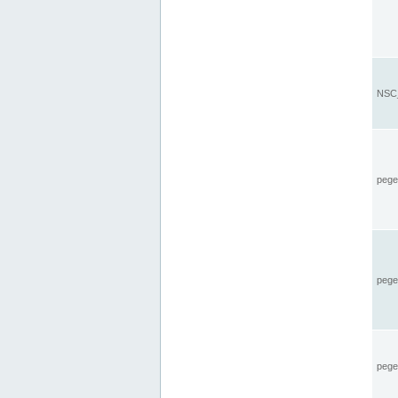
NSC_
pegel
pege
pegel