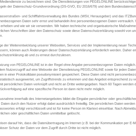
s Mediendienste zu bezeichnen sind. Die Dienstleistungen von PEGELONLINE berücksichtigen
egeln der Datenschutz-Grundverordnung (DS-GVO, EU 2016/679) und dem Bundesdatensc
asserstraßen- und Schifffahrtsverwaltung des Bundes (WSV, Herausgeber) und das ITZBund
nenbezogenen Daten sehr ernst und behandeln ihre personenbezogenen Daten vertraulich. W
 erheben und wie wir sie verwenden. Wir haben technische und organisatorische Maßnahmen g
zlichen Vorschriften über den Datenschutz sowie diese Datenschutzerklärung sowohl von uns
n.
ge der Weiterentwicklung unserer Webseiten, Services und der Implementierung neuer Techn
ssern, können auch Änderungen dieser Datenschutzerklärung erforderlich werden. Daher emp
schutzerklärung ab und zu erneut durchzulesen.
utzung von PEGELONLINE ist in der Regel ohne Angabe personenbezogener Daten möglich.
edem Nutzerzugriff auf eine Webseite der Dienstleistung PEGELONLINE sowie für jeden Dat
en in einer Protokolldatei pseudonymisiert gespeichert. Diese Daten sind nicht personenbez
statistisch ausgewertet, um Zugriffstrends zu erkennen und das Angebot entsprechend zu 
mit persönlichen Daten verknüpft und nicht an Dritte weitergegeben. Nach 60 Tagen werden d
ückverfolgung auf eine spezifische Person ist dann nicht mehr möglich.
Ausnahme innerhalb des Internetangebotes bildet die Eingabe persönlicher oder geschäftlic
 Daten durch den Nutzer erfolgt dabei ausdrücklich freiwillig. Die persönlichen Daten werden
asswortes erfolgt verschlüsselt und ist für keine Person im Klartext einsehbar. Nach Abmel
lichen oder geschäftlichen Daten unmittelbar gelöscht.
isen darauf hin, dass die Datenübertragung im Internet (z.B. bei der Kommunikation per E-Ma
loser Schutz der Daten vor dem Zugriff durch Dritte ist nicht möglich.