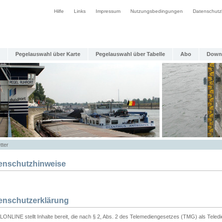
Hilfe
Links
Impressum
Nutzungsbedingungen
Datenschutz
Pegelauswahl über Karte
Pegelauswahl über Tabelle
Abo
Down
tter
enschutzhinweise
enschutzerklärung
ONLINE stellt Inhalte bereit, die nach § 2, Abs. 2 des Telemediengesetzes (TMG) als Teled