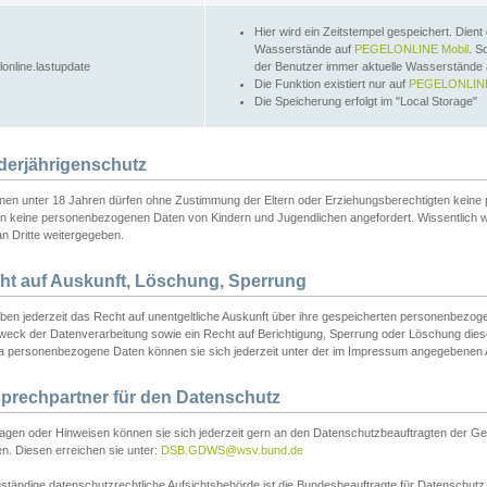
Hier wird ein Zeitstempel gespeichert. Dient
Wasserstände auf
PEGELONLINE Mobil
. S
lonline.lastupdate
der Benutzer immer aktuelle Wasserstände
Die Funktion existiert nur auf
PEGELONLINE
Die Speicherung erfolgt im "Local Storage"
derjährigenschutz
nen unter 18 Jahren dürfen ohne Zustimmung der Eltern oder Erziehungsberechtigten keine
n keine personenbezogenen Daten von Kindern und Jugendlichen angefordert. Wissentlich 
an Dritte weitergegeben.
ht auf Auskunft, Löschung, Sperrung
aben jederzeit das Recht auf unentgeltliche Auskunft über ihre gespeicherten personenbez
weck der Datenverarbeitung sowie ein Recht auf Berichtigung, Sperrung oder Löschung dies
 personenbezogene Daten können sie sich jederzeit unter der im Impressum angegebenen
prechpartner für den Datenschutz
ragen oder Hinweisen können sie sich jederzeit gern an den Datenschutzbeauftragten der Ge
n. Diesen erreichen sie unter:
DSB.GDWS@wsv.bund.de
ständige datenschutzrechtliche Aufsichtsbehörde ist die Bundesbeauftragte für Datenschutz u