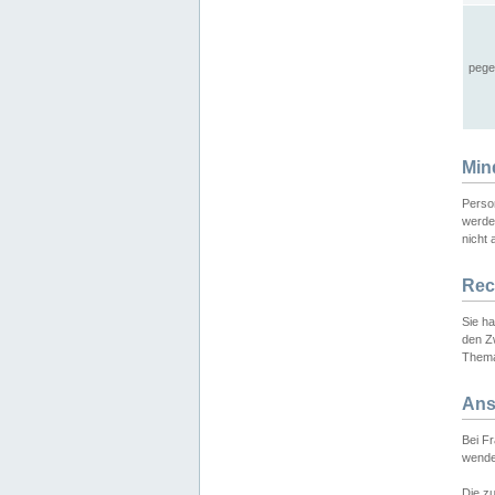
pege
Min
Perso
werde
nicht 
Rec
Sie h
den Z
Thema
Ans
Bei F
wende
Die zu