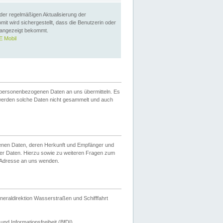
 der regelmäßigen Aktualisierung der
omit wird sichergestellt, dass die Benutzerin oder
 angezeigt bekommt.
 Mobil
 personenbezogenen Daten an uns übermitteln. Es
werden solche Daten nicht gesammelt und auch
ogenen Daten, deren Herkunft und Empfänger und
er Daten. Hierzu sowie zu weiteren Fragen zum
 Adresse an uns wenden.
neraldirektion Wasserstraßen und Schifffahrt
nd Informationsfreiheit (BfDI).