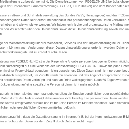
s Mediendienste zu bezeichnen sind. Die Dienstleistungen von PEGELONLINE berücksichtigen
egeln der Datenschutz-Grundverordnung (DS-GVO, EU 2016/679) und dem Bundesdatensc
asserstraßen- und Schifffahrtsverwaltung des Bundes (WSV, Herausgeber) und das ITZBund
nenbezogenen Daten sehr ernst und behandeln ihre personenbezogenen Daten vertraulich. W
 erheben und wie wir sie verwenden. Wir haben technische und organisatorische Maßnahmen g
zlichen Vorschriften über den Datenschutz sowie diese Datenschutzerklärung sowohl von uns
n.
ge der Weiterentwicklung unserer Webseiten, Services und der Implementierung neuer Techn
ssern, können auch Änderungen dieser Datenschutzerklärung erforderlich werden. Daher emp
schutzerklärung ab und zu erneut durchzulesen.
utzung von PEGELONLINE ist in der Regel ohne Angabe personenbezogener Daten möglich.
edem Nutzerzugriff auf eine Webseite der Dienstleistung PEGELONLINE sowie für jeden Dat
en in einer Protokolldatei pseudonymisiert gespeichert. Diese Daten sind nicht personenbez
statistisch ausgewertet, um Zugriffstrends zu erkennen und das Angebot entsprechend zu 
mit persönlichen Daten verknüpft und nicht an Dritte weitergegeben. Nach 60 Tagen werden d
ückverfolgung auf eine spezifische Person ist dann nicht mehr möglich.
Ausnahme innerhalb des Internetangebotes bildet die Eingabe persönlicher oder geschäftlic
 Daten durch den Nutzer erfolgt dabei ausdrücklich freiwillig. Die persönlichen Daten werden
asswortes erfolgt verschlüsselt und ist für keine Person im Klartext einsehbar. Nach Abmel
lichen oder geschäftlichen Daten unmittelbar gelöscht.
isen darauf hin, dass die Datenübertragung im Internet (z.B. bei der Kommunikation per E-Ma
loser Schutz der Daten vor dem Zugriff durch Dritte ist nicht möglich.