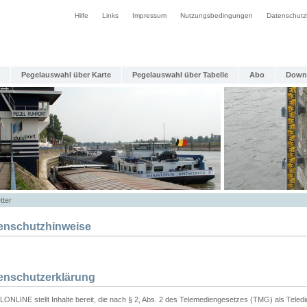
Hilfe
Links
Impressum
Nutzungsbedingungen
Datenschutz
Pegelauswahl über Karte
Pegelauswahl über Tabelle
Abo
Down
tter
enschutzhinweise
enschutzerklärung
ONLINE stellt Inhalte bereit, die nach § 2, Abs. 2 des Telemediengesetzes (TMG) als Teled