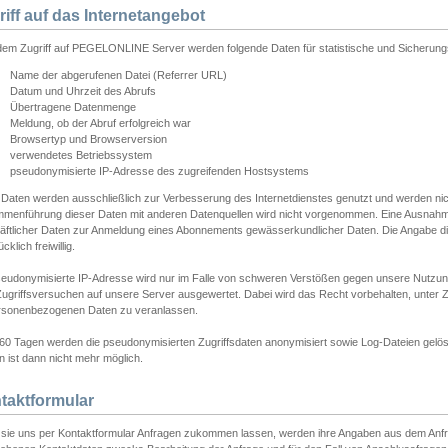
riff auf das Internetangebot
edem Zugriff auf PEGELONLINE Server werden folgende Daten für statistische und Sicherun
Name der abgerufenen Datei (Referrer URL)
Datum und Uhrzeit des Abrufs
Übertragene Datenmenge
Meldung, ob der Abruf erfolgreich war
Browsertyp und Browserversion
verwendetes Betriebssystem
pseudonymisierte IP-Adresse des zugreifenden Hostsystems
 Daten werden ausschließlich zur Verbesserung des Internetdienstes genutzt und werden ni
menführung dieser Daten mit anderen Datenquellen wird nicht vorgenommen. Eine Ausnahme 
äftlicher Daten zur Anmeldung eines Abonnements gewässerkundlicher Daten. Die Angabe die
cklich freiwillig.
seudonymisierte IP-Adresse wird nur im Falle von schweren Verstößen gegen unsere Nutzun
Zugriffsversuchen auf unsere Server ausgewertet. Dabei wird das Recht vorbehalten, unter Z
rsonenbezogenen Daten zu veranlassen.
60 Tagen werden die pseudonymisierten Zugriffsdaten anonymisiert sowie Log-Dateien gelösc
 ist dann nicht mehr möglich.
taktformular
sie uns per Kontaktformular Anfragen zukommen lassen, werden ihre Angaben aus dem Anfrag