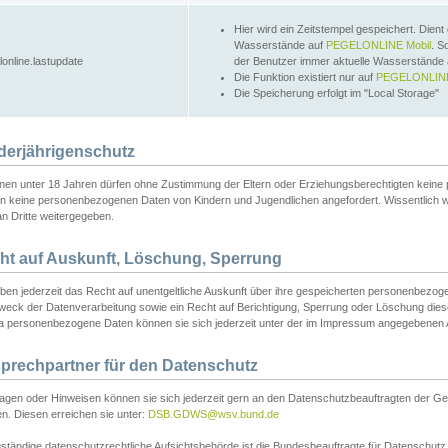
Hier wird ein Zeitstempel gespeichert. Dient
Wasserstände auf
PEGELONLINE Mobil
. S
lonline.lastupdate
der Benutzer immer aktuelle Wasserstände
Die Funktion existiert nur auf
PEGELONLINE
Die Speicherung erfolgt im "Local Storage"
derjährigenschutz
nen unter 18 Jahren dürfen ohne Zustimmung der Eltern oder Erziehungsberechtigten keine
n keine personenbezogenen Daten von Kindern und Jugendlichen angefordert. Wissentlich 
an Dritte weitergegeben.
ht auf Auskunft, Löschung, Sperrung
aben jederzeit das Recht auf unentgeltliche Auskunft über ihre gespeicherten personenbez
weck der Datenverarbeitung sowie ein Recht auf Berichtigung, Sperrung oder Löschung dies
 personenbezogene Daten können sie sich jederzeit unter der im Impressum angegebenen
prechpartner für den Datenschutz
ragen oder Hinweisen können sie sich jederzeit gern an den Datenschutzbeauftragten der Ge
n. Diesen erreichen sie unter:
DSB.GDWS@wsv.bund.de
ständige datenschutzrechtliche Aufsichtsbehörde ist die Bundesbeauftragte für Datenschutz u