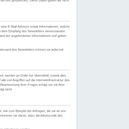
ei uns gespeichert. Diese Daten geben wir nicht
 eine E-Mail-Adresse sowie Informationen, welche
it dem Empfang des Newsletters einverstanden
sand der angeforderten Informationen und geben
 Versand des Newsletters können sie jederzeit
, werden an Dritte nur übermittelt, soweit dies
lle von Angriffen auf die Internetinfrastruktur des
Beantwortung ihrer Fragen erfolgt nur mit ihrer
gt nicht.
, wie zum Beispiel der Anfragen, die sie an uns
erkennen sie daran, dass die Adresszeile des