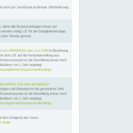
it nicht per JavaScript auslesbar (Verhinderung
, damit alle Browseranfragen immer auf
erden (nötig z.B. für die Ganglinienanzeige)
n einer Stunde gesetzt
te
zum MNW/MHW oder zum HSW
in Beziehung
t sich z.B. auf die Kartendarstellung aus.
Browserneustart ist die Einstellung immer noch
llsdatum von 1 Jahr angelegt.
ww.pegelmobil.de/gast/start#settings
gesetzlicher Zeit oder ganzjährig in
eigen soll (Standard ist die gesetzliche Zeit).
Browserneustart ist die Einstellung immer noch
llsdatum von 1 Jahr angelegt.
ww.pegelmobil.de/gast/start#settings
auf dem Endgerät des Users
 Mobil