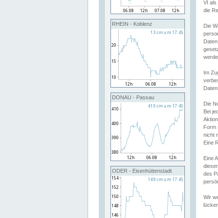
VI al
die R
RHEIN - Koblenz
Die W
perso
Daten
geset
werde
Im Zu
verbe
Daten
DONAU - Passau
Die N
Bei j
Aktion
Form 
nicht 
Eine R
Eine 
dieser
ODER - Eisenhüttenstadt
des P
persön
Wir we
lücken