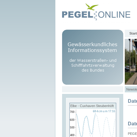
Start
Newsle
Dat
Elbe - Cuxhaven Steubenhöft
Dat
PEGEL