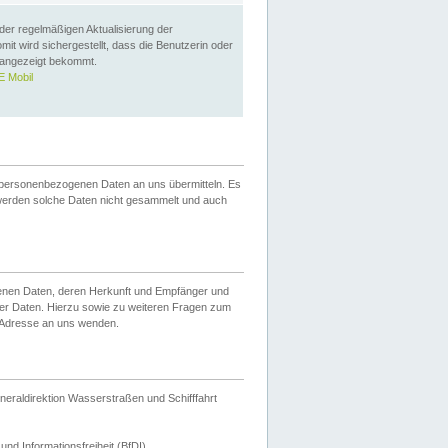
 der regelmäßigen Aktualisierung der
omit wird sichergestellt, dass die Benutzerin oder
 angezeigt bekommt.
 Mobil
 personenbezogenen Daten an uns übermitteln. Es
werden solche Daten nicht gesammelt und auch
ogenen Daten, deren Herkunft und Empfänger und
er Daten. Hierzu sowie zu weiteren Fragen zum
 Adresse an uns wenden.
neraldirektion Wasserstraßen und Schifffahrt
nd Informationsfreiheit (BfDI).