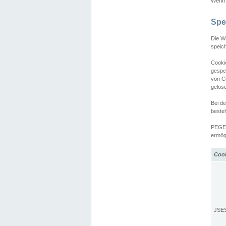
Wenn d
Spe
Die W
speic
Cooki
gespe
von C
gelös
Bei d
beste
PEGEL
ermögl
Coo
JSE