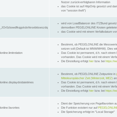
Nutzer zurückverfolgbaren Information
das Cookie ist auf HttpOnly gesetzt und dam
von "session theft")
wird von LoadBalancer des ITZBund gesetzt
JOr0zbowdfkqgskdxhlvsebttswszdq
demselben PEGELONLINE Knoten geleitetet w
das Cookie wird mit einem Verfallsdatum vo
Bestimmt, ob PEGELONLINE die Messwer
setzen soll (Default ist MNW/MHW). Dies wirk
online.limitrelation
Das Cookie ist permanent, d.h. nach einem 
vorhanden. Das Cookie wird mit einem Verfa
Die Einstellung erfolgt
hier
bzw. bei
https://w
Bestimmt, ob PEGELONLINE Zeitpunkte in
Mitteleuropäischer Zeit (Winterzeit, MEZ)
anz
lonline.displaydstdatetimes
Das Cookie ist permanent, d.h. nach einem 
vorhanden. Das Cookie wird mit einem Verfa
Die Einstellung erfolgt
hier
bzw. bei
https://w
Dient der Speicherung von Pegelfavoriten 
online.favorites
Die Funktion existiert nur auf
PEGELONLINE
Die Speicherung erfolgt im "Local Storage"