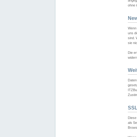
angeg
ohne i
New
Wenn 
uns d
sind.
sie ni
Die er
widerr
Wei
Daten,
gesetz
ITZBun
Zusti
SSL
Diese 
als S
Browse