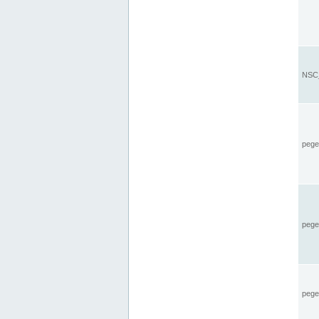
NSC_
pegel
pege
pegel