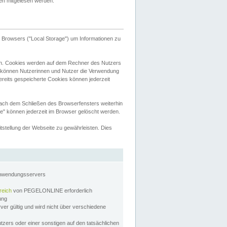
tten mitgelesen werden.
Browsers ("Local Storage") um Informationen zu
n. Cookies werden auf dem Rechner des Nutzers
 können Nutzerinnen und Nutzer die Verwendung
ereits gespeicherte Cookies können jederzeit
nach dem Schließen des Browserfensters weiterhin
e" können jederzeit im Browser gelöscht werden.
stellung der Webseite zu gewährleisten. Dies
Anwendungsservers
reich
von PEGELONLINE erforderlich
zung
rver gültig und wird nicht über verschiedene
utzers oder einer sonstigen auf den tatsächlichen