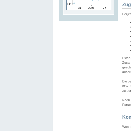
Zug
Bei j
Diese
Zusam
gesch
ausdrü
Die p
bzw. 
zu pe
Nach 
Person
Kon
Wenn 