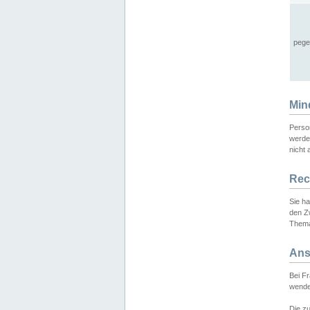
pege
Min
Perso
werde
nicht 
Rec
Sie h
den Z
Thema
Ans
Bei F
wende
Die zu