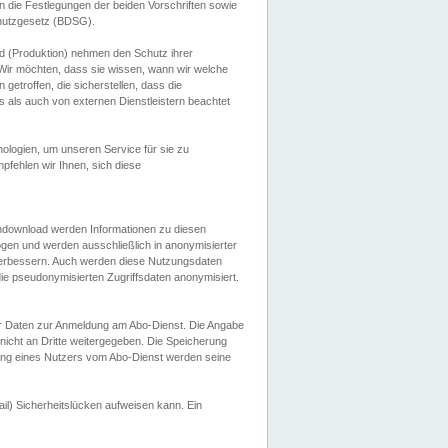
 die Festlegungen der beiden Vorschriften sowie
hutzgesetz (BDSG).
 (Produktion) nehmen den Schutz ihrer
ir möchten, dass sie wissen, wann wir welche
etroffen, die sicherstellen, dass die
 als auch von externen Dienstleistern beachtet
ologien, um unseren Service für sie zu
fehlen wir Ihnen, sich diese
endownload werden Informationen zu diesen
ogen und werden ausschließlich in anonymisierter
verbessern. Auch werden diese Nutzungsdaten
ie pseudonymisierten Zugriffsdaten anonymisiert.
her Daten zur Anmeldung am Abo-Dienst. Die Angabe
 nicht an Dritte weitergegeben. Die Speicherung
dung eines Nutzers vom Abo-Dienst werden seine
il) Sicherheitslücken aufweisen kann. Ein