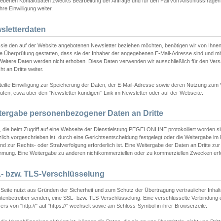
ebenen Kontaktdaten zwecks Bearbeitung der Anfrage und für den Fall von Anschlussfragen b
hre Einwilligung weiter.
sletterdaten
sie den auf der Website angebotenen Newsletter beziehen möchten, benötigen wir von Ihnen
ie Überprüfung gestatten, dass sie der Inhaber der angegebenen E-Mail-Adresse sind und m
 Weitere Daten werden nicht erhoben. Diese Daten verwenden wir ausschließlich für den Ver
cht an Dritte weiter.
teilte Einwilligung zur Speicherung der Daten, der E-Mail-Adresse sowie deren Nutzung zum
ufen, etwa über den "Newsletter kündigen"-Link im Newsletter oder auf der Webseite.
tergabe personenbezogener Daten an Dritte
 die beim Zugriff auf eine Webseite der Dienstleistung PEGELONLINE protokolliert worden sind
lich vorgeschrieben ist, durch eine Gerichtsentscheidung festgelegt oder die Weitergabe im Fa
d zur Rechts- oder Strafverfolgung erforderlich ist. Eine Weitergabe der Daten an Dritte zur 
mmung. Eine Weitergabe zu anderen nichtkommerziellen oder zu kommerziellen Zwecken erfol
- bzw. TLS-Verschlüsselung
Seite nutzt aus Gründen der Sicherheit und zum Schutz der Übertragung vertraulicher Inhalte
eitenbetreiber senden, eine SSL- bzw. TLS-Verschlüsselung. Eine verschlüsselte Verbindung 
rs von "http://" auf "https://" wechselt sowie am Schloss-Symbol in ihrer Browserzeile.