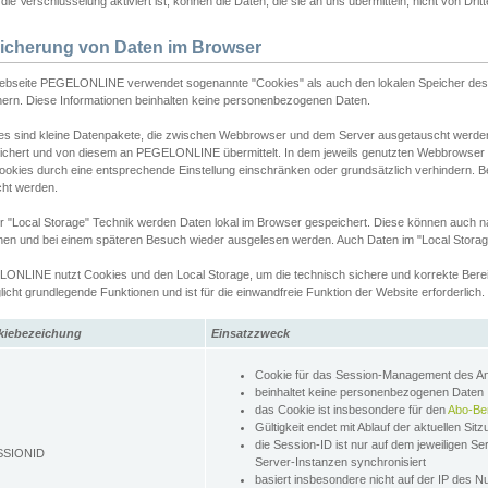
ie Verschlüsselung aktiviert ist, können die Daten, die sie an uns übermitteln, nicht von Dri
icherung von Daten im Browser
ebseite PEGELONLINE verwendet sogenannte "Cookies" als auch den lokalen Speicher des 
hern. Diese Informationen beinhalten keine personenbezogenen Daten.
es sind kleine Datenpakete, die zwischen Webbrowser und dem Server ausgetauscht werde
ichert und von diesem an PEGELONLINE übermittelt. In dem jeweils genutzten Webbrowser
ookies durch eine entsprechende Einstellung einschränken oder grundsätzlich verhindern. B
cht werden.
er "Local Storage" Technik werden Daten lokal im Browser gespeichert. Diese können auch 
hen und bei einem späteren Besuch wieder ausgelesen werden. Auch Daten im "Local Storag
ONLINE nutzt Cookies und den Local Storage, um die technisch sichere und korrekte Bereit
icht grundlegende Funktionen und ist für die einwandfreie Funktion der Website erforderlich.
kiebezeichung
Einsatzzweck
Cookie für das Session-Management des 
beinhaltet keine personenbezogenen Daten
das Cookie ist insbesondere für den
Abo-Be
Gültigkeit endet mit Ablauf der aktuellen Sit
die Session-ID ist nur auf dem jeweiligen Se
SSIONID
Server-Instanzen synchronisiert
basiert insbesondere nicht auf der IP des N