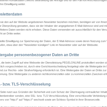
ebenen Kontaktdaten zwecks Bearbeitung der Anfrage und für den Fall von Anschlussfragen b
hre Einwilligung weiter.
sletterdaten
sie den auf der Website angebotenen Newsletter beziehen möchten, benötigen wir von Ihnen
ie Überprüfung gestatten, dass sie der Inhaber der angegebenen E-Mail-Adresse sind und m
 Weitere Daten werden nicht erhoben. Diese Daten verwenden wir ausschließlich für den Ver
cht an Dritte weiter.
teilte Einwilligung zur Speicherung der Daten, der E-Mail-Adresse sowie deren Nutzung zum
ufen, etwa über den "Newsletter kündigen"-Link im Newsletter oder auf der Webseite.
tergabe personenbezogener Daten an Dritte
 die beim Zugriff auf eine Webseite der Dienstleistung PEGELONLINE protokolliert worden sind
lich vorgeschrieben ist, durch eine Gerichtsentscheidung festgelegt oder die Weitergabe im Fa
d zur Rechts- oder Strafverfolgung erforderlich ist. Eine Weitergabe der Daten an Dritte zur 
mmung. Eine Weitergabe zu anderen nichtkommerziellen oder zu kommerziellen Zwecken erfol
- bzw. TLS-Verschlüsselung
Seite nutzt aus Gründen der Sicherheit und zum Schutz der Übertragung vertraulicher Inhalte
eitenbetreiber senden, eine SSL- bzw. TLS-Verschlüsselung. Eine verschlüsselte Verbindung 
rs von "http://" auf "https://" wechselt sowie am Schloss-Symbol in ihrer Browserzeile.