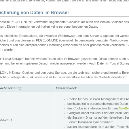
ie Verschlüsselung aktiviert ist, können die Daten, die sie an uns übermitteln, nicht von Dri
icherung von Daten im Browser
ebseite PEGELONLINE verwendet sogenannte "Cookies" als auch den lokalen Speicher des 
hern. Diese Informationen beinhalten keine personenbezogenen Daten.
es sind kleine Datenpakete, die zwischen Webbrowser und dem Server ausgetauscht werde
ichert und von diesem an PEGELONLINE übermittelt. In dem jeweils genutzten Webbrowser
ookies durch eine entsprechende Einstellung einschränken oder grundsätzlich verhindern. B
cht werden.
er "Local Storage" Technik werden Daten lokal im Browser gespeichert. Diese können auch 
hen und bei einem späteren Besuch wieder ausgelesen werden. Auch Daten im "Local Storag
ONLINE nutzt Cookies und den Local Storage, um die technisch sichere und korrekte Bereit
icht grundlegende Funktionen und ist für die einwandfreie Funktion der Website erforderlich.
kiebezeichung
Einsatzzweck
Cookie für das Session-Management des 
beinhaltet keine personenbezogenen Daten
das Cookie ist insbesondere für den
Abo-Be
Gültigkeit endet mit Ablauf der aktuellen Sit
die Session-ID ist nur auf dem jeweiligen Se
SSIONID
Server-Instanzen synchronisiert
basiert insbesondere nicht auf der IP des N