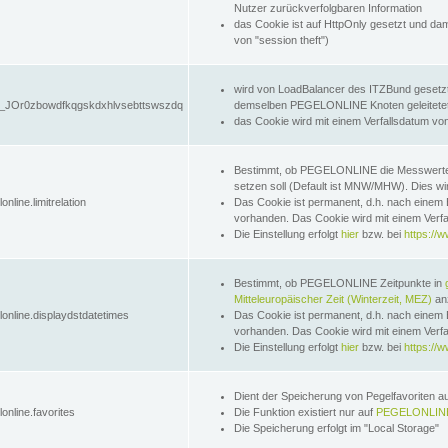
Nutzer zurückverfolgbaren Information
das Cookie ist auf HttpOnly gesetzt und dam
von "session theft")
wird von LoadBalancer des ITZBund gesetzt
JOr0zbowdfkqgskdxhlvsebttswszdq
demselben PEGELONLINE Knoten geleitetet w
das Cookie wird mit einem Verfallsdatum vo
Bestimmt, ob PEGELONLINE die Messwer
setzen soll (Default ist MNW/MHW). Dies wirk
online.limitrelation
Das Cookie ist permanent, d.h. nach einem 
vorhanden. Das Cookie wird mit einem Verfa
Die Einstellung erfolgt
hier
bzw. bei
https://w
Bestimmt, ob PEGELONLINE Zeitpunkte in
Mitteleuropäischer Zeit (Winterzeit, MEZ)
anz
lonline.displaydstdatetimes
Das Cookie ist permanent, d.h. nach einem 
vorhanden. Das Cookie wird mit einem Verfa
Die Einstellung erfolgt
hier
bzw. bei
https://w
Dient der Speicherung von Pegelfavoriten 
online.favorites
Die Funktion existiert nur auf
PEGELONLINE
Die Speicherung erfolgt im "Local Storage"