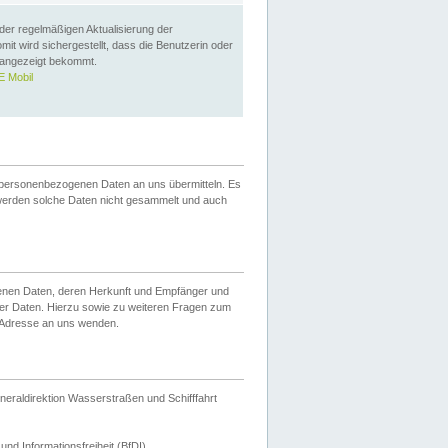
 der regelmäßigen Aktualisierung der
omit wird sichergestellt, dass die Benutzerin oder
 angezeigt bekommt.
 Mobil
 personenbezogenen Daten an uns übermitteln. Es
werden solche Daten nicht gesammelt und auch
ogenen Daten, deren Herkunft und Empfänger und
er Daten. Hierzu sowie zu weiteren Fragen zum
 Adresse an uns wenden.
neraldirektion Wasserstraßen und Schifffahrt
nd Informationsfreiheit (BfDI).