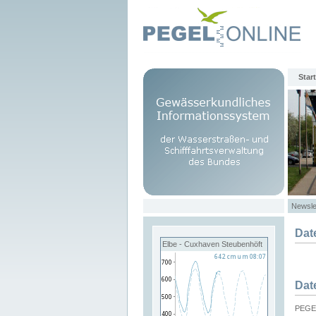
Start
Newsle
Dat
Elbe - Cuxhaven Steubenhöft
Dat
PEGEL