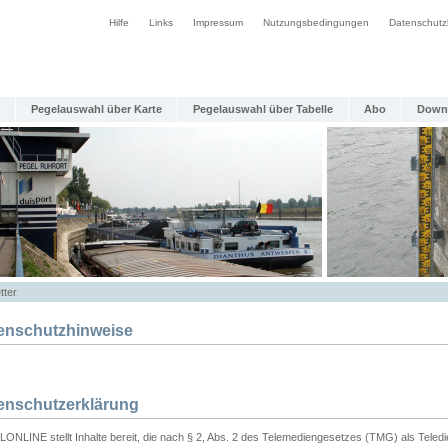
Hilfe
Links
Impressum
Nutzungsbedingungen
Datenschutz
Pegelauswahl über Karte
Pegelauswahl über Tabelle
Abo
Down
tter
enschutzhinweise
enschutzerklärung
ONLINE stellt Inhalte bereit, die nach § 2, Abs. 2 des Telemediengesetzes (TMG) als Teled