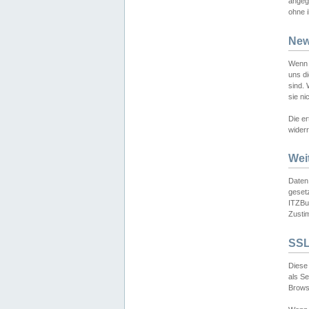
angeg
ohne i
New
Wenn 
uns d
sind.
sie ni
Die er
widerr
Wei
Daten,
gesetz
ITZBun
Zusti
SSL
Diese 
als S
Browse