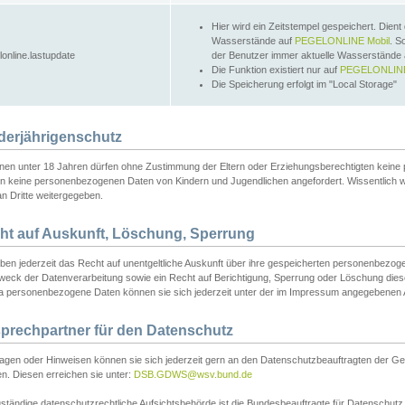
Hier wird ein Zeitstempel gespeichert. Dient
Wasserstände auf
PEGELONLINE Mobil
. S
lonline.lastupdate
der Benutzer immer aktuelle Wasserstände
Die Funktion existiert nur auf
PEGELONLINE
Die Speicherung erfolgt im "Local Storage"
derjährigenschutz
nen unter 18 Jahren dürfen ohne Zustimmung der Eltern oder Erziehungsberechtigten keine
n keine personenbezogenen Daten von Kindern und Jugendlichen angefordert. Wissentlich 
an Dritte weitergegeben.
ht auf Auskunft, Löschung, Sperrung
aben jederzeit das Recht auf unentgeltliche Auskunft über ihre gespeicherten personenbez
weck der Datenverarbeitung sowie ein Recht auf Berichtigung, Sperrung oder Löschung dies
 personenbezogene Daten können sie sich jederzeit unter der im Impressum angegebenen
prechpartner für den Datenschutz
ragen oder Hinweisen können sie sich jederzeit gern an den Datenschutzbeauftragten der Ge
n. Diesen erreichen sie unter:
DSB.GDWS@wsv.bund.de
ständige datenschutzrechtliche Aufsichtsbehörde ist die Bundesbeauftragte für Datenschutz u