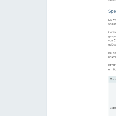
Wenn d
Spe
Die W
speic
Cooki
gespe
von C
gelös
Bei d
beste
PEGEL
ermögl
Coo
JSE