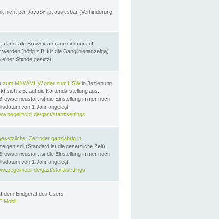
it nicht per JavaScript auslesbar (Verhinderung
, damit alle Browseranfragen immer auf
erden (nötig z.B. für die Ganglinienanzeige)
n einer Stunde gesetzt
te
zum MNW/MHW oder zum HSW
in Beziehung
t sich z.B. auf die Kartendarstellung aus.
Browserneustart ist die Einstellung immer noch
llsdatum von 1 Jahr angelegt.
ww.pegelmobil.de/gast/start#settings
gesetzlicher Zeit oder ganzjährig in
eigen soll (Standard ist die gesetzliche Zeit).
Browserneustart ist die Einstellung immer noch
llsdatum von 1 Jahr angelegt.
ww.pegelmobil.de/gast/start#settings
auf dem Endgerät des Users
 Mobil