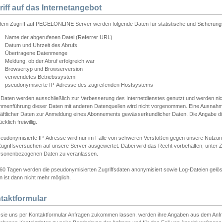
riff auf das Internetangebot
edem Zugriff auf PEGELONLINE Server werden folgende Daten für statistische und Sicherun
Name der abgerufenen Datei (Referrer URL)
Datum und Uhrzeit des Abrufs
Übertragene Datenmenge
Meldung, ob der Abruf erfolgreich war
Browsertyp und Browserversion
verwendetes Betriebssystem
pseudonymisierte IP-Adresse des zugreifenden Hostsystems
 Daten werden ausschließlich zur Verbesserung des Internetdienstes genutzt und werden ni
menführung dieser Daten mit anderen Datenquellen wird nicht vorgenommen. Eine Ausnahme 
äftlicher Daten zur Anmeldung eines Abonnements gewässerkundlicher Daten. Die Angabe die
cklich freiwillig.
seudonymisierte IP-Adresse wird nur im Falle von schweren Verstößen gegen unsere Nutzun
Zugriffsversuchen auf unsere Server ausgewertet. Dabei wird das Recht vorbehalten, unter Z
rsonenbezogenen Daten zu veranlassen.
60 Tagen werden die pseudonymisierten Zugriffsdaten anonymisiert sowie Log-Dateien gelösc
 ist dann nicht mehr möglich.
taktformular
sie uns per Kontaktformular Anfragen zukommen lassen, werden ihre Angaben aus dem Anfrag