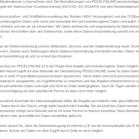
s Mediendienste zu bezeichnen sind. Die Dienstleistungen von PEGELONLINE berücksichtigen
egeln der Datenschutz-Grundverordnung (DS-GVO, EU 2016/679) und dem Bundesdatensc
asserstraßen- und Schifffahrtsverwaltung des Bundes (WSV, Herausgeber) und das ITZBund
nenbezogenen Daten sehr ernst und behandeln ihre personenbezogenen Daten vertraulich. W
 erheben und wie wir sie verwenden. Wir haben technische und organisatorische Maßnahmen g
zlichen Vorschriften über den Datenschutz sowie diese Datenschutzerklärung sowohl von uns
n.
ge der Weiterentwicklung unserer Webseiten, Services und der Implementierung neuer Techn
ssern, können auch Änderungen dieser Datenschutzerklärung erforderlich werden. Daher emp
schutzerklärung ab und zu erneut durchzulesen.
utzung von PEGELONLINE ist in der Regel ohne Angabe personenbezogener Daten möglich.
edem Nutzerzugriff auf eine Webseite der Dienstleistung PEGELONLINE sowie für jeden Dat
en in einer Protokolldatei pseudonymisiert gespeichert. Diese Daten sind nicht personenbez
statistisch ausgewertet, um Zugriffstrends zu erkennen und das Angebot entsprechend zu 
mit persönlichen Daten verknüpft und nicht an Dritte weitergegeben. Nach 60 Tagen werden d
ückverfolgung auf eine spezifische Person ist dann nicht mehr möglich.
Ausnahme innerhalb des Internetangebotes bildet die Eingabe persönlicher oder geschäftlic
 Daten durch den Nutzer erfolgt dabei ausdrücklich freiwillig. Die persönlichen Daten werden
asswortes erfolgt verschlüsselt und ist für keine Person im Klartext einsehbar. Nach Abmel
lichen oder geschäftlichen Daten unmittelbar gelöscht.
isen darauf hin, dass die Datenübertragung im Internet (z.B. bei der Kommunikation per E-Ma
loser Schutz der Daten vor dem Zugriff durch Dritte ist nicht möglich.