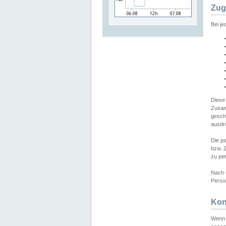
Zug
Bei j
Diese
Zusam
gesch
ausdrü
Die p
bzw. 
zu pe
Nach 
Person
Kon
Wenn 