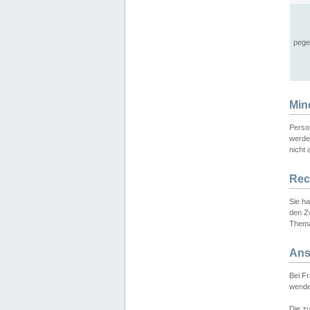
pege
Min
Perso
werde
nicht 
Rec
Sie h
den Z
Thema
Ans
Bei F
wende
Die zu