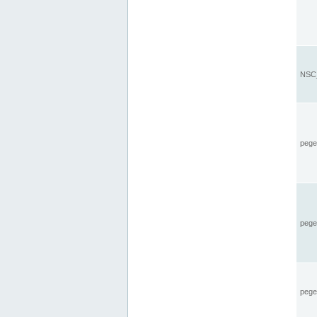
NSC_
pegel
pege
pegel