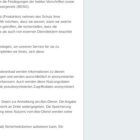
 die Festlegungen der beiden Vorschriften sowie
hutzgesetz (BDSG).
 (Produktion) nehmen den Schutz ihrer
ir möchten, dass sie wissen, wann wir welche
etroffen, die sicherstellen, dass die
 als auch von externen Dienstleistern beachtet
ologien, um unseren Service für sie zu
fehlen wir Ihnen, sich diese
endownload werden Informationen zu diesen
ogen und werden ausschließlich in anonymisierter
verbessern. Auch werden diese Nutzungsdaten
ie pseudonymisierten Zugriffsdaten anonymisiert.
her Daten zur Anmeldung am Abo-Dienst. Die Angabe
 nicht an Dritte weitergegeben. Die Speicherung
dung eines Nutzers vom Abo-Dienst werden seine
il) Sicherheitslücken aufweisen kann. Ein