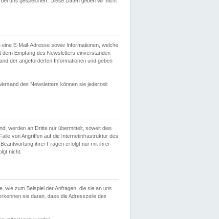
ei uns gespeichert. Diese Daten geben wir nicht
 eine E-Mail-Adresse sowie Informationen, welche
it dem Empfang des Newsletters einverstanden
sand der angeforderten Informationen und geben
 Versand des Newsletters können sie jederzeit
, werden an Dritte nur übermittelt, soweit dies
lle von Angriffen auf die Internetinfrastruktur des
Beantwortung ihrer Fragen erfolgt nur mit ihrer
gt nicht.
, wie zum Beispiel der Anfragen, die sie an uns
erkennen sie daran, dass die Adresszeile des