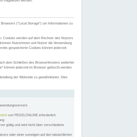
tten mitgelesen werden.
Browsers ("Local Storage") um Informationen zu
n. Cookies werden auf dem Rechner des Nutzers
 können Nutzerinnen und Nutzer die Verwendung
ereits gespeicherte Cookies können jederzeit
nach dem Schließen des Browserfensters weiterhin
e" können jederzeit im Browser gelöscht werden.
stellung der Webseite zu gewährleisten. Dies
Anwendungsservers
reich
von PEGELONLINE erforderlich
zung
rver gültig und wird nicht über verschiedene
utzers oder einer sonstigen auf den tatsächlichen