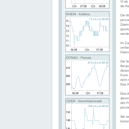
VI al
die R
RHEIN - Koblenz
Die W
perso
Daten
geset
werde
Im Zu
verbe
Daten
DONAU - Passau
Die N
Bei j
Aktion
Form 
nicht 
Eine R
Eine 
dieser
ODER - Eisenhüttenstadt
des P
persön
Wir we
lücken