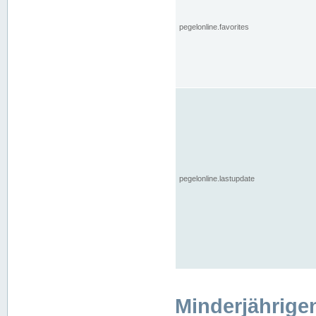
pegelonline.favorites
pegelonline.lastupdate
Minderjährige