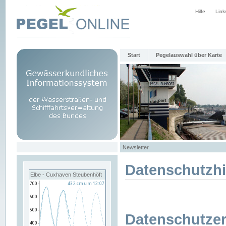
Hilfe
Link
Start
Pegelauswahl über Karte
Newsletter
Datenschutzh
Elbe - Cuxhaven Steubenhöft
Datenschutzer