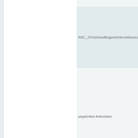
NSC_JOr0zbowdfkqgskdxhlvsebttsws
pegelonline.limitrelation