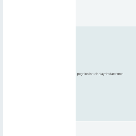
pegelonline.displaydstdatetimes