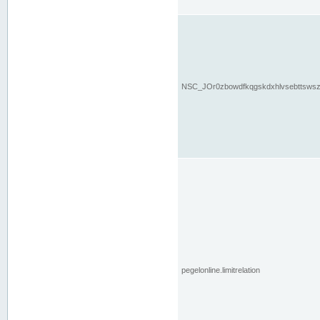
NSC_JOr0zbowdfkqgskdxhlvsebttsws
pegelonline.limitrelation