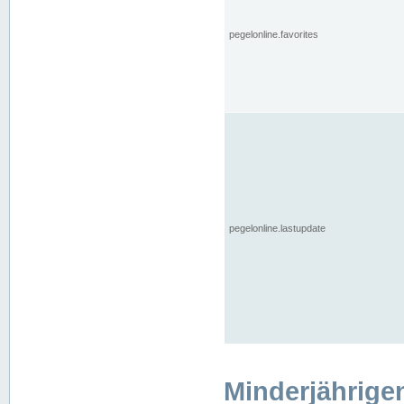
pegelonline.favorites
pegelonline.lastupdate
Minderjährige