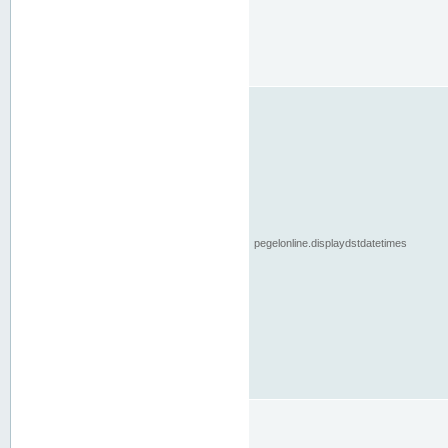
pegelonline.displaydstdatetimes