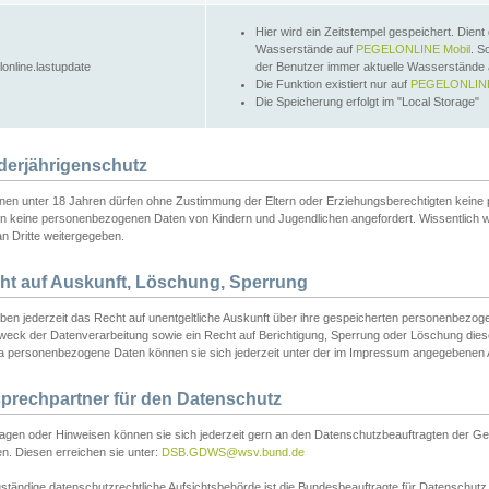
Hier wird ein Zeitstempel gespeichert. Dient
Wasserstände auf
PEGELONLINE Mobil
. S
lonline.lastupdate
der Benutzer immer aktuelle Wasserstände
Die Funktion existiert nur auf
PEGELONLINE
Die Speicherung erfolgt im "Local Storage"
derjährigenschutz
nen unter 18 Jahren dürfen ohne Zustimmung der Eltern oder Erziehungsberechtigten keine
n keine personenbezogenen Daten von Kindern und Jugendlichen angefordert. Wissentlich 
an Dritte weitergegeben.
ht auf Auskunft, Löschung, Sperrung
aben jederzeit das Recht auf unentgeltliche Auskunft über ihre gespeicherten personenbez
weck der Datenverarbeitung sowie ein Recht auf Berichtigung, Sperrung oder Löschung dies
 personenbezogene Daten können sie sich jederzeit unter der im Impressum angegebenen
prechpartner für den Datenschutz
ragen oder Hinweisen können sie sich jederzeit gern an den Datenschutzbeauftragten der Ge
n. Diesen erreichen sie unter:
DSB.GDWS@wsv.bund.de
ständige datenschutzrechtliche Aufsichtsbehörde ist die Bundesbeauftragte für Datenschutz u