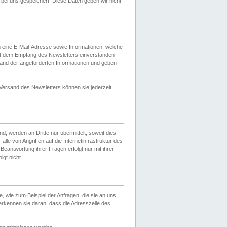
ei uns gespeichert. Diese Daten geben wir nicht
 eine E-Mail-Adresse sowie Informationen, welche
it dem Empfang des Newsletters einverstanden
sand der angeforderten Informationen und geben
 Versand des Newsletters können sie jederzeit
, werden an Dritte nur übermittelt, soweit dies
lle von Angriffen auf die Internetinfrastruktur des
Beantwortung ihrer Fragen erfolgt nur mit ihrer
gt nicht.
, wie zum Beispiel der Anfragen, die sie an uns
erkennen sie daran, dass die Adresszeile des