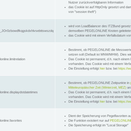
Nutzer zurückverfolgbaren Information
das Cookie ist auf HttpOnly gesetzt und dam
von "session theft")
wird von LoadBalancer des ITZBund gesetzt
JOr0zbowdfkqgskdxhlvsebttswszdq
demselben PEGELONLINE Knoten geleitetet w
das Cookie wird mit einem Verfallsdatum vo
Bestimmt, ob PEGELONLINE die Messwer
setzen soll (Default ist MNW/MHW). Dies wirk
online.limitrelation
Das Cookie ist permanent, d.h. nach einem 
vorhanden. Das Cookie wird mit einem Verfa
Die Einstellung erfolgt
hier
bzw. bei
https://w
Bestimmt, ob PEGELONLINE Zeitpunkte in
Mitteleuropäischer Zeit (Winterzeit, MEZ)
anz
lonline.displaydstdatetimes
Das Cookie ist permanent, d.h. nach einem 
vorhanden. Das Cookie wird mit einem Verfa
Die Einstellung erfolgt
hier
bzw. bei
https://w
Dient der Speicherung von Pegelfavoriten 
online.favorites
Die Funktion existiert nur auf
PEGELONLINE
Die Speicherung erfolgt im "Local Storage"