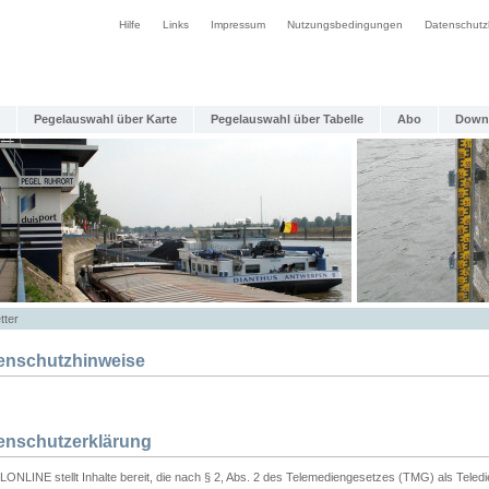
Hilfe
Links
Impressum
Nutzungsbedingungen
Datenschutz
Pegelauswahl über Karte
Pegelauswahl über Tabelle
Abo
Down
tter
enschutzhinweise
enschutzerklärung
ONLINE stellt Inhalte bereit, die nach § 2, Abs. 2 des Telemediengesetzes (TMG) als Teled