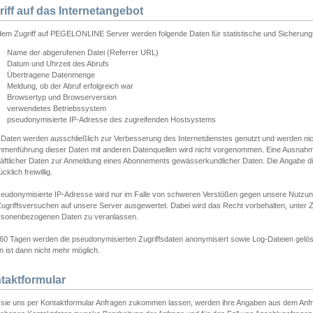
riff auf das Internetangebot
edem Zugriff auf PEGELONLINE Server werden folgende Daten für statistische und Sicherun
Name der abgerufenen Datei (Referrer URL)
Datum und Uhrzeit des Abrufs
Übertragene Datenmenge
Meldung, ob der Abruf erfolgreich war
Browsertyp und Browserversion
verwendetes Betriebssystem
pseudonymisierte IP-Adresse des zugreifenden Hostsystems
 Daten werden ausschließlich zur Verbesserung des Internetdienstes genutzt und werden ni
menführung dieser Daten mit anderen Datenquellen wird nicht vorgenommen. Eine Ausnahme 
äftlicher Daten zur Anmeldung eines Abonnements gewässerkundlicher Daten. Die Angabe die
cklich freiwillig.
seudonymisierte IP-Adresse wird nur im Falle von schweren Verstößen gegen unsere Nutzun
Zugriffsversuchen auf unsere Server ausgewertet. Dabei wird das Recht vorbehalten, unter Z
rsonenbezogenen Daten zu veranlassen.
60 Tagen werden die pseudonymisierten Zugriffsdaten anonymisiert sowie Log-Dateien gelösc
 ist dann nicht mehr möglich.
taktformular
sie uns per Kontaktformular Anfragen zukommen lassen, werden ihre Angaben aus dem Anfrag