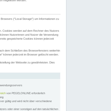
tten mitgelesen werden.
Browsers ("Local Storage") um Informationen zu
n. Cookies werden auf dem Rechner des Nutzers
 können Nutzerinnen und Nutzer die Verwendung
ereits gespeicherte Cookies können jederzeit
nach dem Schließen des Browserfensters weiterhin
e" können jederzeit im Browser gelöscht werden.
stellung der Webseite zu gewährleisten. Dies
Anwendungsservers
reich
von PEGELONLINE erforderlich
zung
rver gültig und wird nicht über verschiedene
utzers oder einer sonstigen auf den tatsächlichen