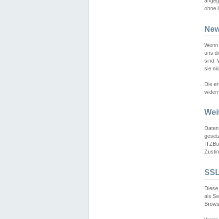
angeg
ohne i
New
Wenn 
uns d
sind.
sie ni
Die er
widerr
Wei
Daten,
gesetz
ITZBun
Zusti
SSL
Diese 
als S
Browse