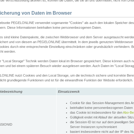
ie Verschlüsselung aktiviert ist, können die Daten, die sie an uns übermitteln, nicht von Dri
icherung von Daten im Browser
ebseite PEGELONLINE verwendet sogenannte "Cookies" als auch den lokalen Speicher des 
hern. Diese Informationen beinhalten keine personenbezogenen Daten.
es sind kleine Datenpakete, die zwischen Webbrowser und dem Server ausgetauscht werde
ichert und von diesem an PEGELONLINE übermittelt. In dem jeweils genutzten Webbrowser
ookies durch eine entsprechende Einstellung einschränken oder grundsätzlich verhindern. B
cht werden.
er "Local Storage" Technik werden Daten lokal im Browser gespeichert. Diese können auch 
hen und bei einem späteren Besuch wieder ausgelesen werden. Auch Daten im "Local Storag
ONLINE nutzt Cookies und den Local Storage, um die technisch sichere und korrekte Bereit
icht grundlegende Funktionen und ist für die einwandfreie Funktion der Website erforderlich.
kiebezeichung
Einsatzzweck
Cookie für das Session-Management des 
beinhaltet keine personenbezogenen Daten
das Cookie ist insbesondere für den
Abo-Be
Gültigkeit endet mit Ablauf der aktuellen Sit
die Session-ID ist nur auf dem jeweiligen Se
SSIONID
Server-Instanzen synchronisiert
basiert insbesondere nicht auf der IP des N