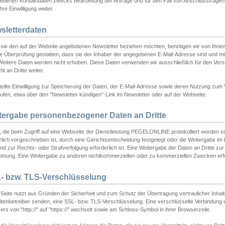
ebenen Kontaktdaten zwecks Bearbeitung der Anfrage und für den Fall von Anschlussfragen b
hre Einwilligung weiter.
sletterdaten
sie den auf der Website angebotenen Newsletter beziehen möchten, benötigen wir von Ihnen
ie Überprüfung gestatten, dass sie der Inhaber der angegebenen E-Mail-Adresse sind und m
 Weitere Daten werden nicht erhoben. Diese Daten verwenden wir ausschließlich für den Ver
cht an Dritte weiter.
teilte Einwilligung zur Speicherung der Daten, der E-Mail-Adresse sowie deren Nutzung zum
ufen, etwa über den "Newsletter kündigen"-Link im Newsletter oder auf der Webseite.
tergabe personenbezogener Daten an Dritte
 die beim Zugriff auf eine Webseite der Dienstleistung PEGELONLINE protokolliert worden sind
lich vorgeschrieben ist, durch eine Gerichtsentscheidung festgelegt oder die Weitergabe im Fa
d zur Rechts- oder Strafverfolgung erforderlich ist. Eine Weitergabe der Daten an Dritte zur 
mmung. Eine Weitergabe zu anderen nichtkommerziellen oder zu kommerziellen Zwecken erfol
- bzw. TLS-Verschlüsselung
Seite nutzt aus Gründen der Sicherheit und zum Schutz der Übertragung vertraulicher Inhalte
eitenbetreiber senden, eine SSL- bzw. TLS-Verschlüsselung. Eine verschlüsselte Verbindung 
rs von "http://" auf "https://" wechselt sowie am Schloss-Symbol in ihrer Browserzeile.