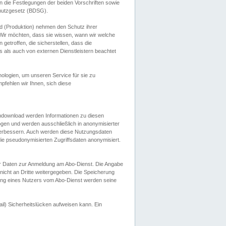
 die Festlegungen der beiden Vorschriften sowie
hutzgesetz (BDSG).
 (Produktion) nehmen den Schutz ihrer
ir möchten, dass sie wissen, wann wir welche
etroffen, die sicherstellen, dass die
 als auch von externen Dienstleistern beachtet
ologien, um unseren Service für sie zu
fehlen wir Ihnen, sich diese
endownload werden Informationen zu diesen
ogen und werden ausschließlich in anonymisierter
verbessern. Auch werden diese Nutzungsdaten
ie pseudonymisierten Zugriffsdaten anonymisiert.
her Daten zur Anmeldung am Abo-Dienst. Die Angabe
 nicht an Dritte weitergegeben. Die Speicherung
dung eines Nutzers vom Abo-Dienst werden seine
il) Sicherheitslücken aufweisen kann. Ein