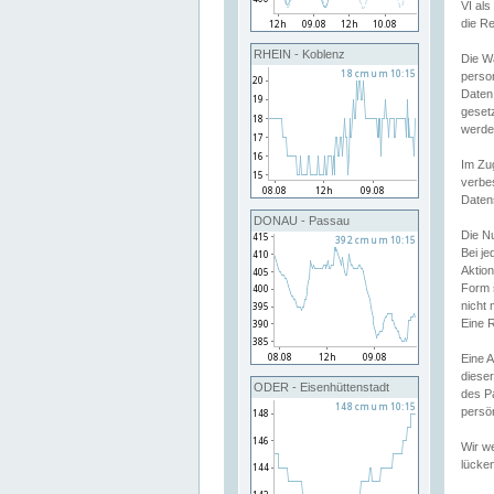
VI al
die R
RHEIN - Koblenz
Die W
perso
Daten
geset
werde
Im Zu
verbe
Daten
DONAU - Passau
Die N
Bei j
Aktion
Form 
nicht 
Eine R
Eine 
dieser
ODER - Eisenhüttenstadt
des P
persön
Wir we
lücken