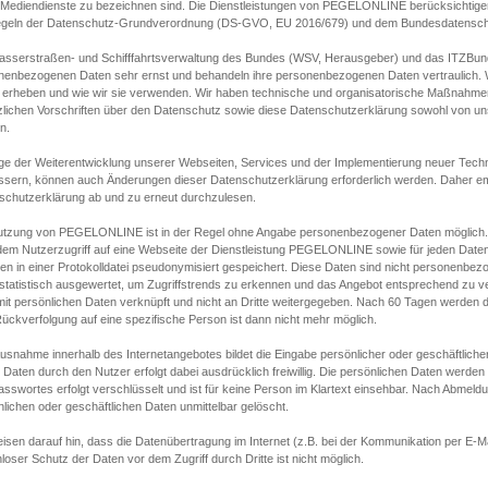
s Mediendienste zu bezeichnen sind. Die Dienstleistungen von PEGELONLINE berücksichtigen
egeln der Datenschutz-Grundverordnung (DS-GVO, EU 2016/679) und dem Bundesdatensc
asserstraßen- und Schifffahrtsverwaltung des Bundes (WSV, Herausgeber) und das ITZBund
nenbezogenen Daten sehr ernst und behandeln ihre personenbezogenen Daten vertraulich. W
 erheben und wie wir sie verwenden. Wir haben technische und organisatorische Maßnahmen g
zlichen Vorschriften über den Datenschutz sowie diese Datenschutzerklärung sowohl von uns
n.
ge der Weiterentwicklung unserer Webseiten, Services und der Implementierung neuer Techn
ssern, können auch Änderungen dieser Datenschutzerklärung erforderlich werden. Daher emp
schutzerklärung ab und zu erneut durchzulesen.
utzung von PEGELONLINE ist in der Regel ohne Angabe personenbezogener Daten möglich.
edem Nutzerzugriff auf eine Webseite der Dienstleistung PEGELONLINE sowie für jeden Dat
en in einer Protokolldatei pseudonymisiert gespeichert. Diese Daten sind nicht personenbez
statistisch ausgewertet, um Zugriffstrends zu erkennen und das Angebot entsprechend zu 
mit persönlichen Daten verknüpft und nicht an Dritte weitergegeben. Nach 60 Tagen werden d
ückverfolgung auf eine spezifische Person ist dann nicht mehr möglich.
Ausnahme innerhalb des Internetangebotes bildet die Eingabe persönlicher oder geschäftlic
 Daten durch den Nutzer erfolgt dabei ausdrücklich freiwillig. Die persönlichen Daten werden
asswortes erfolgt verschlüsselt und ist für keine Person im Klartext einsehbar. Nach Abmel
lichen oder geschäftlichen Daten unmittelbar gelöscht.
isen darauf hin, dass die Datenübertragung im Internet (z.B. bei der Kommunikation per E-Ma
loser Schutz der Daten vor dem Zugriff durch Dritte ist nicht möglich.