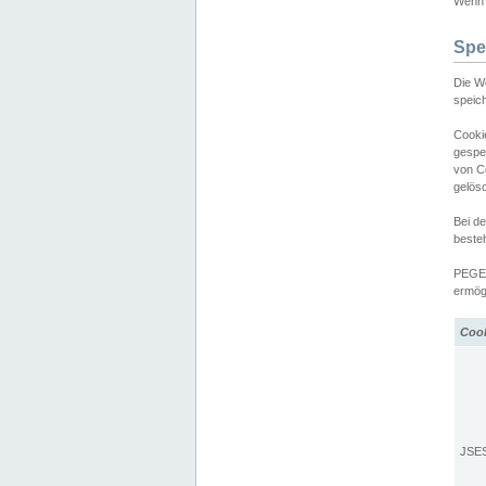
Wenn d
Spe
Die W
speic
Cooki
gespe
von C
gelös
Bei d
beste
PEGEL
ermögl
Coo
JSE