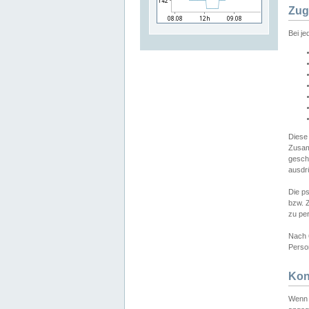
Zug
Bei j
Diese
Zusam
gesch
ausdrü
Die p
bzw. 
zu pe
Nach 
Person
Kon
Wenn 