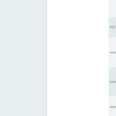
NSC_
pegel
pege
pegel