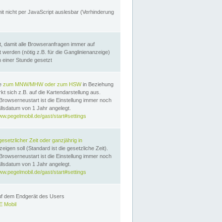
it nicht per JavaScript auslesbar (Verhinderung
, damit alle Browseranfragen immer auf
erden (nötig z.B. für die Ganglinienanzeige)
n einer Stunde gesetzt
te
zum MNW/MHW oder zum HSW
in Beziehung
t sich z.B. auf die Kartendarstellung aus.
Browserneustart ist die Einstellung immer noch
llsdatum von 1 Jahr angelegt.
ww.pegelmobil.de/gast/start#settings
gesetzlicher Zeit oder ganzjährig in
eigen soll (Standard ist die gesetzliche Zeit).
Browserneustart ist die Einstellung immer noch
llsdatum von 1 Jahr angelegt.
ww.pegelmobil.de/gast/start#settings
auf dem Endgerät des Users
 Mobil