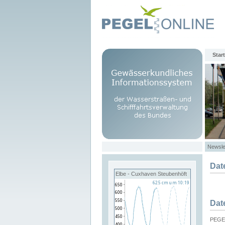
Start
Newsle
Dat
Elbe - Cuxhaven Steubenhöft
Dat
PEGEL