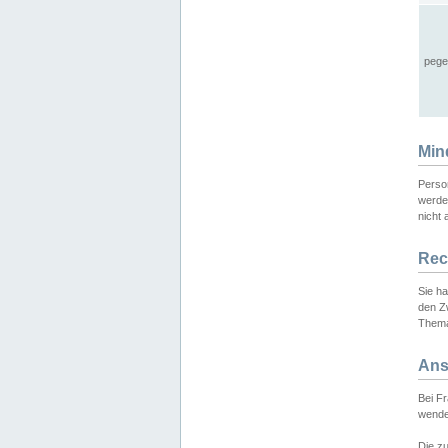
pege
Min
Perso
werde
nicht 
Rec
Sie h
den Z
Thema
Ans
Bei F
wende
Die zu