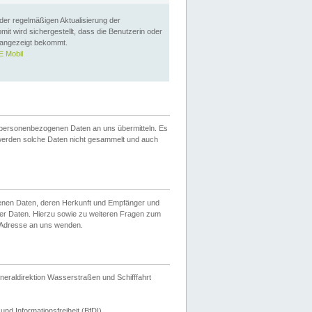
 der regelmäßigen Aktualisierung der
omit wird sichergestellt, dass die Benutzerin oder
 angezeigt bekommt.
 Mobil
 personenbezogenen Daten an uns übermitteln. Es
werden solche Daten nicht gesammelt und auch
ogenen Daten, deren Herkunft und Empfänger und
er Daten. Hierzu sowie zu weiteren Fragen zum
 Adresse an uns wenden.
neraldirektion Wasserstraßen und Schifffahrt
nd Informationsfreiheit (BfDI).