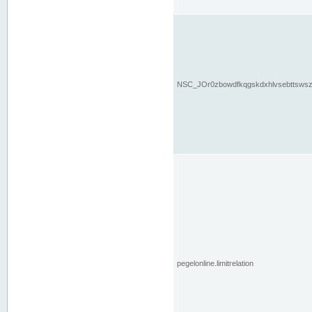
NSC_JOr0zbowdfkqgskdxhlvsebttsws
pegelonline.limitrelation