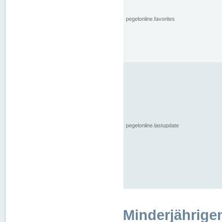
pegelonline.favorites
pegelonline.lastupdate
Minderjährige