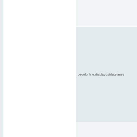
pegelonline.displaydstdatetimes