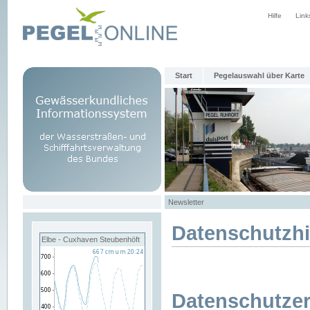
Hilfe
Link
Start
Pegelauswahl über Karte
Newsletter
Datenschutzh
Elbe - Cuxhaven Steubenhöft
Datenschutzer