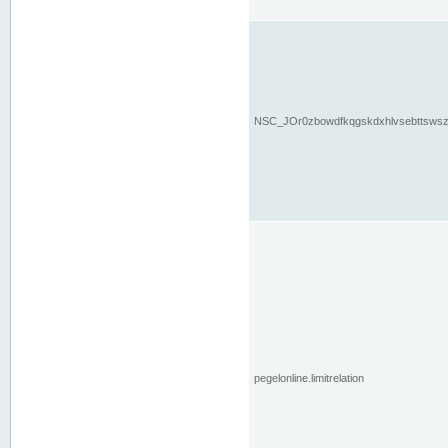
NSC_JOr0zbowdfkqgskdxhlvsebttsws
pegelonline.limitrelation