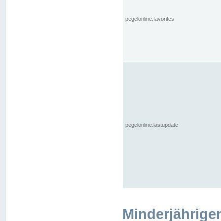
pegelonline.favorites
pegelonline.lastupdate
Minderjährige