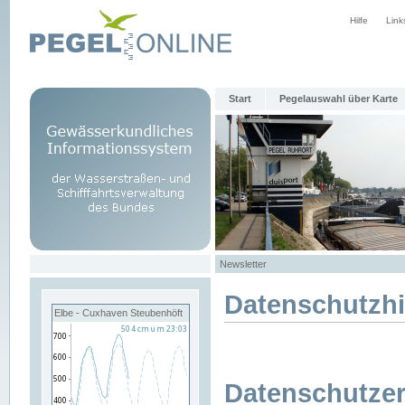
Hilfe
Link
Start
Pegelauswahl über Karte
Newsletter
Datenschutzh
Elbe - Cuxhaven Steubenhöft
Datenschutzer