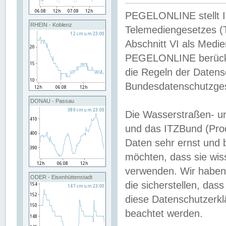
PEGELONLINE stellt Inh
RHEIN - Koblenz
Telemediengesetzes (
Abschnitt VI als Medie
PEGELONLINE berücksi
die Regeln der Date
Bundesdatenschutzge
DONAU - Passau
Die Wasserstraßen- u
und das ITZBund (Pro
Daten sehr ernst und 
möchten, dass sie wis
verwenden. Wir haben
ODER - Eisenhüttenstadt
die sicherstellen, das
diese Datenschutzerkl
beachtet werden.