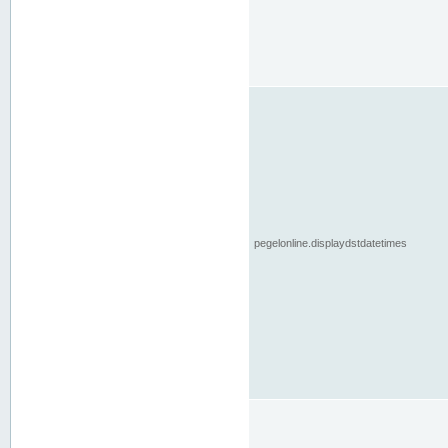
pegelonline.displaydstdatetimes