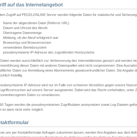
riff auf das Internetangebot
edem Zugriff auf PEGELONLINE Server werden folgende Daten für statistische und Sicherun
Name der abgerufenen Datei (Referrer URL)
Datum und Uhrzeit des Abrufs
Übertragene Datenmenge
Meldung, ob der Abruf erfolgreich war
Browsertyp und Browserversion
verwendetes Betriebssystem
pseudonymisierte IP-Adresse des zugreifenden Hostsystems
 Daten werden ausschließlich zur Verbesserung des Internetdienstes genutzt und werden ni
menführung dieser Daten mit anderen Datenquellen wird nicht vorgenommen. Eine Ausnahme 
äftlicher Daten zur Anmeldung eines Abonnements gewässerkundlicher Daten. Die Angabe die
cklich freiwillig.
seudonymisierte IP-Adresse wird nur im Falle von schweren Verstößen gegen unsere Nutzun
Zugriffsversuchen auf unsere Server ausgewertet. Dabei wird das Recht vorbehalten, unter Z
rsonenbezogenen Daten zu veranlassen.
60 Tagen werden die pseudonymisierten Zugriffsdaten anonymisiert sowie Log-Dateien gelösc
 ist dann nicht mehr möglich.
taktformular
sie uns per Kontaktformular Anfragen zukommen lassen, werden ihre Angaben aus dem Anfrag