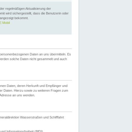
 der regelmäßigen Aktualisierung der
omit wird sichergestellt, dass die Benutzerin oder
 angezeigt bekommt.
 Mobil
 personenbezogenen Daten an uns übermitteln. Es
werden solche Daten nicht gesammelt und auch
ogenen Daten, deren Herkunft und Empfänger und
er Daten. Hierzu sowie zu weiteren Fragen zum
 Adresse an uns wenden.
neraldirektion Wasserstraßen und Schifffahrt
nd Informationsfreiheit (BfDI).