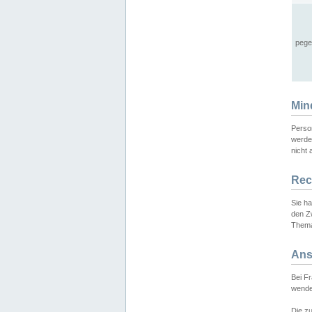
pege
Min
Perso
werde
nicht 
Rec
Sie h
den Z
Thema
Ans
Bei F
wende
Die zu