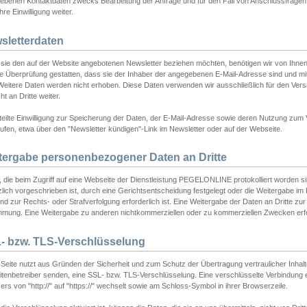
ebenen Kontaktdaten zwecks Bearbeitung der Anfrage und für den Fall von Anschlussfragen b
hre Einwilligung weiter.
sletterdaten
sie den auf der Website angebotenen Newsletter beziehen möchten, benötigen wir von Ihnen
ie Überprüfung gestatten, dass sie der Inhaber der angegebenen E-Mail-Adresse sind und m
 Weitere Daten werden nicht erhoben. Diese Daten verwenden wir ausschließlich für den Ver
cht an Dritte weiter.
teilte Einwilligung zur Speicherung der Daten, der E-Mail-Adresse sowie deren Nutzung zum
ufen, etwa über den "Newsletter kündigen"-Link im Newsletter oder auf der Webseite.
tergabe personenbezogener Daten an Dritte
 die beim Zugriff auf eine Webseite der Dienstleistung PEGELONLINE protokolliert worden sind
lich vorgeschrieben ist, durch eine Gerichtsentscheidung festgelegt oder die Weitergabe im Fa
d zur Rechts- oder Strafverfolgung erforderlich ist. Eine Weitergabe der Daten an Dritte zur 
mmung. Eine Weitergabe zu anderen nichtkommerziellen oder zu kommerziellen Zwecken erfol
- bzw. TLS-Verschlüsselung
Seite nutzt aus Gründen der Sicherheit und zum Schutz der Übertragung vertraulicher Inhalte
eitenbetreiber senden, eine SSL- bzw. TLS-Verschlüsselung. Eine verschlüsselte Verbindung 
rs von "http://" auf "https://" wechselt sowie am Schloss-Symbol in ihrer Browserzeile.