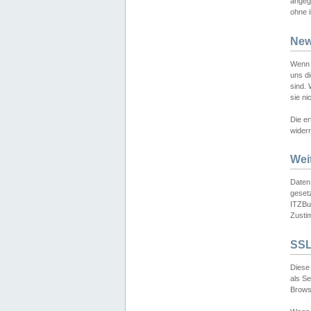
angeg
ohne i
New
Wenn 
uns d
sind.
sie ni
Die er
widerr
Wei
Daten,
gesetz
ITZBun
Zusti
SSL
Diese 
als S
Browse