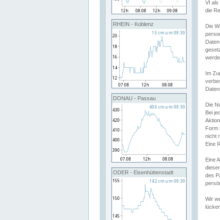
VI al
die R
RHEIN - Koblenz
Die W
perso
Daten
geset
werde
Im Zu
verbe
Daten
DONAU - Passau
Die N
Bei j
Aktion
Form 
nicht 
Eine R
Eine 
dieser
ODER - Eisenhüttenstadt
des P
persön
Wir we
lücken