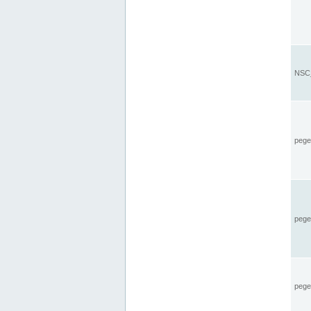
NSC_
pegel
pege
pegel