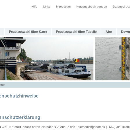
Hilfe
Links
Impressum
Nutzungsbedingungen
Datenschutz
Pegelauswahl über Karte
Pegelauswahl über Tabelle
Abo
Down
tter
enschutzhinweise
enschutzerklärung
ONLINE stellt Inhalte bereit, die nach § 2, Abs. 2 des Telemediengesetzes (TMG) als Teled