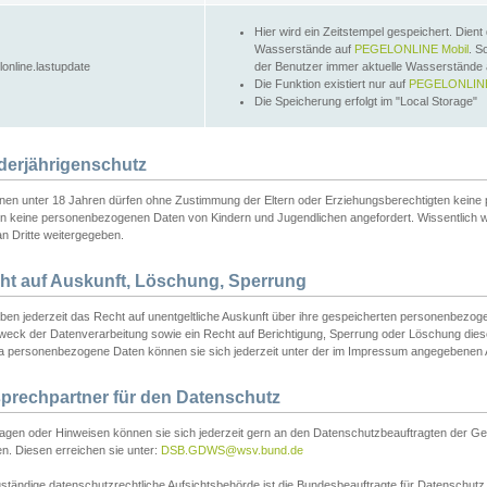
Hier wird ein Zeitstempel gespeichert. Dient
Wasserstände auf
PEGELONLINE Mobil
. S
lonline.lastupdate
der Benutzer immer aktuelle Wasserstände
Die Funktion existiert nur auf
PEGELONLINE
Die Speicherung erfolgt im "Local Storage"
derjährigenschutz
nen unter 18 Jahren dürfen ohne Zustimmung der Eltern oder Erziehungsberechtigten keine
n keine personenbezogenen Daten von Kindern und Jugendlichen angefordert. Wissentlich 
an Dritte weitergegeben.
ht auf Auskunft, Löschung, Sperrung
aben jederzeit das Recht auf unentgeltliche Auskunft über ihre gespeicherten personenbez
weck der Datenverarbeitung sowie ein Recht auf Berichtigung, Sperrung oder Löschung dies
 personenbezogene Daten können sie sich jederzeit unter der im Impressum angegebenen
prechpartner für den Datenschutz
ragen oder Hinweisen können sie sich jederzeit gern an den Datenschutzbeauftragten der Ge
n. Diesen erreichen sie unter:
DSB.GDWS@wsv.bund.de
ständige datenschutzrechtliche Aufsichtsbehörde ist die Bundesbeauftragte für Datenschutz u