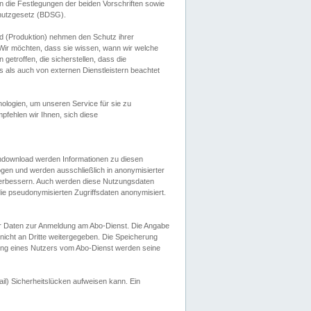
 die Festlegungen der beiden Vorschriften sowie
hutzgesetz (BDSG).
 (Produktion) nehmen den Schutz ihrer
ir möchten, dass sie wissen, wann wir welche
etroffen, die sicherstellen, dass die
 als auch von externen Dienstleistern beachtet
ologien, um unseren Service für sie zu
fehlen wir Ihnen, sich diese
endownload werden Informationen zu diesen
ogen und werden ausschließlich in anonymisierter
verbessern. Auch werden diese Nutzungsdaten
ie pseudonymisierten Zugriffsdaten anonymisiert.
her Daten zur Anmeldung am Abo-Dienst. Die Angabe
 nicht an Dritte weitergegeben. Die Speicherung
dung eines Nutzers vom Abo-Dienst werden seine
il) Sicherheitslücken aufweisen kann. Ein