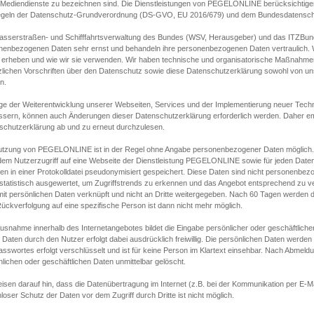
s Mediendienste zu bezeichnen sind. Die Dienstleistungen von PEGELONLINE berücksichtigen
egeln der Datenschutz-Grundverordnung (DS-GVO, EU 2016/679) und dem Bundesdatensc
asserstraßen- und Schifffahrtsverwaltung des Bundes (WSV, Herausgeber) und das ITZBund
nenbezogenen Daten sehr ernst und behandeln ihre personenbezogenen Daten vertraulich. W
 erheben und wie wir sie verwenden. Wir haben technische und organisatorische Maßnahmen g
zlichen Vorschriften über den Datenschutz sowie diese Datenschutzerklärung sowohl von uns
n.
ge der Weiterentwicklung unserer Webseiten, Services und der Implementierung neuer Techn
ssern, können auch Änderungen dieser Datenschutzerklärung erforderlich werden. Daher emp
schutzerklärung ab und zu erneut durchzulesen.
utzung von PEGELONLINE ist in der Regel ohne Angabe personenbezogener Daten möglich.
edem Nutzerzugriff auf eine Webseite der Dienstleistung PEGELONLINE sowie für jeden Dat
en in einer Protokolldatei pseudonymisiert gespeichert. Diese Daten sind nicht personenbez
statistisch ausgewertet, um Zugriffstrends zu erkennen und das Angebot entsprechend zu 
mit persönlichen Daten verknüpft und nicht an Dritte weitergegeben. Nach 60 Tagen werden d
ückverfolgung auf eine spezifische Person ist dann nicht mehr möglich.
Ausnahme innerhalb des Internetangebotes bildet die Eingabe persönlicher oder geschäftlic
 Daten durch den Nutzer erfolgt dabei ausdrücklich freiwillig. Die persönlichen Daten werden
asswortes erfolgt verschlüsselt und ist für keine Person im Klartext einsehbar. Nach Abmel
lichen oder geschäftlichen Daten unmittelbar gelöscht.
isen darauf hin, dass die Datenübertragung im Internet (z.B. bei der Kommunikation per E-Ma
loser Schutz der Daten vor dem Zugriff durch Dritte ist nicht möglich.