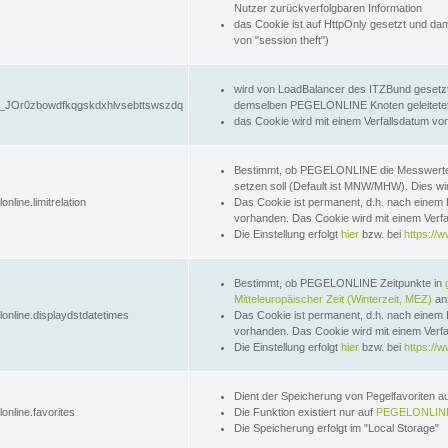
Nutzer zurückverfolgbaren Information
das Cookie ist auf HttpOnly gesetzt und dam
von "session theft")
wird von LoadBalancer des ITZBund gesetzt
JOr0zbowdfkqgskdxhlvsebttswszdq
demselben PEGELONLINE Knoten geleitetet w
das Cookie wird mit einem Verfallsdatum vo
Bestimmt, ob PEGELONLINE die Messwer
setzen soll (Default ist MNW/MHW). Dies wirk
online.limitrelation
Das Cookie ist permanent, d.h. nach einem 
vorhanden. Das Cookie wird mit einem Verfa
Die Einstellung erfolgt
hier
bzw. bei
https://w
Bestimmt, ob PEGELONLINE Zeitpunkte in
Mitteleuropäischer Zeit (Winterzeit, MEZ)
anz
lonline.displaydstdatetimes
Das Cookie ist permanent, d.h. nach einem 
vorhanden. Das Cookie wird mit einem Verfa
Die Einstellung erfolgt
hier
bzw. bei
https://w
Dient der Speicherung von Pegelfavoriten 
online.favorites
Die Funktion existiert nur auf
PEGELONLINE
Die Speicherung erfolgt im "Local Storage"