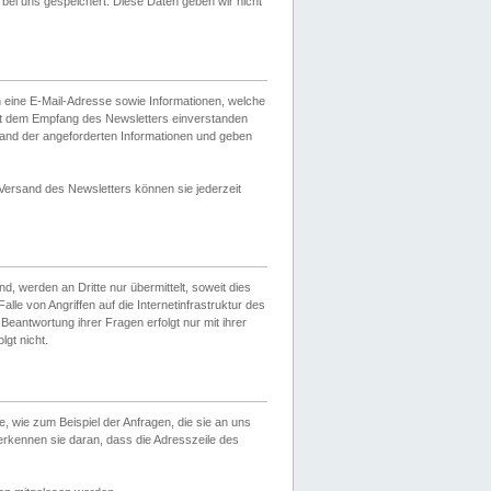
ei uns gespeichert. Diese Daten geben wir nicht
 eine E-Mail-Adresse sowie Informationen, welche
it dem Empfang des Newsletters einverstanden
sand der angeforderten Informationen und geben
 Versand des Newsletters können sie jederzeit
, werden an Dritte nur übermittelt, soweit dies
lle von Angriffen auf die Internetinfrastruktur des
Beantwortung ihrer Fragen erfolgt nur mit ihrer
gt nicht.
, wie zum Beispiel der Anfragen, die sie an uns
erkennen sie daran, dass die Adresszeile des