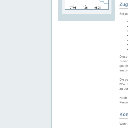
Zug
Bei j
Diese
Zusam
gesch
ausdrü
Die p
bzw. 
zu pe
Nach 
Person
Kon
Wenn 