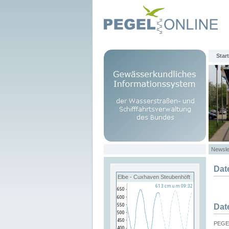
Start
Newsle
Dat
Elbe - Cuxhaven Steubenhöft
Dat
PEGEL