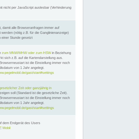
it nicht per JavaScript auslesbar (Verhinderung
, damit alle Browseranfragen immer auf
erden (nötig z.B. für die Ganglinienanzeige)
n einer Stunde gesetzt
te
zum MNW/MHW oder zum HSW
in Beziehung
t sich z.B. auf die Kartendarstellung aus.
Browserneustart ist die Einstellung immer noch
llsdatum von 1 Jahr angelegt.
ww.pegelmobil.de/gast/start#settings
gesetzlicher Zeit oder ganzjährig in
eigen soll (Standard ist die gesetzliche Zeit).
Browserneustart ist die Einstellung immer noch
llsdatum von 1 Jahr angelegt.
ww.pegelmobil.de/gast/start#settings
auf dem Endgerät des Users
 Mobil