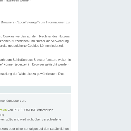
tten mitgelesen werden.
Browsers ("Local Storage") um Informationen zu
n. Cookies werden auf dem Rechner des Nutzers
 können Nutzerinnen und Nutzer die Verwendung
ereits gespeicherte Cookies können jederzeit
nach dem Schließen des Browserfensters weiterhin
e" können jederzeit im Browser gelöscht werden.
stellung der Webseite zu gewährleisten. Dies
Anwendungsservers
reich
von PEGELONLINE erforderlich
zung
rver gültig und wird nicht über verschiedene
utzers oder einer sonstigen auf den tatsächlichen