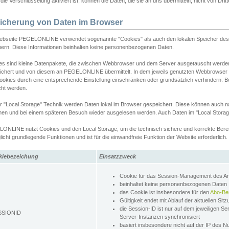
ie Verschlüsselung aktiviert ist, können die Daten, die sie an uns übermitteln, nicht von Dri
icherung von Daten im Browser
ebseite PEGELONLINE verwendet sogenannte "Cookies" als auch den lokalen Speicher des 
hern. Diese Informationen beinhalten keine personenbezogenen Daten.
es sind kleine Datenpakete, die zwischen Webbrowser und dem Server ausgetauscht werde
ichert und von diesem an PEGELONLINE übermittelt. In dem jeweils genutzten Webbrowser
ookies durch eine entsprechende Einstellung einschränken oder grundsätzlich verhindern. B
cht werden.
er "Local Storage" Technik werden Daten lokal im Browser gespeichert. Diese können auch 
hen und bei einem späteren Besuch wieder ausgelesen werden. Auch Daten im "Local Storag
ONLINE nutzt Cookies und den Local Storage, um die technisch sichere und korrekte Bereit
icht grundlegende Funktionen und ist für die einwandfreie Funktion der Website erforderlich.
kiebezeichung
Einsatzzweck
Cookie für das Session-Management des 
beinhaltet keine personenbezogenen Daten
das Cookie ist insbesondere für den
Abo-Be
Gültigkeit endet mit Ablauf der aktuellen Sit
die Session-ID ist nur auf dem jeweiligen Se
SSIONID
Server-Instanzen synchronisiert
basiert insbesondere nicht auf der IP des N