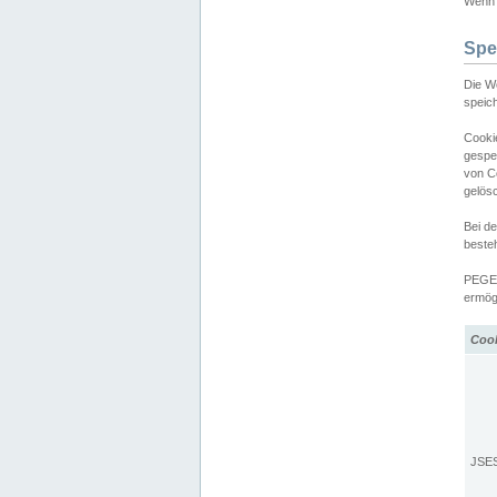
Wenn d
Spe
Die W
speic
Cooki
gespe
von C
gelös
Bei d
beste
PEGEL
ermögl
Coo
JSE