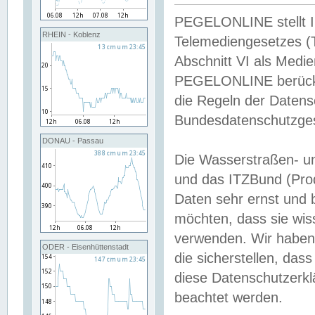
PEGELONLINE stellt Inh
RHEIN - Koblenz
Telemediengesetzes (
Abschnitt VI als Medie
PEGELONLINE berücksi
die Regeln der Date
Bundesdatenschutzge
DONAU - Passau
Die Wasserstraßen- u
und das ITZBund (Pro
Daten sehr ernst und 
möchten, dass sie wis
verwenden. Wir haben
ODER - Eisenhüttenstadt
die sicherstellen, das
diese Datenschutzerkl
beachtet werden.