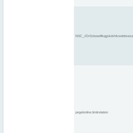
NSC_JOr0zbowdfkqgskdxhlvsebttsws
pegelonline.limitrelation