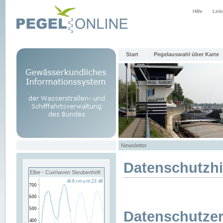
Hilfe
Link
Start
Pegelauswahl über Karte
Newsletter
Datenschutzh
Elbe - Cuxhaven Steubenhöft
Datenschutzer