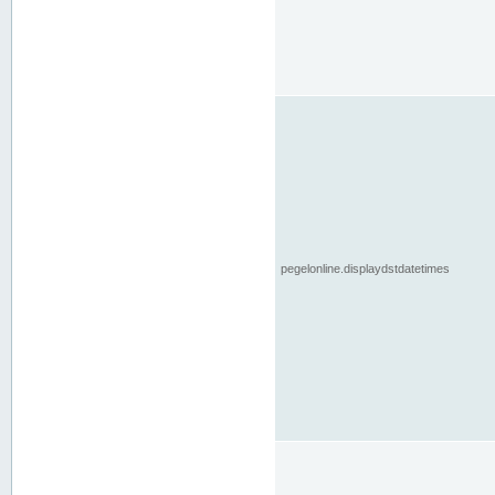
pegelonline.displaydstdatetimes