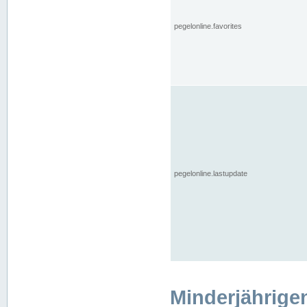
pegelonline.favorites
pegelonline.lastupdate
Minderjährige