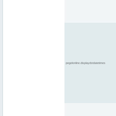
pegelonline.displaydstdatetimes