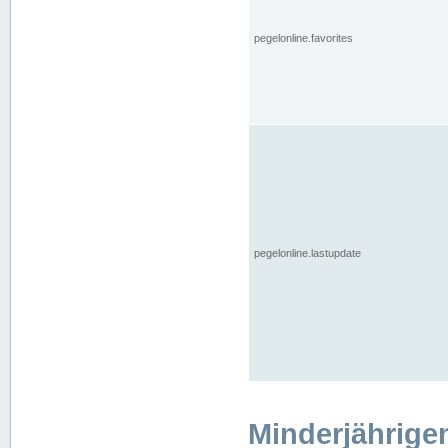
pegelonline.favorites
pegelonline.lastupdate
Minderjährige