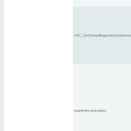
NSC_JOr0zbowdfkqgskdxhlvsebttsws
pegelonline.limitrelation