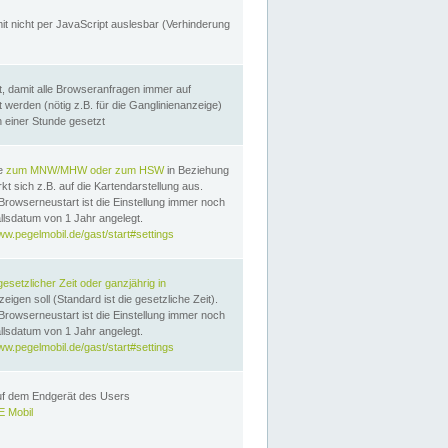
it nicht per JavaScript auslesbar (Verhinderung
, damit alle Browseranfragen immer auf
erden (nötig z.B. für die Ganglinienanzeige)
n einer Stunde gesetzt
te
zum MNW/MHW oder zum HSW
in Beziehung
t sich z.B. auf die Kartendarstellung aus.
Browserneustart ist die Einstellung immer noch
llsdatum von 1 Jahr angelegt.
ww.pegelmobil.de/gast/start#settings
gesetzlicher Zeit oder ganzjährig in
eigen soll (Standard ist die gesetzliche Zeit).
Browserneustart ist die Einstellung immer noch
llsdatum von 1 Jahr angelegt.
ww.pegelmobil.de/gast/start#settings
auf dem Endgerät des Users
 Mobil