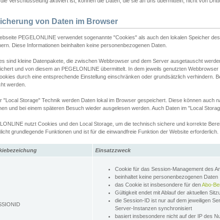
ie Verschlüsselung aktiviert ist, können die Daten, die sie an uns übermitteln, nicht von Dri
icherung von Daten im Browser
ebseite PEGELONLINE verwendet sogenannte "Cookies" als auch den lokalen Speicher des 
hern. Diese Informationen beinhalten keine personenbezogenen Daten.
es sind kleine Datenpakete, die zwischen Webbrowser und dem Server ausgetauscht werde
ichert und von diesem an PEGELONLINE übermittelt. In dem jeweils genutzten Webbrowser
ookies durch eine entsprechende Einstellung einschränken oder grundsätzlich verhindern. B
cht werden.
er "Local Storage" Technik werden Daten lokal im Browser gespeichert. Diese können auch 
hen und bei einem späteren Besuch wieder ausgelesen werden. Auch Daten im "Local Storag
ONLINE nutzt Cookies und den Local Storage, um die technisch sichere und korrekte Bereit
icht grundlegende Funktionen und ist für die einwandfreie Funktion der Website erforderlich.
kiebezeichung
Einsatzzweck
Cookie für das Session-Management des 
beinhaltet keine personenbezogenen Daten
das Cookie ist insbesondere für den
Abo-Be
Gültigkeit endet mit Ablauf der aktuellen Sit
die Session-ID ist nur auf dem jeweiligen Se
SSIONID
Server-Instanzen synchronisiert
basiert insbesondere nicht auf der IP des N