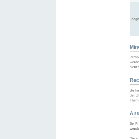
pege
Min
Perso
werde
nicht 
Rec
Sie h
den Z
Thema
Ans
Bei F
wende
Die zu