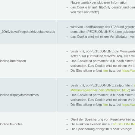
Nutzer zurückverfolgbaren Information
das Cookie ist auf HttpOnly gesetzt und dam
von "session theft")
wird von LoadBalancer des ITZBund gesetzt
JOr0zbowdfkqgskdxhlvsebttswszdq
demselben PEGELONLINE Knoten geleitetet w
das Cookie wird mit einem Verfallsdatum vo
Bestimmt, ob PEGELONLINE die Messwer
setzen soll (Default ist MNW/MHW). Dies wirk
online.limitrelation
Das Cookie ist permanent, d.h. nach einem 
vorhanden. Das Cookie wird mit einem Verfa
Die Einstellung erfolgt
hier
bzw. bei
https://w
Bestimmt, ob PEGELONLINE Zeitpunkte in
Mitteleuropäischer Zeit (Winterzeit, MEZ)
anz
lonline.displaydstdatetimes
Das Cookie ist permanent, d.h. nach einem 
vorhanden. Das Cookie wird mit einem Verfa
Die Einstellung erfolgt
hier
bzw. bei
https://w
Dient der Speicherung von Pegelfavoriten 
online.favorites
Die Funktion existiert nur auf
PEGELONLINE
Die Speicherung erfolgt im "Local Storage"