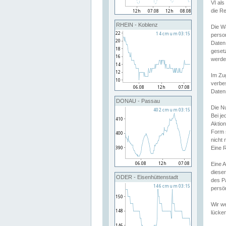
VI al
die R
RHEIN - Koblenz
Die W
perso
Daten
geset
werde
Im Zu
verbe
Daten
DONAU - Passau
Die N
Bei j
Aktion
Form 
nicht 
Eine R
Eine 
dieser
ODER - Eisenhüttenstadt
des P
persön
Wir we
lücken