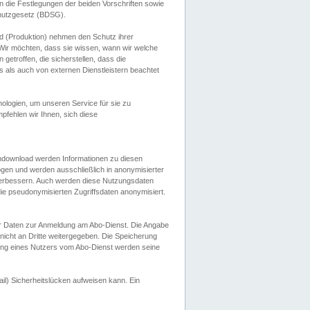
 die Festlegungen der beiden Vorschriften sowie
hutzgesetz (BDSG).
 (Produktion) nehmen den Schutz ihrer
ir möchten, dass sie wissen, wann wir welche
etroffen, die sicherstellen, dass die
 als auch von externen Dienstleistern beachtet
ologien, um unseren Service für sie zu
fehlen wir Ihnen, sich diese
endownload werden Informationen zu diesen
ogen und werden ausschließlich in anonymisierter
verbessern. Auch werden diese Nutzungsdaten
ie pseudonymisierten Zugriffsdaten anonymisiert.
her Daten zur Anmeldung am Abo-Dienst. Die Angabe
 nicht an Dritte weitergegeben. Die Speicherung
dung eines Nutzers vom Abo-Dienst werden seine
il) Sicherheitslücken aufweisen kann. Ein