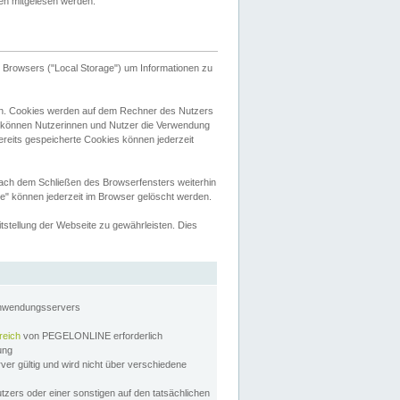
tten mitgelesen werden.
Browsers ("Local Storage") um Informationen zu
n. Cookies werden auf dem Rechner des Nutzers
 können Nutzerinnen und Nutzer die Verwendung
ereits gespeicherte Cookies können jederzeit
nach dem Schließen des Browserfensters weiterhin
e" können jederzeit im Browser gelöscht werden.
stellung der Webseite zu gewährleisten. Dies
Anwendungsservers
reich
von PEGELONLINE erforderlich
zung
rver gültig und wird nicht über verschiedene
utzers oder einer sonstigen auf den tatsächlichen