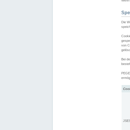
Wenn d
Spe
Die W
speic
Cooki
gespe
von C
gelös
Bei d
beste
PEGEL
ermögl
Coo
JSE