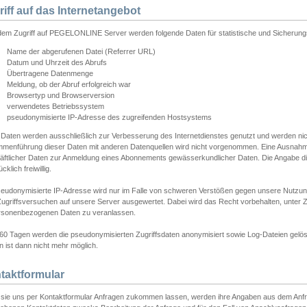
riff auf das Internetangebot
edem Zugriff auf PEGELONLINE Server werden folgende Daten für statistische und Sicherun
Name der abgerufenen Datei (Referrer URL)
Datum und Uhrzeit des Abrufs
Übertragene Datenmenge
Meldung, ob der Abruf erfolgreich war
Browsertyp und Browserversion
verwendetes Betriebssystem
pseudonymisierte IP-Adresse des zugreifenden Hostsystems
 Daten werden ausschließlich zur Verbesserung des Internetdienstes genutzt und werden ni
menführung dieser Daten mit anderen Datenquellen wird nicht vorgenommen. Eine Ausnahme 
äftlicher Daten zur Anmeldung eines Abonnements gewässerkundlicher Daten. Die Angabe die
cklich freiwillig.
seudonymisierte IP-Adresse wird nur im Falle von schweren Verstößen gegen unsere Nutzun
Zugriffsversuchen auf unsere Server ausgewertet. Dabei wird das Recht vorbehalten, unter Z
rsonenbezogenen Daten zu veranlassen.
60 Tagen werden die pseudonymisierten Zugriffsdaten anonymisiert sowie Log-Dateien gelösc
 ist dann nicht mehr möglich.
taktformular
sie uns per Kontaktformular Anfragen zukommen lassen, werden ihre Angaben aus dem Anfrag