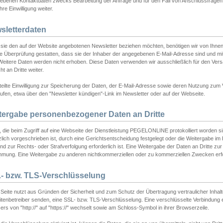
ebenen Kontaktdaten zwecks Bearbeitung der Anfrage und für den Fall von Anschlussfragen b
hre Einwilligung weiter.
sletterdaten
sie den auf der Website angebotenen Newsletter beziehen möchten, benötigen wir von Ihnen
ie Überprüfung gestatten, dass sie der Inhaber der angegebenen E-Mail-Adresse sind und m
 Weitere Daten werden nicht erhoben. Diese Daten verwenden wir ausschließlich für den Ver
cht an Dritte weiter.
teilte Einwilligung zur Speicherung der Daten, der E-Mail-Adresse sowie deren Nutzung zum
ufen, etwa über den "Newsletter kündigen"-Link im Newsletter oder auf der Webseite.
tergabe personenbezogener Daten an Dritte
 die beim Zugriff auf eine Webseite der Dienstleistung PEGELONLINE protokolliert worden sind
lich vorgeschrieben ist, durch eine Gerichtsentscheidung festgelegt oder die Weitergabe im Fa
d zur Rechts- oder Strafverfolgung erforderlich ist. Eine Weitergabe der Daten an Dritte zur 
mmung. Eine Weitergabe zu anderen nichtkommerziellen oder zu kommerziellen Zwecken erfol
- bzw. TLS-Verschlüsselung
Seite nutzt aus Gründen der Sicherheit und zum Schutz der Übertragung vertraulicher Inhalte
eitenbetreiber senden, eine SSL- bzw. TLS-Verschlüsselung. Eine verschlüsselte Verbindung 
rs von "http://" auf "https://" wechselt sowie am Schloss-Symbol in ihrer Browserzeile.