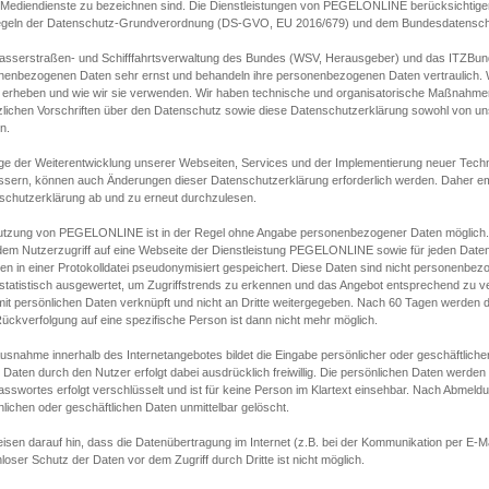
s Mediendienste zu bezeichnen sind. Die Dienstleistungen von PEGELONLINE berücksichtigen
egeln der Datenschutz-Grundverordnung (DS-GVO, EU 2016/679) und dem Bundesdatensc
asserstraßen- und Schifffahrtsverwaltung des Bundes (WSV, Herausgeber) und das ITZBund
nenbezogenen Daten sehr ernst und behandeln ihre personenbezogenen Daten vertraulich. W
 erheben und wie wir sie verwenden. Wir haben technische und organisatorische Maßnahmen g
zlichen Vorschriften über den Datenschutz sowie diese Datenschutzerklärung sowohl von uns
n.
ge der Weiterentwicklung unserer Webseiten, Services und der Implementierung neuer Techn
ssern, können auch Änderungen dieser Datenschutzerklärung erforderlich werden. Daher emp
schutzerklärung ab und zu erneut durchzulesen.
utzung von PEGELONLINE ist in der Regel ohne Angabe personenbezogener Daten möglich.
edem Nutzerzugriff auf eine Webseite der Dienstleistung PEGELONLINE sowie für jeden Dat
en in einer Protokolldatei pseudonymisiert gespeichert. Diese Daten sind nicht personenbez
statistisch ausgewertet, um Zugriffstrends zu erkennen und das Angebot entsprechend zu 
mit persönlichen Daten verknüpft und nicht an Dritte weitergegeben. Nach 60 Tagen werden d
ückverfolgung auf eine spezifische Person ist dann nicht mehr möglich.
Ausnahme innerhalb des Internetangebotes bildet die Eingabe persönlicher oder geschäftlic
 Daten durch den Nutzer erfolgt dabei ausdrücklich freiwillig. Die persönlichen Daten werden
asswortes erfolgt verschlüsselt und ist für keine Person im Klartext einsehbar. Nach Abmel
lichen oder geschäftlichen Daten unmittelbar gelöscht.
isen darauf hin, dass die Datenübertragung im Internet (z.B. bei der Kommunikation per E-Ma
loser Schutz der Daten vor dem Zugriff durch Dritte ist nicht möglich.