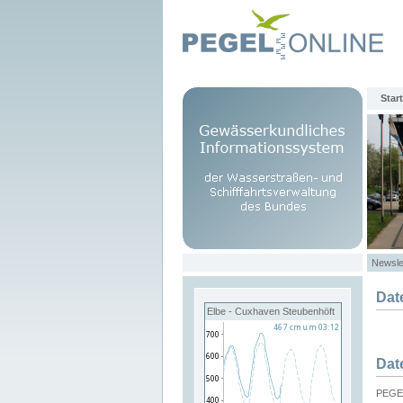
Start
Newsle
Dat
Elbe - Cuxhaven Steubenhöft
Dat
PEGEL