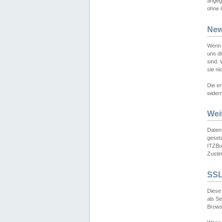
angeg
ohne i
New
Wenn 
uns d
sind.
sie ni
Die er
widerr
Wei
Daten,
gesetz
ITZBun
Zusti
SSL
Diese 
als S
Browse