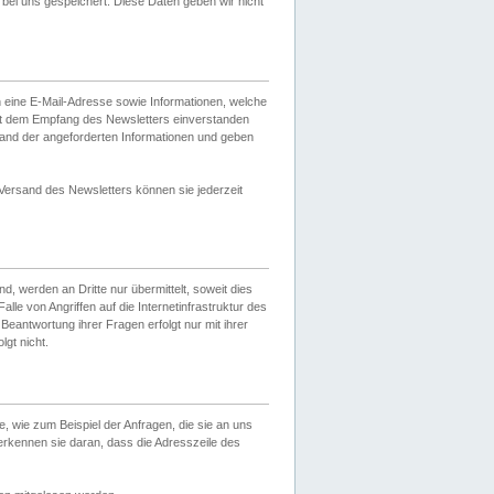
ei uns gespeichert. Diese Daten geben wir nicht
 eine E-Mail-Adresse sowie Informationen, welche
it dem Empfang des Newsletters einverstanden
sand der angeforderten Informationen und geben
 Versand des Newsletters können sie jederzeit
, werden an Dritte nur übermittelt, soweit dies
lle von Angriffen auf die Internetinfrastruktur des
Beantwortung ihrer Fragen erfolgt nur mit ihrer
gt nicht.
, wie zum Beispiel der Anfragen, die sie an uns
erkennen sie daran, dass die Adresszeile des