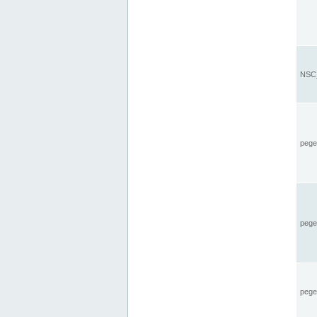
NSC_
pegel
pege
pegel