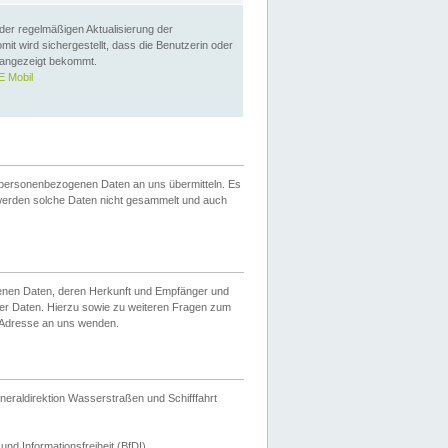
 der regelmäßigen Aktualisierung der
omit wird sichergestellt, dass die Benutzerin oder
 angezeigt bekommt.
 Mobil
 personenbezogenen Daten an uns übermitteln. Es
werden solche Daten nicht gesammelt und auch
ogenen Daten, deren Herkunft und Empfänger und
er Daten. Hierzu sowie zu weiteren Fragen zum
 Adresse an uns wenden.
neraldirektion Wasserstraßen und Schifffahrt
nd Informationsfreiheit (BfDI).